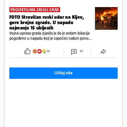
PROJEKTILIMA ZASULI GRAD
FOTO Stravičan ruski udar na Kijev,
gore brojne zgrade. U napadu
najmanje 15 ubijenih
Vojna uprava grada izjavila je da je sedam lokacija
pogođeno u napadu koji je započeo nakon ponoći.
Upozorenja na zračni napad na Kijev ostala su na
snazi ​​više od jedan sat.
14
47
Učitaj više