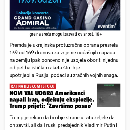
Igre na sreću mogu izazvati ovisnost. 18+
Premda je ukrajinska protuzračna obrana presrela
139 od 169 dronova za vrijeme noćašnjih napada
na zemlju ipak ponovno nije uspjela oboriti nijednu
od pet balističkih raketa što ih je
upotrijebila Rusija, podaci su zračnih vojnih snaga.
RAT NA BLISKOM ISTOKU
NOVI VAL UDARA Amerikanci
napali Iran, odjekuju eksplozije.
Trump prijeti: 'Završimo posao'
Trump je rekao da bi obje strane u ratu željele da
on završi, ali da i ruski predsjednik Vladimir Putin i