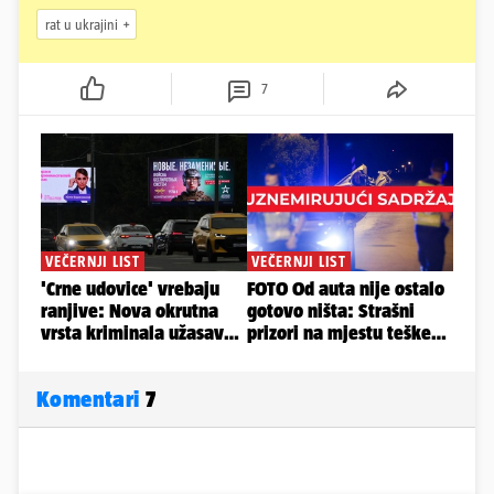
rat u ukrajini
7
Komentari
7