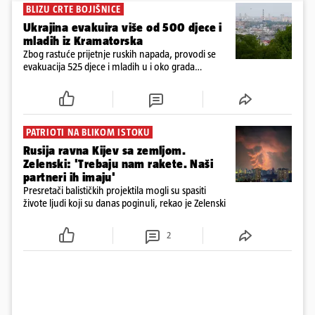
BLIZU CRTE BOJIŠNICE
Ukrajina evakuira više od 500 djece i
mladih iz Kramatorska
Zbog rastuće prijetnje ruskih napada, provodi se
evakuacija 525 djece i mladih u i oko grada
Kramatorska na istoku Ukrajine, blizu crte bojišnice
PATRIOTI NA BLIKOM ISTOKU
Rusija ravna Kijev sa zemljom.
Zelenski: 'Trebaju nam rakete. Naši
partneri ih imaju'
Presretači balističkih projektila mogli su spasiti
živote ljudi koji su danas poginuli, rekao je Zelenski
2