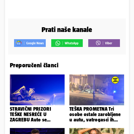
Prati naše kanale
Preporučeni članci
STRAVIČNI PRIZORI
TEŠKA PROMETNA Tri
TEŠKE NESREĆE U
osobe ostale zarobljene
ZAGREBU Auto se
u autu, vatrogasci ih
prepolovio, čovjek
spašavali
poginuo