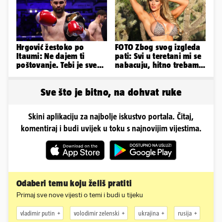
Hrgović žestoko po
FOTO Zbog svog izgleda
Itaumi: Ne dajem ti
pati: Svi u teretani mi se
poštovanje. Tebi je sve
nabacuju, hitno trebam
na pladnju, za Hrvata ih
tjelohranitelja!
'zaboli'
Sve što je bitno, na dohvat ruke
Skini aplikaciju za najbolje iskustvo portala. Čitaj,
komentiraj i budi uvijek u toku s najnovijim vijestima.
Odaberi temu koju želiš pratiti
Primaj sve nove vijesti o temi i budi u tijeku
vladimir putin
volodimir zelenski
ukrajina
rusija