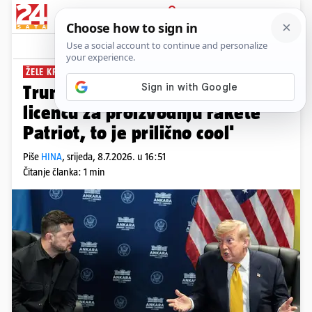
PRIJAVA
News
Komentari
7
ŽELE KRAJ RATA
Trump: 'Dat ćemo Ukrajini
licencu za proizvodnju rakete
Patriot, to je prilično cool'
Piše
HINA
,
srijeda, 8.7.2026. u 16:51
Čitanje članka: 1 min