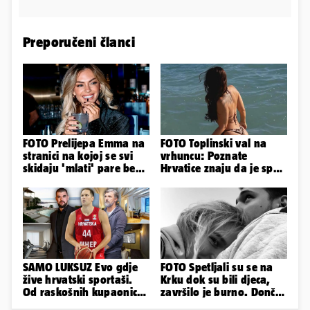
Preporučeni članci
FOTO Prelijepa Emma na
FOTO Toplinski val na
stranici na kojoj se svi
vrhuncu: Poznate
skidaju 'mlati' pare bez
Hrvatice znaju da je spas
'prodaje tijela'
u minijaturnom bikiniju
SAMO LUKSUZ Evo gdje
FOTO Spetljali su se na
žive hrvatski sportaši.
Krku dok su bili djeca,
Od raskošnih kupaonica
završilo je burno. Dončić
pa do privatnog kina
i Anamaria u novoj fazi