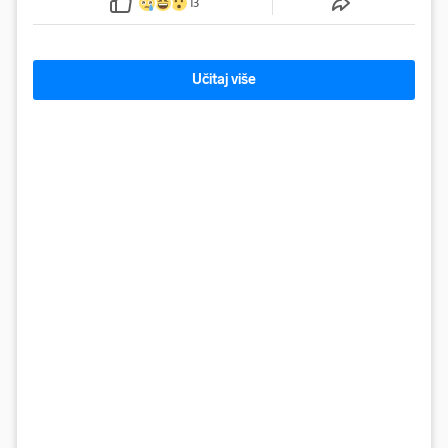
13
Učitaj više