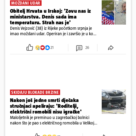
MOŽDANI UDAR
Obitelj Hrvata u Irskoj: 'Zovu nas iz
ministarstva. Denis sada ima
temperaturu. Strah nas je'
Denis Vejzović (38) iz Rijeke početkom srpnja je
imao moždani udar. Operiran je i završio je u komi.
Obitelj ga želi prebaciti u Hrvatsku, kažu kako
tamošnji liječnici ne vjeruju u oporavak: 'Imamo
21
26
72 sata'
SKIDAJU BLOKADE BRZINE
Nakon još jedne smrti dječaka
stručnjaci apeliraju: 'Roditelji,
električni romobili nisu igračke'
Maloljetnik je preminuo u zagrebačkoj bolnici
nakon što je pao s električnog romobila u Velikoj
Gorici. Liječnici: ‘Ozljede su sve jezivije’