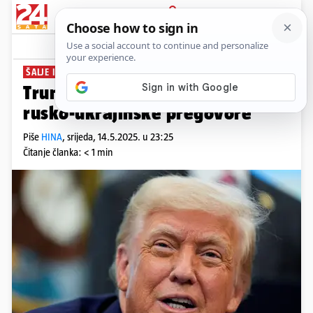
PRIJAVA
News
Komentari
1
ŠALJE IZASLANIKE
Trump ipak ne ide u Tursku na
rusko-ukrajinske pregovore
Piše
HINA
,
srijeda, 14.5.2025. u 23:25
Čitanje članka: < 1 min