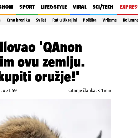
SHOW
SPORT
LIFE&STYLE
VIRAL
SCI/TECH
EXPRES
e
Crna kronika
Svijet
Rat u Ukrajini
Politika
Vrijeme
Kolumn
ilovao 'QAnon
im ovu zemlju.
piti oružje!'
. u 21:59
Čitanje članka: < 1 min