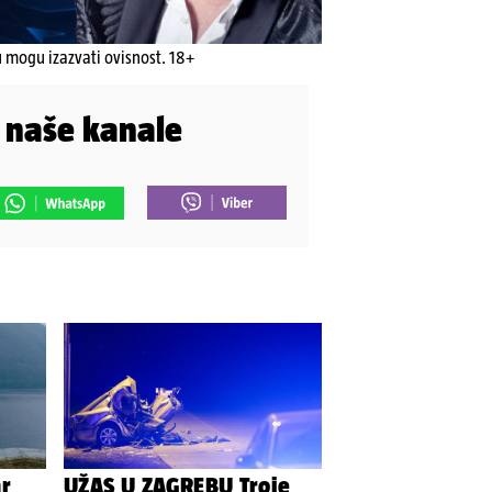
u mogu izazvati ovisnost. 18+
i naše kanale
ar
UŽAS U ZAGREBU Troje