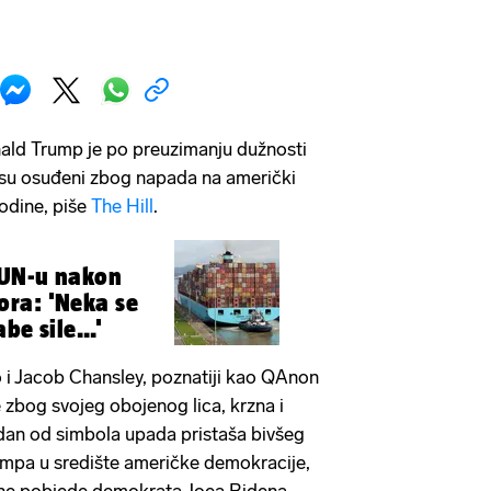
ald Trump je po preuzimanju dužnosti
 su osuđeni zbog napada na američki
godine, piše
The Hill
.
 UN-u nakon
ra: 'Neka se
be sile...'
 i Jacob Chansley, poznatiji kao QAnon
zbog svojeg obojenog lica, krzna i
edan od simbola upada pristaša bivšeg
mpa u središte američke demokracije,