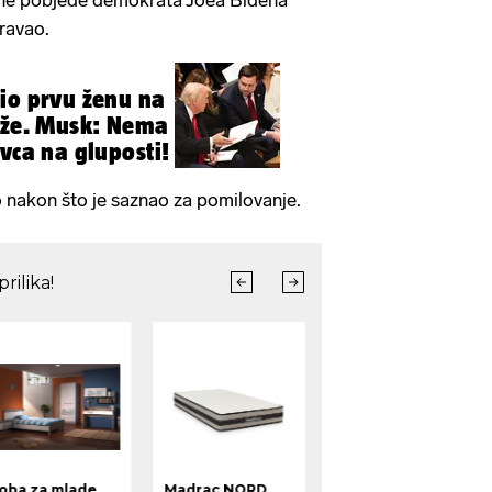
rne pobjede demokrata Joea Bidena
ravao.
io prvu ženu na
aže. Musk: Nema
vca na gluposti!
 nakon što je saznao za pomilovanje.