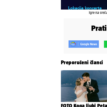
Igre na sreć
Prat
Preporučeni članci
FOTO Koga ljubi Pet