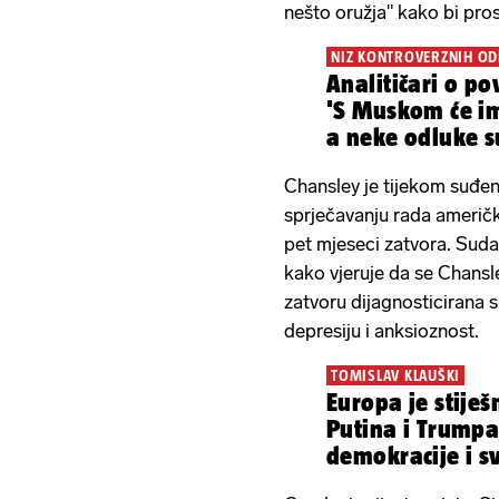
nešto oružja" kako bi pr
NIZ KONTROVERZNIH OD
Analitičari o p
'S Muskom će imati pro
a neke odluke s
svijet'
Chansley je tijekom suđenj
sprječavanju rada američk
pet mjeseci zatvora. Sudac
kako vjeruje da se Chansle
zatvoru dijagnosticirana s
depresiju i anksioznost.
TOMISLAV KLAUŠKI
Europa je stije
Putina i Trumpa,
demokracije i s