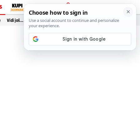
S
PRIJAVA
e
Vidi još…