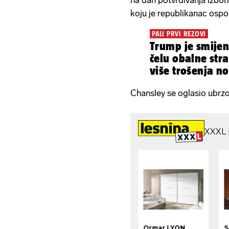
na dan potvrđivanja izbo
koju je republikanac ospo
PALI PRVI REZOVI
Trump je smijen
čelu obalne str
više trošenja no
Chansley se oglasio ubrzo