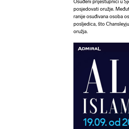
Osuđeni prijestupnici u S
posjedovati oružje. Međut
ranije osuđivana osoba os
posljedica, što Chansley
oružja.