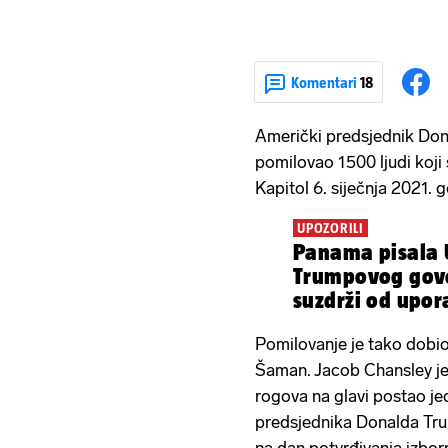
Komentari
18
Američki predsjednik Don
pomilovao 1500 ljudi koji
Kapitol 6. siječnja 2021. 
UPOZORILI
Panama pisala
Trumpovog govo
suzdrži od upora
Pomilovanje je tako dobio
Šaman. Jacob Chansley je 
rogova na glavi postao j
predsjednika Donalda Tru