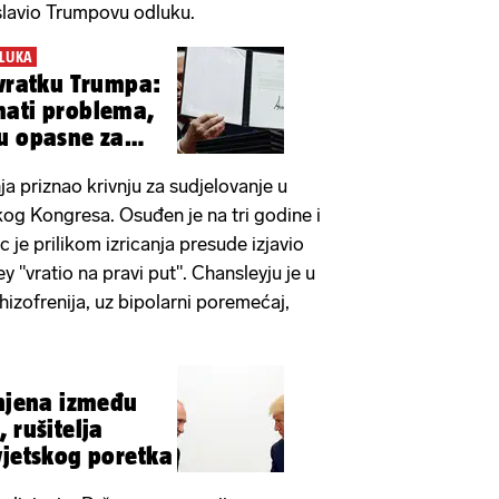
oslavio Trumpovu odluku.
LUKA
ovratku Trumpa:
blema,
u opasne za
a priznao krivnju za sudjelovanje u
og Kongresa. Osuđen je na tri godine i
 je prilikom izricanja presude izjavio
y "vratio na pravi put". Chansleyju je u
hizofrenija, uz bipolarni poremećaj,
šnjena između
 rušitelja
vjetskog poretka