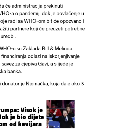
a će administracija prekinuti
HO-a o pandemiji dok je povlačenje u
 koje radi sa WHO-om bit će opozvano i
ažiti partnere koji će preuzeti potrebne
uredbi.
 WHO-u su Zaklada Bill & Melinda
inanciranja odlazi na iskorjenjivanje
i savez za cjepiva Gavi, a slijede je
ska banka.
ni donator je Njemačka, koja daje oko 3
rumpa: Visok je
ok je bio dijete
om od kavijara