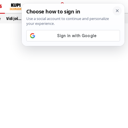
S
PRIJAVA
e
Vidi još…