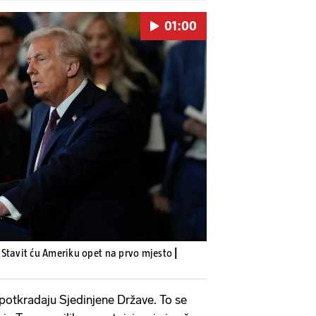
01:00
Pokretanje videa...
 Stavit ću Ameriku opet na prvo mjesto
|
potkradaju Sjedinjene Države. To se