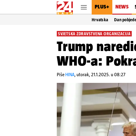
PLUS+
NEWS
Hrvatska
Dan pobjed
SVJETSKA ZDRAVSTVENA ORGANIZACIJA
Trump naredio
WHO-a: Pokra
Piše
HINA
,
utorak, 21.1.2025. u 08:27