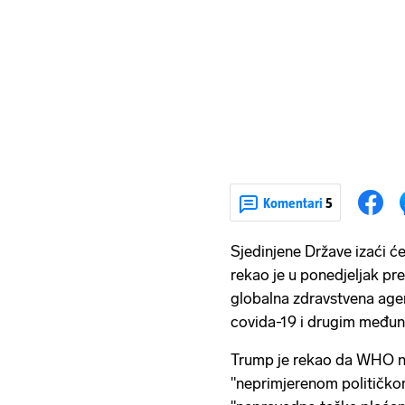
Komentari
5
Sjedinjene Države izaći će
rekao je u ponedjeljak pr
globalna zdravstvena age
covida-19 i drugim međun
Trump je rekao da WHO nij
"neprimjerenom političkom