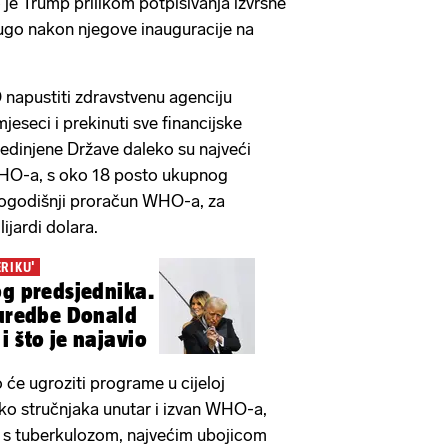
 je Trump prilikom potpisivanja izvršne
ugo nakon njegove inauguracije na
 napustiti zdravstvenu agenciju
jeseci i prekinuti sve financijske
jedinjene Države daleko su najveći
 WHO-a, s oko 18 posto ukupnog
dvogodišnji proračun WHO-a, za
ijardi dolara.
ERIKU'
og predsjednika.
 uredbe Donald
i što je najavio
će ugroziti programe u cijeloj
iko stručnjaka unutar i izvan WHO-a,
e s tuberkulozom, najvećim ubojicom