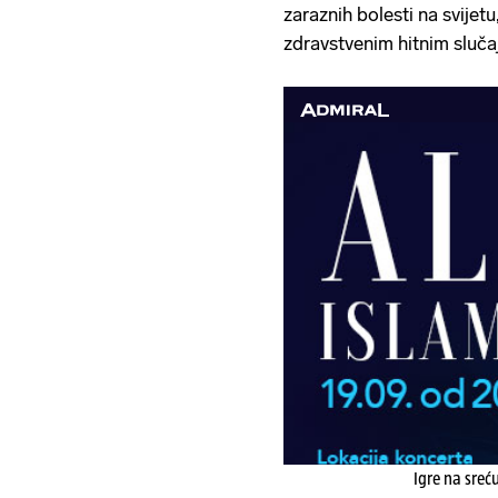
zaraznih bolesti na svije
zdravstvenim hitnim sluča
Igre na sreć