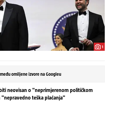
1
 među omiljene izvore na Googleu
biti neovisan o "neprimjerenom političkom
eva "nepravedno teška plaćanja"