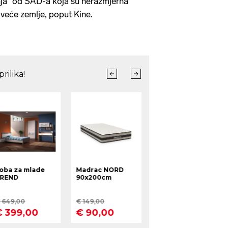
ja" od SAD-a koja su nerazmjerna
 veće zemlje, poput Kine.