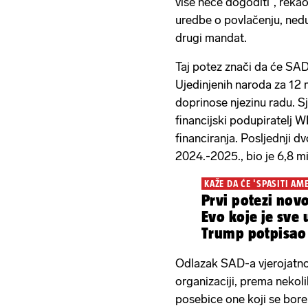
više neće dogoditi", rekao
uredbe o povlačenju, ned
drugi mandat.
Taj potez znači da će SAD
Ujedinjenih naroda za 12 m
doprinose njezinu radu. S
financijski podupiratelj
financiranja. Posljednji 
2024.-2025., bio je 6,8 mil
KAŽE DA ĆE 'SPASITI AM
Prvi potezi nov
Evo koje je sve
Trump potpisao 
Odlazak SAD-a vjerojatno 
organizaciji, prema nekol
posebice one koji se bor