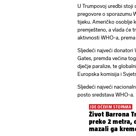
U Trumpovoj uredbi stoji d
pregovore o sporazumu W
tijeku. Američko osoblje
premješteno, a vlada će tr
aktivnosti WHO-a, prema 
Sljedeći najveći donatori
Gates, premda većina tog f
dječje paralize, te globaln
Europska komisija i Svjet
Sljedeći najveći nacional
posto sredstava WHO-a.
IDE OČEVIM STOPAMA
Život Barrona T
preko 2 metra, d
mazali ga krem