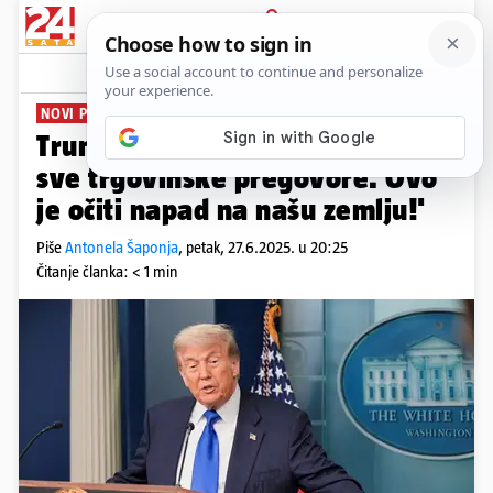
PRIJAVA
News
Komentari
90
NOVI PREOKRET
Trump: 'S Kanadom prekidamo
sve trgovinske pregovore. Ovo
je očiti napad na našu zemlju!'
Piše
Antonela Šaponja
,
petak, 27.6.2025. u 20:25
Čitanje članka: < 1 min