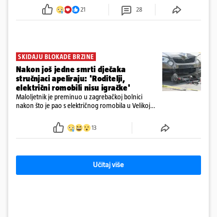
tamošnji liječnici ne vjeruju u oporavak: 'Imamo
21
28
72 sata'
SKIDAJU BLOKADE BRZINE
Nakon još jedne smrti dječaka
stručnjaci apeliraju: 'Roditelji,
električni romobili nisu igračke'
Maloljetnik je preminuo u zagrebačkoj bolnici
nakon što je pao s električnog romobila u Velikoj
Gorici. Liječnici: ‘Ozljede su sve jezivije’
13
Učitaj više