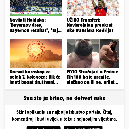
Navijači Hajduka:
UŽIVO Transferi:
'Bayernov dres,
Nevjerojatan preokret
Bayernov rezultat', 'Taj
oko transfera Rodrija!
igrač je sjajan, igra kao
Perišić'
Dnevni horoskop za
FOTO Stručnjaci o Ervinu:
petak 7. kolovoza: Bik će
Tih 180 kg je previše,
imati bogat društveni
vježbao on ili ne, prijete
život, Rak se žrtvuje
mu mnoge komplikacije
Sve što je bitno, na dohvat ruke
Skini aplikaciju za najbolje iskustvo portala. Čitaj,
komentiraj i budi uvijek u toku s najnovijim vijestima.