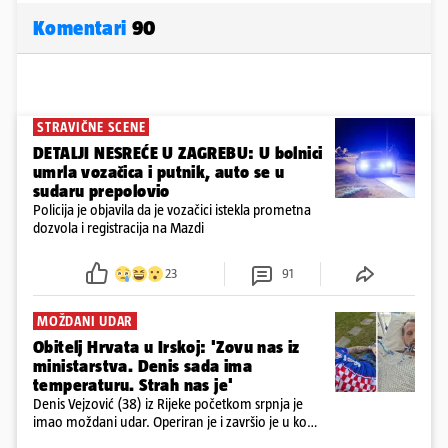
Komentari
90
STRAVIČNE SCENE
DETALJI NESREĆE U ZAGREBU: U bolnici
umrla vozačica i putnik, auto se u
sudaru prepolovio
Policija je objavila da je vozačici istekla prometna
dozvola i registracija na Mazdi
23
91
MOŽDANI UDAR
Obitelj Hrvata u Irskoj: 'Zovu nas iz
ministarstva. Denis sada ima
temperaturu. Strah nas je'
Denis Vejzović (38) iz Rijeke početkom srpnja je
imao moždani udar. Operiran je i završio je u komi.
Obitelj ga želi prebaciti u Hrvatsku, kažu kako