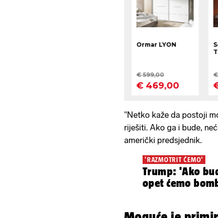
"Netko kaže da postoji m
riješiti. Ako ga i bude, ne
američki predsjednik.
'RAZMOTRIT ĆEMO'
Trump: 'Ako bu
opet ćemo bomba
Moguće je primir