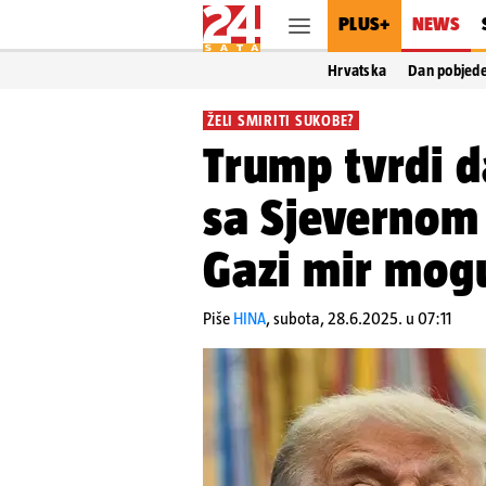
PLUS+
NEWS
Hrvatska
Dan pobjed
ŽELI SMIRITI SUKOBE?
Trump tvrdi da
sa Sjevernom 
Gazi mir mog
Piše
HINA
,
subota, 28.6.2025. u 07:11