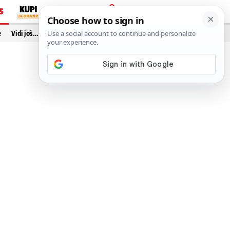
S
PRIJAVA
e
Vidi još…