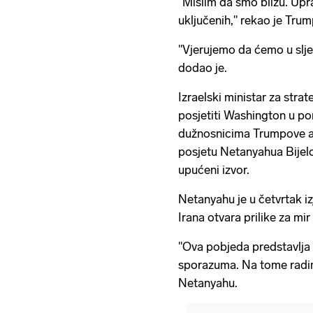
"Mislim da smo blizu. Up
uključenih," rekao je Trum
"Vjerujemo da ćemo u slje
dodao je.
Izraelski ministar za str
posjetiti Washington u po
dužnosnicima Trumpove ad
posjetu Netanyahua Bijelo
upućeni izvor.
Netanyahu je u četvrtak iz
Irana otvara prilike za mir
"Ova pobjeda predstavlja 
sporazuma. Na tome radim
Netanyahu.