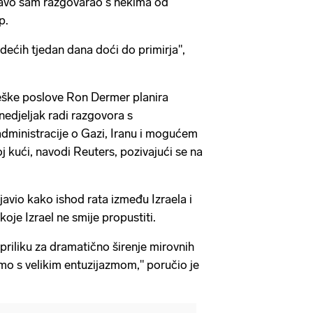
ravo sam razgovarao s nekima od
p.
dećih tjedan dana doći do primirja",
ateške poslove Ron Dermer planira
nedjeljak radi razgovora s
ministracije o Gazi, Iranu i mogućem
j kući, navodi Reuters, pozivajući se na
javio kako ishod rata između Izraela i
 koje Izrael ne smije propustiti.
priliku za dramatično širenje mirovnih
o s velikim entuzijazmom," poručio je