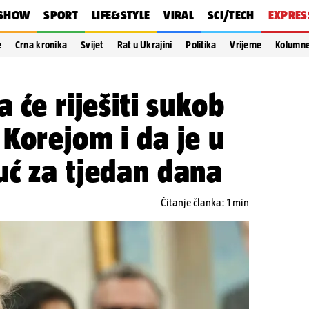
SHOW
SPORT
LIFE&STYLE
VIRAL
SCI/TECH
EXPRES
e
Crna kronika
Svijet
Rat u Ukrajini
Politika
Vrijeme
Kolumn
 će riješiti sukob
Korejom i da je u
uć za tjedan dana
Čitanje članka: 1 min