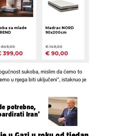
ogućnost sukoba, mislim da ćemo to
ćemo u njega biti uključeni“, istaknuo je
de potrebno,
rdirati Iran'
je u Gazi u roku od tjedan