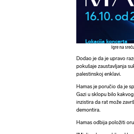
Igre na sreć
Dodao je da je upravo ra
pokušaje zaustavljanja s
palestinskoj enklavi.
Hamas je poručio da je s
Gazi u sklopu bilo kakvog
inzistira da rat može zavr
demontira.
Hamas odbija položiti oru