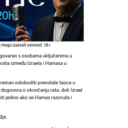
u mogu izazvati ovisnost. 18+
zgovarao s osobama uključenima u
ukoba između Izraela i Hamasa u
preman osloboditi preostale taoce u
 dogovora o okončanju rata, dok Izrael
šiti jedino ako se Hamas razoruža i
žje.