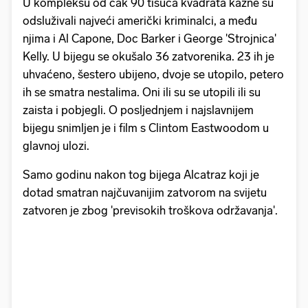
U kompleksu od čak 90 tisuća kvadrata kazne su
odsluživali najveći američki kriminalci, a među
njima i Al Capone, Doc Barker i George 'Strojnica'
Kelly. U bijegu se okušalo 36 zatvorenika. 23 ih je
uhvaćeno, šestero ubijeno, dvoje se utopilo, petero
ih se smatra nestalima. Oni ili su se utopili ili su
zaista i pobjegli. O posljednjem i najslavnijem
bijegu snimljen je i film s Clintom Eastwoodom u
glavnoj ulozi.
Samo godinu nakon tog bijega Alcatraz koji je
dotad smatran najčuvanijim zatvorom na svijetu
zatvoren je zbog 'previsokih troškova održavanja'.