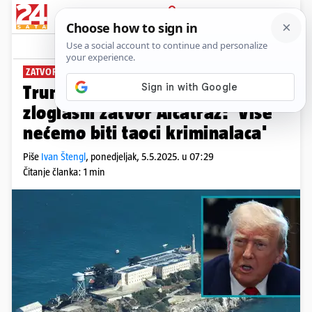
PRIJAVA
News
Komentari
18
ZATVOREN JE 53 GODINE
Trump želi ponovno otvoriti
zloglasni zatvor Alcatraz: 'Više
nećemo biti taoci kriminalaca'
Piše
Ivan Štengl
,
ponedjeljak, 5.5.2025. u 07:29
Čitanje članka: 1 min