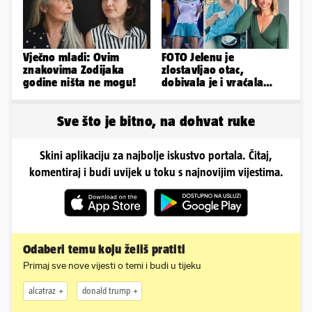
Vječno mladi: Ovim
FOTO Jelenu je
znakovima Zodijaka
zlostavljao otac,
godine ništa ne mogu!
dobivala je i vraćala
kilograme: 'Brutalno me
tukao šakama'
Sve što je bitno, na dohvat ruke
Skini aplikaciju za najbolje iskustvo portala. Čitaj,
komentiraj i budi uvijek u toku s najnovijim vijestima.
Odaberi temu koju želiš pratiti
Primaj sve nove vijesti o temi i budi u tijeku
alcatraz
donald trump