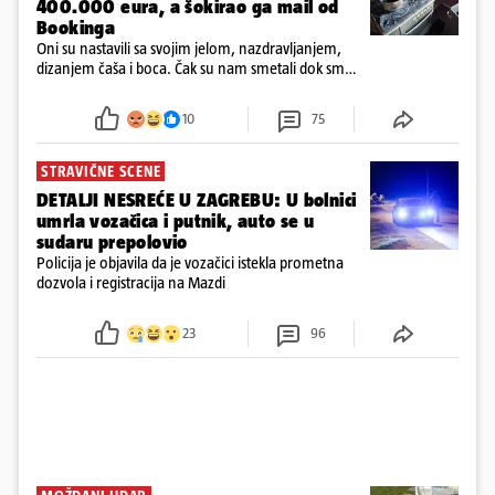
400.000 eura, a šokirao ga mail od
Bookinga
Oni su nastavili sa svojim jelom, nazdravljanjem,
dizanjem čaša i boca. Čak su nam smetali dok smo
u panici kupili crijeva kako bismo pokušali ugasiti
požar, rekao je vlasnik
10
75
STRAVIČNE SCENE
DETALJI NESREĆE U ZAGREBU: U bolnici
umrla vozačica i putnik, auto se u
sudaru prepolovio
Policija je objavila da je vozačici istekla prometna
dozvola i registracija na Mazdi
23
96