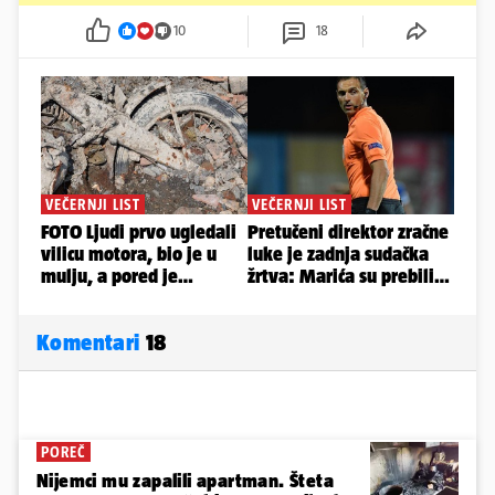
10
18
Komentari
18
POREČ
Nijemci mu zapalili apartman. Šteta