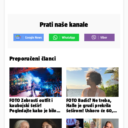
Prati naše kanale
Preporučeni članci
FOTO Zebrasti outfit i
FOTO Badić? Ne treba,
kaubojski šešir!
Halle je grudi prekrila
Pogledajte kako je bilo
šeširom! Uskoro će 60,
na nastupu Senidah u
ljetuje u golim izdanjima
Vodicama