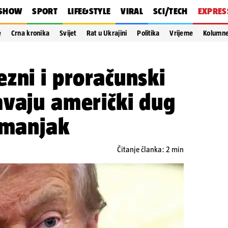
SHOW
SPORT
LIFE&STYLE
VIRAL
SCI/TECH
EXPRES
e
Crna kronika
Svijet
Rat u Ukrajini
Politika
Vrijeme
Kolumn
zni i proračunski
avaju američki dug
 manjak
Čitanje članka: 2 min