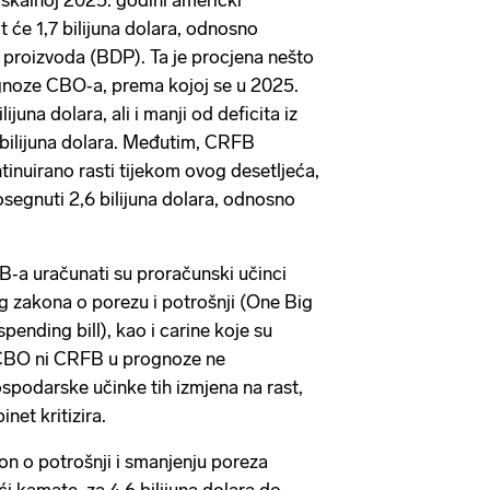
skalnoj 2025. godini američki
 će 1,7 bilijuna dolara, odnosno
proizvoda (BDP). Ta je procjena nešto
gnoze CBO‑a, prema kojoj se u 2025.
ijuna dolara, ali i manji od deficita iz
3 bilijuna dolara. Međutim, CRFB
tinuirano rasti tijekom ovog desetljeća,
egnuti 2,6 bilijuna dolara, odnosno
a uračunati su proračunski učinci
g zakona o porezu i potrošnji (One Big
spending bill), kao i carine koje su
i CBO ni CRFB u prognoze ne
podarske učinke tih izmjena na rast,
net kritizira.
n o potrošnji i smanjenju poreza