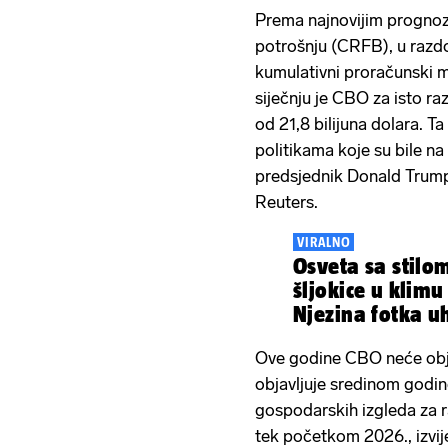
Prema najnovijim progno
potrošnju (CRFB), u razdo
kumulativni proračunski ma
siječnju je CBO za isto r
od 21,8 bilijuna dolara. T
politikama koje su bile na
predsjednik Donald Trump
Reuters.
VIRALNO
Osveta sa stilo
šljokice u klimu
Njezina fotka uh
Ove godine CBO neće objav
objavljuje sredinom godin
gospodarskih izgleda za r
tek početkom 2026., izvije