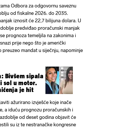
zama Odbora za odgovornu saveznu
blju od fiskalne 2026. do 2035.
njak iznosit će 22,7 bilijuna dolara. U
azdoblje predviđao proračunski manjak
a se prognoza temeljila na zakonima i
 snazi prije nego što je američki
 preuzeo mandat u siječnju, napominje
m: Bivšem sipala
 i sol u motor.
ićenja je hit
iti ažurirano izvješće koje inače
e, a iduću prognozu proračunskih i
azdoblje od deset godina objavit će
stili su iz te nestranačke kongresne