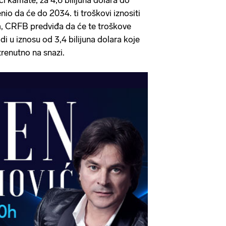
ći kamate, za 4,6 bilijuna dolara do
io da će do 2034. ti troškovi iznositi
im, CRFB predviđa da će te troškove
di u iznosu od 3,4 bilijuna dolara koje
trenutno na snazi.