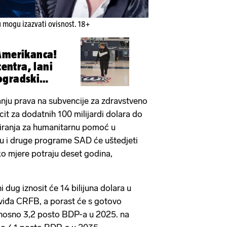
u mogu izazvati ovisnost. 18+
Amerikanca!
centra, lani
ogradski
nju prava na subvencije za zdravstveno
cit za dodatnih 100 milijardi dolara do
ciranja za humanitarnu pomoć u
iju i druge programe SAD će uštedjeti
ako mjere potraju deset godina,
dug iznosit će 14 bilijuna dolara u
dviđa CRFB, a porast će s gotovo
odnosno 3,2 posto BDP-a u 2025. na