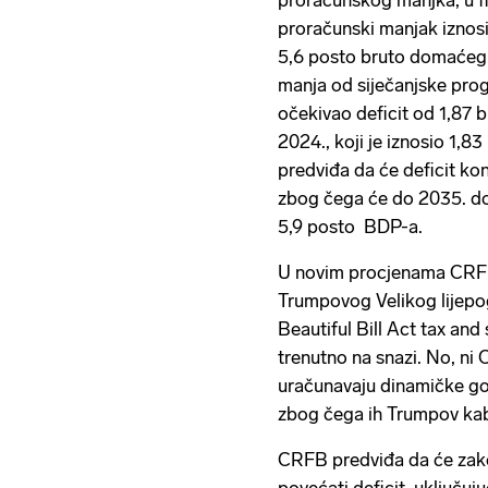
proračunskog manjka, u fi
proračunski manjak iznosit
5,6 posto bruto domaćeg 
manja od siječanjske pro
očekivao deficit od 1,87 bil
2024., koji je iznosio 1,8
predviđa da će deficit kon
zbog čega će do 2035. dos
5,9 posto BDP-a.
U novim procjenama CRFB‑
Trumpovog Velikog lijepo
Beautiful Bill Act tax and 
trenutno na snazi. No, n
uračunavaju dinamičke gos
zbog čega ih Trumpov kabi
CRFB predviđa da će zako