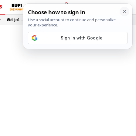
S
PRIJAVA
e
Vidi još…