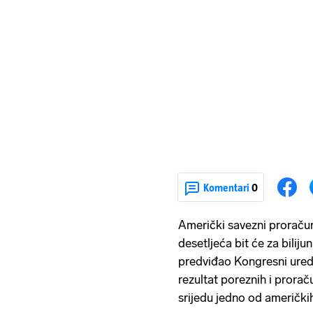
Komentari
0
Američki savezni proraču
desetljeća bit će za biliju
predviđao Kongresni ured
rezultat poreznih i proraču
srijedu jedno od američkih