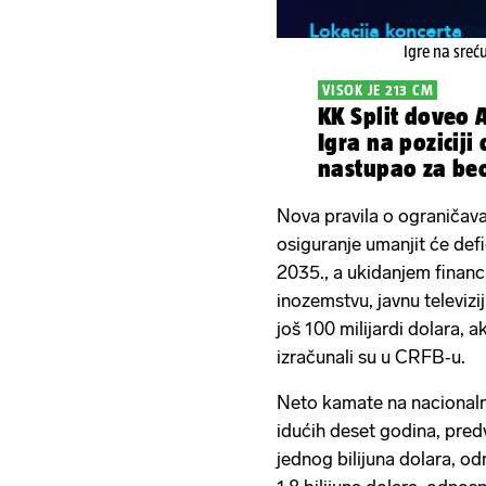
Igre na sreć
VISOK JE 213 CM
KK Split doveo 
Igra na poziciji 
nastupao za be
Radnički FMP
Nova pravila o ograničava
osiguranje umanjit će defi
2035., a ukidanjem finan
inozemstvu, javnu televiz
još 100 milijardi dolara, 
izračunali su u CRFB‑u.
Neto kamate na nacionalni 
idućih deset godina, pre
jednog bilijuna dolara, 