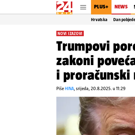
PLUS+
NEWS
Hrvatska
Dan pobjed
NOVI IZAZOVI
Trumpovi pore
zakoni poveć
i proračunski
Piše
HINA
,
srijeda, 20.8.2025. u 11:29