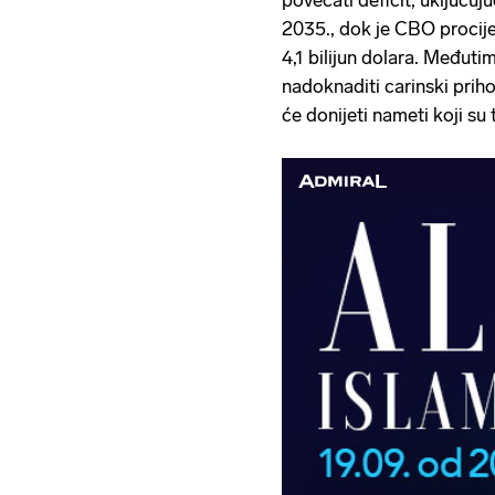
povećati deficit, uključuju
2035., dok je CBO procijen
4,1 bilijun dolara. Međut
nadoknaditi carinski priho
će donijeti nameti koji su 