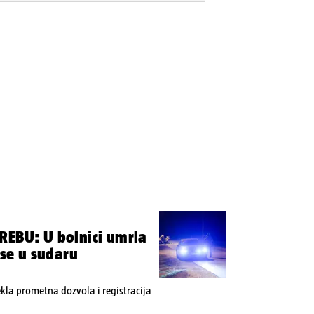
REBU: U bolnici umrla
 se u sudaru
tekla prometna dozvola i registracija