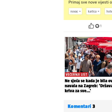
Primaj sve nove vijesti o
novac
kartica
hote
1
Komentari
3