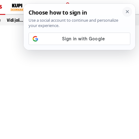
S
PRIJAVA
e
Vidi još…