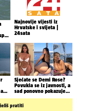
Najnovije vijesti iz
a
Hrvatske i svijeta |
24sata
 spas
iju
ar
Sjećate se Demi Rose?
Povukla se iz javnosti, a
 a
sad ponovno pokazuje
ao -
obline. Ovako izgleda
eliš pratiti