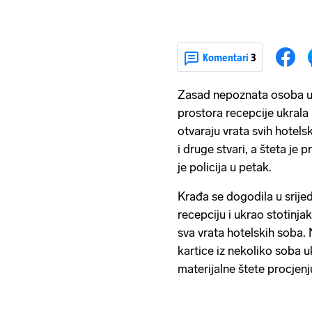
Komentari
3
Zasad nepoznata osoba u 
prostora recepcije ukrala
otvaraju vrata svih hotelsk
i druge stvari, a šteta je 
je policija u petak.
Krađa se dogodila u srijedu
recepciju i ukrao stotinjak
sva vrata hotelskih soba
kartice iz nekoliko soba u
materijalne štete procjenju