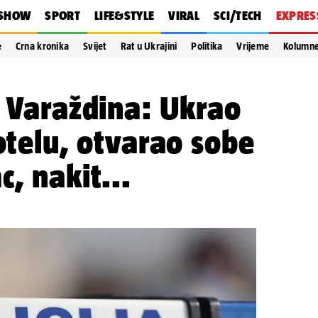
SHOW
SPORT
LIFE&STYLE
VIRAL
SCI/TECH
EXPRES
e
Crna kronika
Svijet
Rat u Ukrajini
Politika
Vrijeme
Kolumn
z Varaždina: Ukrao
hotelu, otvarao sobe
, nakit...