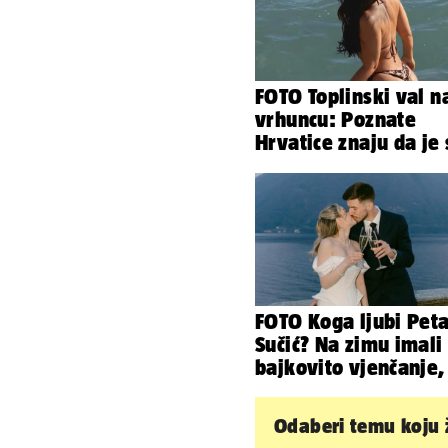
FOTO Toplinski val n
vrhuncu: Poznate
Hrvatice znaju da je
u minijaturnom bikin
FOTO Koga ljubi Pet
Sučić? Na zimu imali
bajkovito vjenčanje,
sada je na svijet stig
sin!
Odaberi temu koju ž