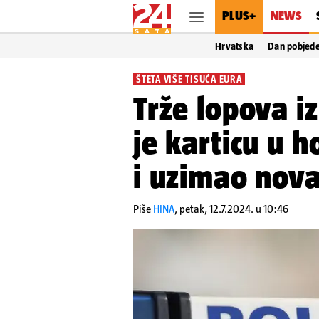
PLUS+
NEWS
Hrvatska
Dan pobjed
ŠTETA VIŠE TISUĆA EURA
Trže lopova i
je karticu u 
i uzimao novac
Piše
HINA
,
petak, 12.7.2024. u 10:46