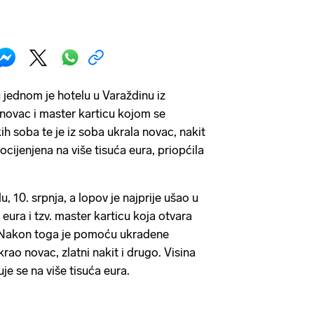
jednom je hotelu u Varaždinu iz
 novac i master karticu kojom se
ih soba te je iz soba ukrala novac, nakit
procijenjena na više tisuća eura, priopćila
, 10. srpnja, a lopov je najprije ušao u
 eura i tzv. master karticu koja otvara
. Nakon toga je pomoću ukradene
krao novac, zlatni nakit i drugo. Visina
je se na više tisuća eura.