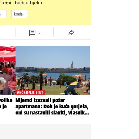
 temi i budi u tijeku
l
krađa
3