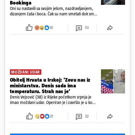
Bookinga
Oni su nastavili sa svojim jelom, nazdravljanjem,
dizanjem čaša i boca. Čak su nam smetali dok smo
u panici kupili crijeva kako bismo pokušali ugasiti
požar, rekao je vlasnik
10
53
MOŽDANI UDAR
Obitelj Hrvata u Irskoj: 'Zovu nas iz
ministarstva. Denis sada ima
temperaturu. Strah nas je'
Denis Vejzović (38) iz Rijeke početkom srpnja je
imao moždani udar. Operiran je i završio je u komi.
Obitelj ga želi prebaciti u Hrvatsku, kažu kako
tamošnji liječnici ne vjeruju u oporavak: 'Imamo
21
32
72 sata'