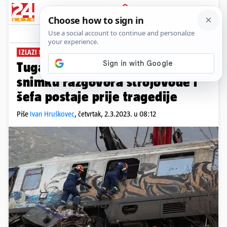
PRIJAVA
News
Komentari
16
IZLAZI PRED TUŽITELJE
Tuga i bijes u Grčkoj: Objavili su
snimku razgovora strojovođe i
šefa postaje prije tragedije
Piše
Ivan Hruškovec
,
četvrtak, 2.3.2023. u 08:12