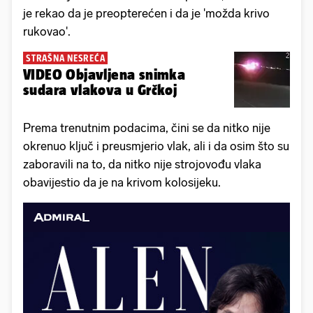
je rekao da je preopterećen i da je 'možda krivo
rukovao'.
STRAŠNA NESREĆA
VIDEO Objavljena snimka
sudara vlakova u Grčkoj
Prema trenutnim podacima, čini se da nitko nije
okrenuo ključ i preusmjerio vlak, ali i da osim što su
zaboravili na to, da nitko nije strojovođu vlaka
obavijestio da je na krivom kolosijeku.