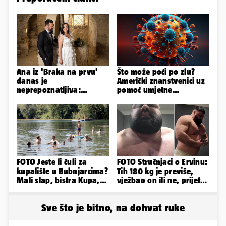
Ana iz 'Braka na prvu'
Što može poći po zlu?
danas je
Američki znanstvenici uz
neprepoznatljiva:
pomoć umjetne
Odselila je iz Hrvatske, a
inteligencije stvorili nove
ovako sad izgleda
viruse
FOTO Jeste li čuli za
FOTO Stručnjaci o Ervinu:
kupalište u Bubnjarcima?
Tih 180 kg je previše,
Mali slap, bistra Kupa,
vježbao on ili ne, prijete
šumski hlad - prava
mu mnoge komplikacije
idila!
Sve što je bitno, na dohvat ruke