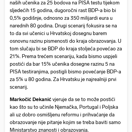
naših učenika za 25 bodova na PISA testu tijekom
sljedećih 15 godina, dugoročni rast BDP-a bio bi
0,5% godišnje, odnosno za 350 milijardi eura u
narednih 80 godina. Drugi scenarij fokusira se na
to da svi učenici u Hrvatskoj dosegnu barem
osnovnu razinu pismenosti do kraja obrazovanja. U
tom slučaju bi se BDP do kraja stoljeća povećao za
21%. Prema trećem scenariju, kada bismo uspjeli
postići da bar 15% učenika dosegne razinu 5 na
PISA testiranjima, postigli bismo povećanje BDP-a
za 5% u 80 godina. Za Hrvatsku je najrealniji prvi
scenarij.
Markočić Dekanić
vjeruje da se to može postići
kao što su to učinile Njemačka, Portugal i Poljska
ali uz dobro osmišljenu reformu i prihvaćanje da
obrazovanje nije pitanje kojim se treba baviti samo
Ministarstvo znanosti i obrazovanja.