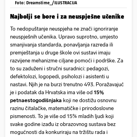
Foto: Dreamstime_/ILUSTRACIJA
Najbolji se bore i za neuspješne učenike
To nedopuštanje neuspjeha ne znači ignoriranje
neuspješnih učenika. Upravo suprotno, umjesto
smanjivanja standarda, ponavljanja razreda ili
premještanja u druge škole ovi sustavi imaju
razvijene mehanizme ciljane pomoći i podrške. Za
to su zaduženi i stručni suradnici: pedagozi,
defektolozi, logopedi, psiholozi i asistenti u
nastavi. Njih je na burzi trenutno 493. Poražavajuć
je i podatak da Hrvatska ima više od
15%
petnaestogodišnjaka
koji ne dostižu osnovnu
razinu čitalačke, matematičke i prirodoslovne
pismenosti. To je više od 15% mladih ljudi koji
svake godine izađu iz obrazovnog sustava bez
mogućnosti da konkuriraju na tržištu rada i