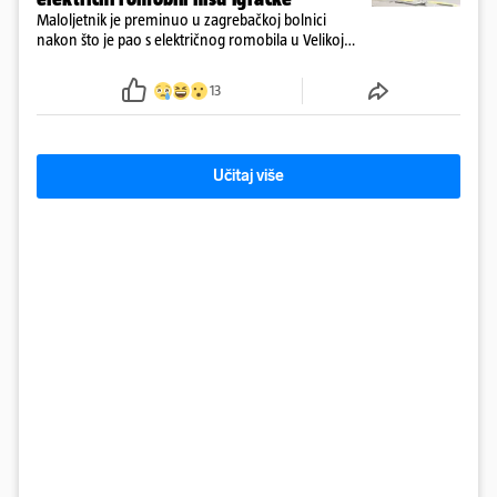
Maloljetnik je preminuo u zagrebačkoj bolnici
nakon što je pao s električnog romobila u Velikoj
Gorici. Liječnici: ‘Ozljede su sve jezivije’
13
Učitaj više