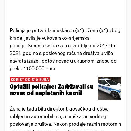
Policija je pritvorila muškarca (46) i ženu (46) zbog
krađe, javila je vukovarsko-srijemska
policija. Sumnja se da su u razdoblju od 2017. do
2021. godine s poslovnog računa društva u više
navrata izuzeli gotov novac u ukupnom iznosu od
preko 1.100.000 eura.
KORIST OD 510 EURA
Optužili policajce: Zadržavali su
novac od naplaćenih kazni?
Žena je tada bila direktor trgovačkog društva
rabljenim automobilima, a muškarac voditelj
poslovanja društva. Nakon prodaje raznih motornih