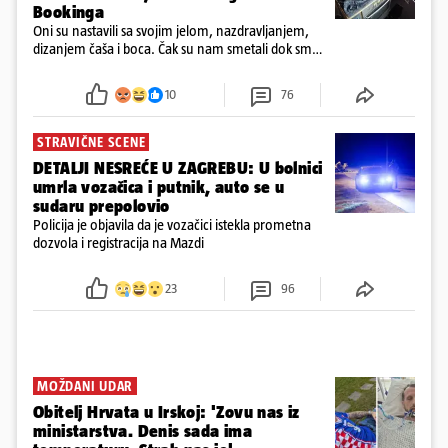
Bookinga
Oni su nastavili sa svojim jelom, nazdravljanjem,
dizanjem čaša i boca. Čak su nam smetali dok smo
u panici kupili crijeva kako bismo pokušali ugasiti
požar, rekao je vlasnik
10
76
STRAVIČNE SCENE
DETALJI NESREĆE U ZAGREBU: U bolnici
umrla vozačica i putnik, auto se u
sudaru prepolovio
Policija je objavila da je vozačici istekla prometna
dozvola i registracija na Mazdi
23
96
MOŽDANI UDAR
Obitelj Hrvata u Irskoj: 'Zovu nas iz
ministarstva. Denis sada ima