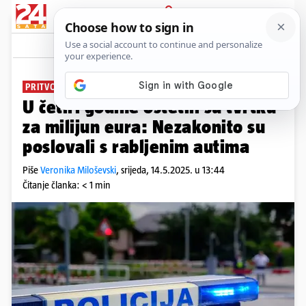
PRIJAVA
News
Komentari
2
PRITVORILI IH
U četiri godine oštetili su tvrtku
za milijun eura: Nezakonito su
poslovali s rabljenim autima
Piše
Veronika Miloševski
,
srijeda, 14.5.2025. u 13:44
Čitanje članka: < 1 min