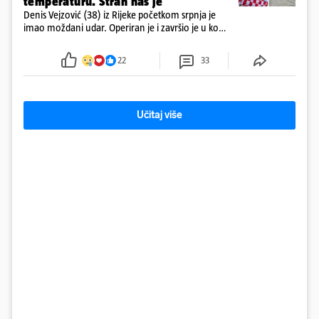
temperaturu. Strah nas je'
Denis Vejzović (38) iz Rijeke početkom srpnja je
imao moždani udar. Operiran je i završio je u komi.
Obitelj ga želi prebaciti u Hrvatsku, kažu kako
tamošnji liječnici ne vjeruju u oporavak: 'Imamo
22
33
72 sata'
Učitaj više