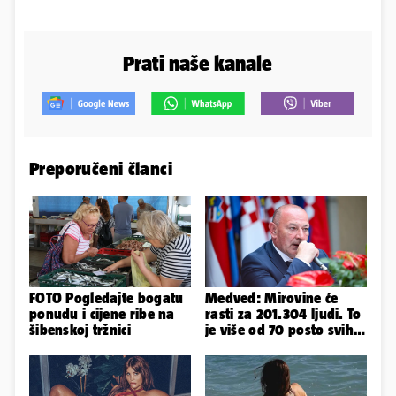
Prati naše kanale
Preporučeni članci
FOTO Pogledajte bogatu
Medved: Mirovine će
ponudu i cijene ribe na
rasti za 201.304 ljudi. To
šibenskoj tržnici
je više od 70 posto svih
branitelja