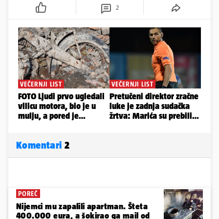
2
Komentari
2
POREČ
Nijemci mu zapalili apartman. Šteta
400.000 eura, a šokirao ga mail od