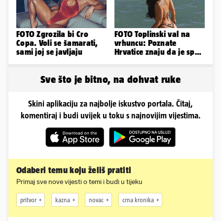
FOTO Zgrozila bi Cro
FOTO Toplinski val na
Copa. Voli se šamarati,
vrhuncu: Poznate
sami joj se javljaju
Hrvatice znaju da je spas
u minijaturnom bikiniju
Sve što je bitno, na dohvat ruke
Skini aplikaciju za najbolje iskustvo portala. Čitaj,
komentiraj i budi uvijek u toku s najnovijim vijestima.
Odaberi temu koju želiš pratiti
Primaj sve nove vijesti o temi i budi u tijeku
pritvor
kazna
novac
crna kronika