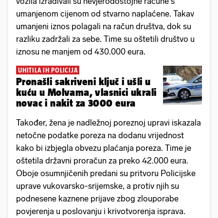
vozila izrađivali su nevjerodostojne račune s
umanjenom cijenom od stvarno naplaćene. Takav
umanjeni iznos polagali na račun društva, dok su
razliku zadržali za sebe. Time su oštetili društvo u
iznosu ne manjem od 430.000 eura.
UHITILA IH POLICIJA
Pronašli sakriveni ključ i ušli u
kuću u Molvama, vlasnici ukrali
novac i nakit za 3000 eura
Također, žena je nadležnoj poreznoj upravi iskazala
netočne podatke poreza na dodanu vrijednost
kako bi izbjegla obvezu plaćanja poreza. Time je
oštetila državni proračun za preko 42.000 eura.
Oboje osumnjičenih predani su pritvoru Policijske
uprave vukovarsko-srijemske, a protiv njih su
podnesene kaznene prijave zbog zlouporabe
povjerenja u poslovanju i krivotvorenja isprava.