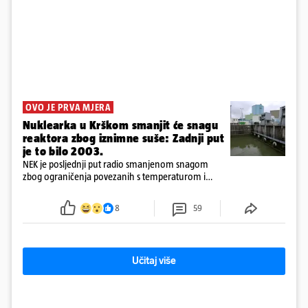
OVO JE PRVA MJERA
Nuklearka u Krškom smanjit će snagu
reaktora zbog iznimne suše: Zadnji put
je to bilo 2003.
NEK je posljednji put radio smanjenom snagom
zbog ograničenja povezanih s temperaturom i
protokom rijeke Save 2003. godine, kada je
smanjenje snage bilo potrebno više od 90 dana.
8
59
Učitaj više