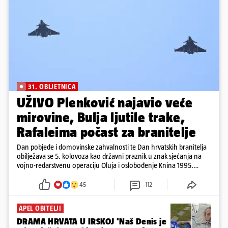
31. OBLJETNICA
UŽIVO Plenković najavio veće
mirovine, Bulja ljutile trake,
Rafaleima počast za branitelje
Dan pobjede i domovinske zahvalnosti te Dan hrvatskih branitelja
obilježava se 5. kolovoza kao državni praznik u znak sjećanja na
vojno-redarstvenu operaciju Oluja i oslobođenje Knina 1995.
godine
45
112
APEL OBITELJI
DRAMA HRVATA U IRSKOJ 'Naš Denis je