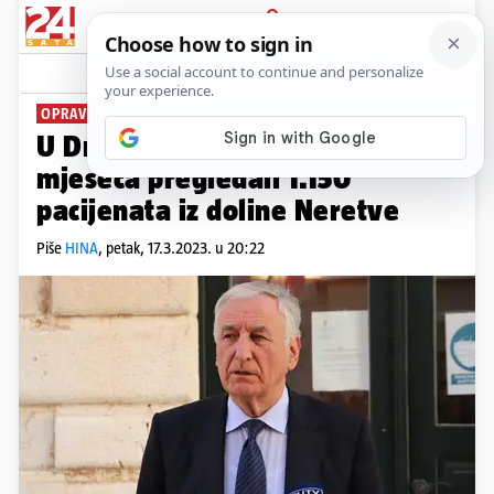
PRIJAVA
News
Komentari
0
OPRAVDANO OTVORENJE
U Dnevnoj bolnici Metković u tri
mjeseca pregledali 1.150
pacijenata iz doline Neretve
Piše
HINA
,
petak, 17.3.2023. u 20:22