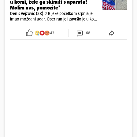
u komi, žele ga skinuti s aparata!
Molim vas, pomozite'
Denis Vejzović (38) iz Rijeke početkom srpnja je
imao moždani udar. Operiran je i završio je u komi.
Obitelj ga želi prebaciti u Hrvatsku, kažu kako
tamošnji liječnici ne vjeruju u oporavak: 'Imamo
43
68
72 sata'