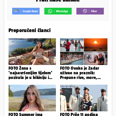
Preporučeni članci
FOTO Žena s
FOTO Ovako je Zadar
'najsavršenijim tijelom'
uživao na praznik:
pozirala je u bikiniju i
Prepune rive, more,
pokazala svoje bujne
sunce i čarobni zalazak
obline...
sunca
FOTO Summer ima
FOTO Prije 11 godina