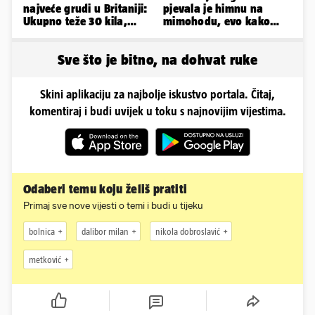
najveće grudi u Britaniji:
pjevala je himnu na
Ukupno teže 30 kila,
mimohodu, evo kako
razmišljam o
danas izgleda Mia
smanjivanju...
Negovetić
Sve što je bitno, na dohvat ruke
Skini aplikaciju za najbolje iskustvo portala. Čitaj,
komentiraj i budi uvijek u toku s najnovijim vijestima.
Odaberi temu koju želiš pratiti
Primaj sve nove vijesti o temi i budi u tijeku
bolnica
dalibor milan
nikola dobroslavić
metković