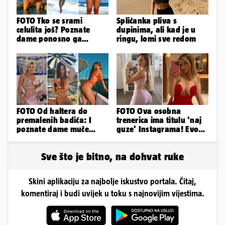
FOTO Tko se srami
Splićanka pliva s
celulita još? Poznate
dupinima, ali kad je u
dame ponosno ga
ringu, lomi sve redom
pokazuju pa slave svoje
obline
FOTO Od haltera do
FOTO Ova osobna
premalenih badića: I
trenerica ima titulu 'naj
poznate dame muče
guze' Instagrama! Evo
vrućine, evo kako su
koliko naplaćuje po
pozirale
satu...
Sve što je bitno, na dohvat ruke
Skini aplikaciju za najbolje iskustvo portala. Čitaj,
komentiraj i budi uvijek u toku s najnovijim vijestima.