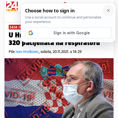
PRIJAVA
News
Komentari
45
5614 JE NOVOZARAŽENIH
U Hrvatskoj umrlo još 65 ljudi,
320 pacijenata na respiratoru
Piše
Ivan Hruškovec
,
subota, 20.11.2021. u 14:29