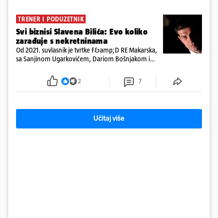
TRENER I PODUZETNIK
Svi biznisi Slavena Bilića: Evo koliko
zarađuje s nekretninama
Od 2021. suvlasnik je tvrtke F&amp;D RE Makarska,
sa Sanjinom Ugarkovićem, Dariom Bošnjakom i
Dobrislavom Hrkaćem. Tvrtka je registrirana za
poslovanje nekretninama, a od osnutka nema
2
7
zaposlenih
Učitaj više