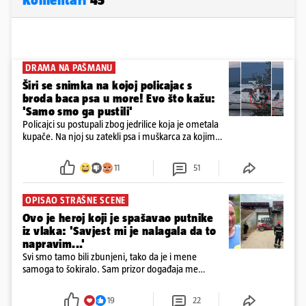
DRAMA NA PAŠMANU
Širi se snimka na kojoj policajac s
broda baca psa u more! Evo što kažu:
'Samo smo ga pustili'
Policajci su postupali zbog jedrilice koja je ometala
kupače. Na njoj su zatekli psa i muškarca za kojim
se od ranije trage. Muškarac je pružao otpor te su
ga uhitili, a psa je preuzeo komunalni redar
11
51
OPISAO STRAŠNE SCENE
Ovo je heroj koji je spašavao putnike
iz vlaka: 'Savjest mi je nalagala da to
napravim...'
Svi smo tamo bili zbunjeni, tako da je i mene
samoga to šokiralo. Sam prizor događaja me
šokirao kada sam vidio, rekao je Božidar Zrinski
19
22