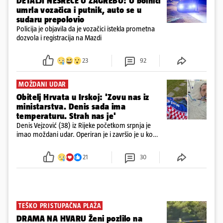
DETALJI NESREĆE U ZAGREBU: U bolnici
umrla vozačica i putnik, auto se u
sudaru prepolovio
Policija je objavila da je vozačici istekla prometna
dozvola i registracija na Mazdi
23
92
MOŽDANI UDAR
Obitelj Hrvata u Irskoj: 'Zovu nas iz
ministarstva. Denis sada ima
temperaturu. Strah nas je'
Denis Vejzović (38) iz Rijeke početkom srpnja je
imao moždani udar. Operiran je i završio je u komi.
Obitelj ga želi prebaciti u Hrvatsku, kažu kako
tamošnji liječnici ne vjeruju u oporavak: 'Imamo
21
30
72 sata'
TEŠKO PRISTUPAČNA PLAŽA
DRAMA NA HVARU Ženi pozlilo na