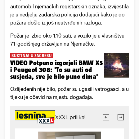
automobil njemačkih registarskih oznaka, izvijestila
je u nedjelju zadarska policija dodajući kako je do
požara došlo iz još neutvrđenih razloga.
Požar je izbio oko 1.10 sati, a vozilo je u vlasništvu
71-godišnjeg državljanina Njemačke.
BUKTINJA U ZAGREBU
VIDEO Potpuno izgorjeli BMW X5
i Peugeot 308: 'To su auti od
susjeda, sve je bilo puno dima'
Ozlijeđenih nije bilo, požar su ugasili vatrogasci, a u
tijeku je očevid na mjestu događaja.