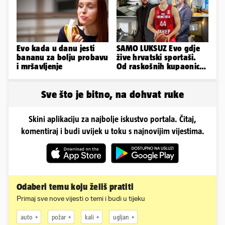
Evo kada u danu jesti
SAMO LUKSUZ Evo gdje
bananu za bolju probavu
žive hrvatski sportaši.
i mršavljenje
Od raskošnih kupaonica
pa do privatnog kina
Sve što je bitno, na dohvat ruke
Skini aplikaciju za najbolje iskustvo portala. Čitaj,
komentiraj i budi uvijek u toku s najnovijim vijestima.
Odaberi temu koju želiš pratiti
Primaj sve nove vijesti o temi i budi u tijeku
auto
požar
kali
ugljan