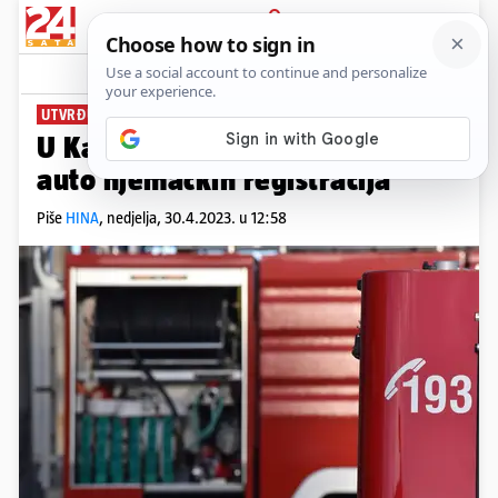
PRIJAVA
News
Komentari
0
UTVRĐUJE SE UZROK
U Kaliju na otoku Ugljanu gorio
auto njemačkih registracija
Piše
HINA
,
nedjelja, 30.4.2023. u 12:58