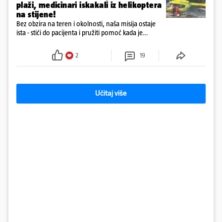
plaži, medicinari iskakali iz helikoptera
na stijene!
Bez obzira na teren i okolnosti, naša misija ostaje
ista - stići do pacijenta i pružiti pomoć kada je
najpotrebnija - objavilo je Ministarstvo zdravstva na
Facebooku
2
19
Učitaj više