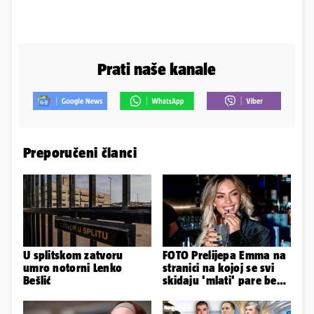
Prati naše kanale
Preporučeni članci
U splitskom zatvoru
FOTO Prelijepa Emma na
umro notorni Lenko
stranici na kojoj se svi
Bešlić
skidaju 'mlati' pare bez
'prodaje tijela'