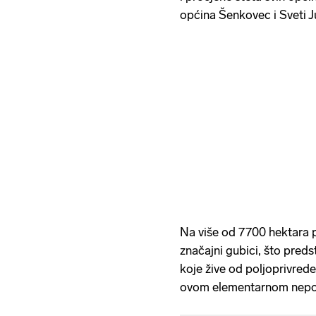
općina Šenkovec i Sveti J
Na više od 7700 hektara p
značajni gubici, što predst
koje žive od poljoprivrede
ovom elementarnom nepog