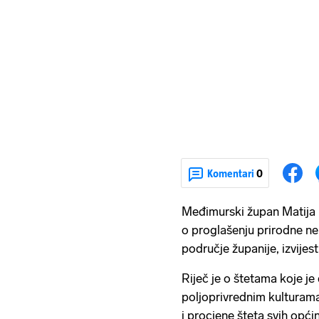
Komentari
0
Međimurski župan Matija 
o proglašenju prirodne n
područje županije, izvijes
Riječ je o štetama koje je
poljoprivrednim kulturama 
i procjene šteta svih opći