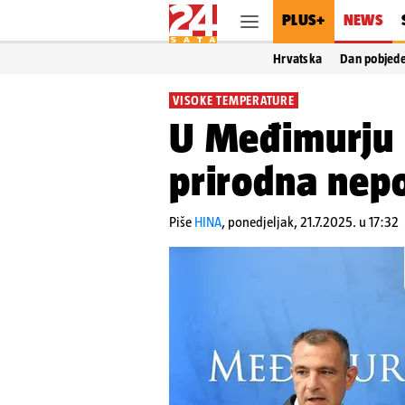
PLUS+
NEWS
Hrvatska
Dan pobjed
VISOKE TEMPERATURE
U Međimurju 
prirodna nep
Piše
HINA
,
ponedjeljak, 21.7.2025. u 17:32