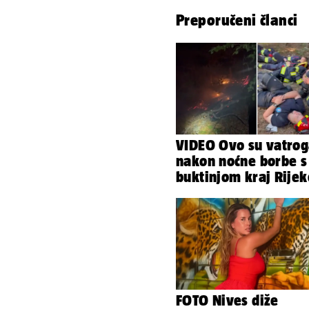
Preporučeni članci
VIDEO Ovo su vatrog
nakon noćne borbe s
buktinjom kraj Rijek
Izgorjelo 9,5 hektar
FOTO Nives diže