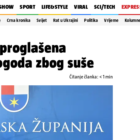
SHOW
SPORT
LIFE&STYLE
VIRAL
SCI/TECH
EXPRES
e
Crna kronika
Svijet
Rat u Ukrajini
Politika
Vrijeme
Kolumn
proglašena
ogoda zbog suše
Čitanje članka: < 1 min