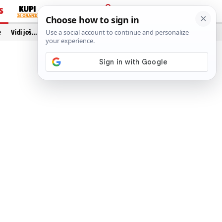
S
PRIJAVA
e
Vidi još…