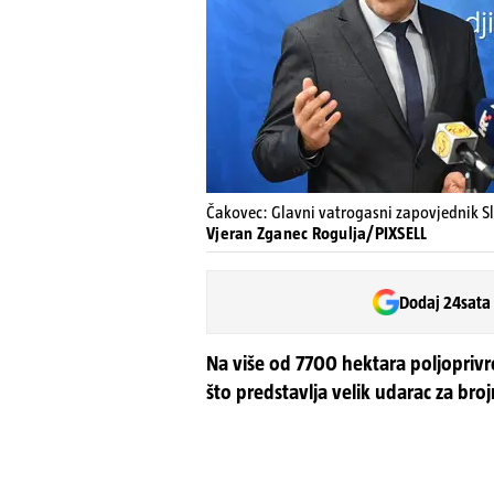
Čakovec: Glavni vatrogasni zapovjednik S
Vjeran Zganec Rogulja/PIXSELL
Dodaj 24sata
Na više od 7700 hektara poljoprivre
što predstavlja velik udarac za broj