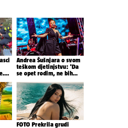
asci
Andrea Šušnjara o svom
teškom djetinjstvu: 'Da
e.
se opet rodim, ne bih
a
odabrala istu obitelj...'
FOTO Prekrila grudi