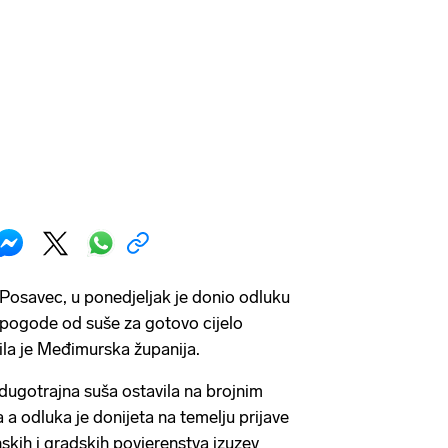
Posavec, u ponedjeljak je donio odluku
epogode od suše za gotovo cijelo
tila je Međimurska županija.
 dugotrajna suša ostavila na brojnim
a odluka je donijeta na temelju prijave
nskih i gradskih povjerenstva izuzev