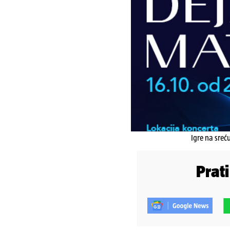
Igre na sreć
Prat