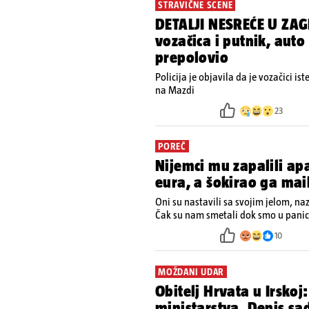
STRAVIČNE SCENE
DETALJI NESREĆE U ZAG
vozačica i putnik, auto
prepolovio
Policija je objavila da je vozačici is
na Mazdi
23
POREČ
Nijemci mu zapalili a
eura, a šokirao ga mai
Oni su nastavili sa svojim jelom, na
Čak su nam smetali dok smo u panici
ugasiti požar, rekao je vlasnik
10
MOŽDANI UDAR
Obitelj Hrvata u Irskoj:
ministarstva. Denis s