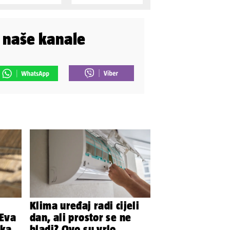
i naše kanale
Klima uređaj radi cijeli
 Eva
dan, ali prostor se ne
pkala
hladi? Ovo su vrlo