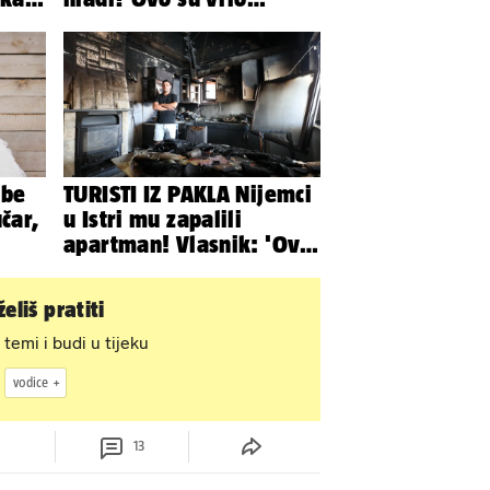
e
mogući razlozi
ibe
TURISTI IZ PAKLA Nijemci
čar,
u Istri mu zapalili
apartman! Vlasnik: 'Ovo
je danas postala tortura'
eliš pratiti
 temi i budi u tijeku
vodice
13