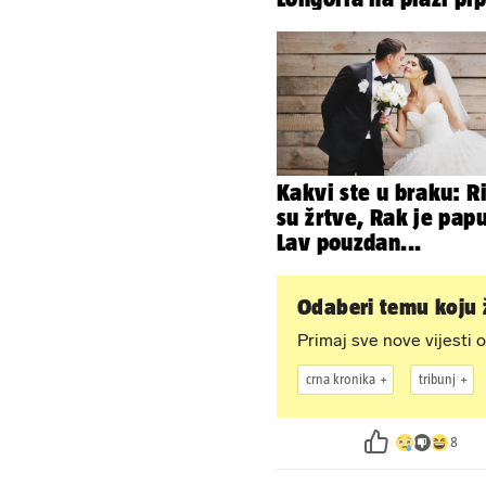
svoje zanosne oblin
Kakvi ste u braku: R
su žrtve, Rak je papu
Lav pouzdan...
Odaberi temu koju ž
Primaj sve nove vijesti o
crna kronika
tribunj
8