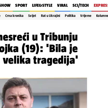
SHOW
SPORT
LIFE&STYLE
VIRAL
SCI/TECH
EXPRES
e
Crna kronika
Svijet
Rat u Ukrajini
Politika
Vrijeme
Kolumn
esreći u Tribunju
jka (19): 'Bila je
 velika tragedija'