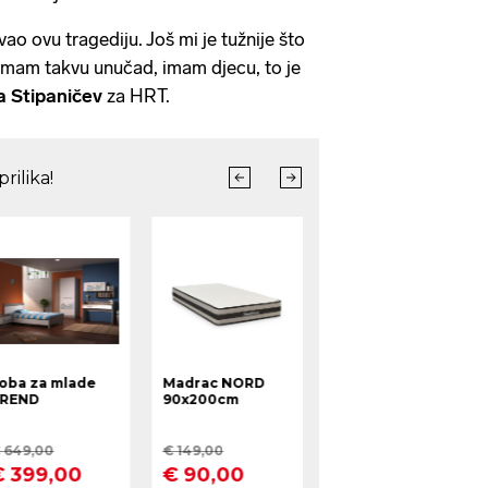
ao ovu tragediju. Još mi je tužnije što
 Imam takvu unučad, imam djecu, to je
ca Stipaničev
za HRT.