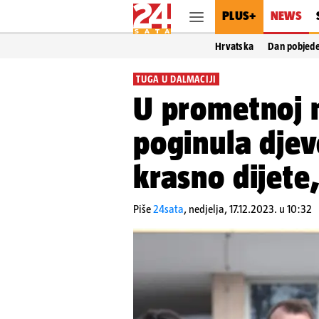
PLUS+
NEWS
Hrvatska
Dan pobjed
TUGA U DALMACIJI
U prometnoj n
poginula djevo
krasno dijete,
Piše
24sata
,
nedjelja, 17.12.2023. u 10:32