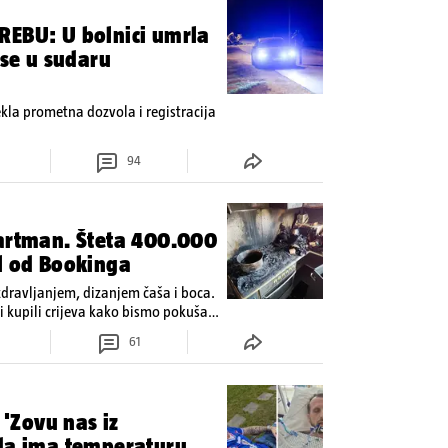
REBU: U bolnici umrla
 se u sudaru
tekla prometna dozvola i registracija
94
partman. Šteta 400.000
l od Bookinga
zdravljanjem, dizanjem čaša i boca.
 kupili crijeva kako bismo pokušali
61
 'Zovu nas iz
ada ima temperaturu.