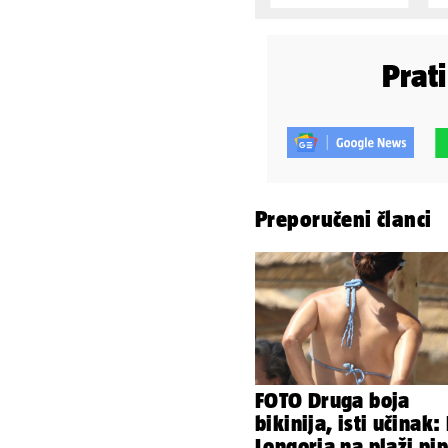
Prat
Preporučeni članci
FOTO Druga boja
bikinija, isti učinak:
Longoria na plaži pi