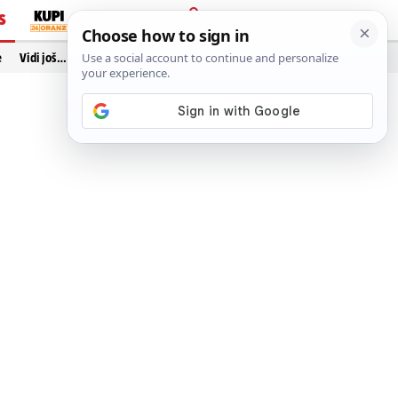
S
PRIJAVA
e
Vidi još…