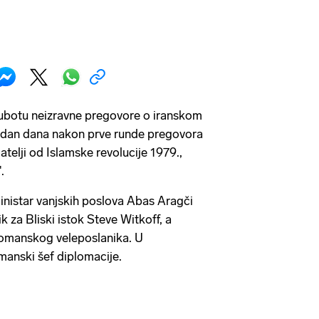
subotu neizravne pregovore o iranskom
edan dana nakon prve runde pregovora
jatelji od Islamske revolucije 1979.,
.
inistar vanjskih poslova Abas Aragči
k za Bliski istok Steve Witkoff, a
ji omanskog veleposlanika. U
anski šef diplomacije.