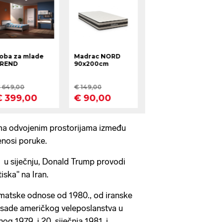
ema odvojenim prostorijama između
enosi poruke.
 u siječnju, Donald Trump provodi
iska" na Iran.
omatske odnose od 1980., od iranske
psade američkog veleposlanstva u
g 1979. i 20. siječnja 1981. i