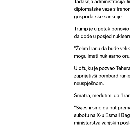
Tadašnja administracija J
diplomatske veze s Iranom
gospodarske sankcije.
Trump je u petak ponovio 
da dođe u posjed nuklear
"Želim Iranu da bude velik
mogu imati nuklearno oruž
U ožujku je pozvao Teher
zaprijetivši bombardiranj
neuspješnom.
Smatra, međutim, da "Iran 
"Svjesni smo da put prema
subotu na X-u Esmail Bag
ministarstva vanjskih posl