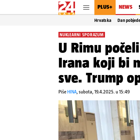
PLUS+
NEWS
Hrvatska
Dan pobjed
NUKLEARNI SPORAZUM
U Rimu počeli
Irana koji bi 
sve. Trump op
Piše
HINA
,
subota, 19.4.2025. u 15:49