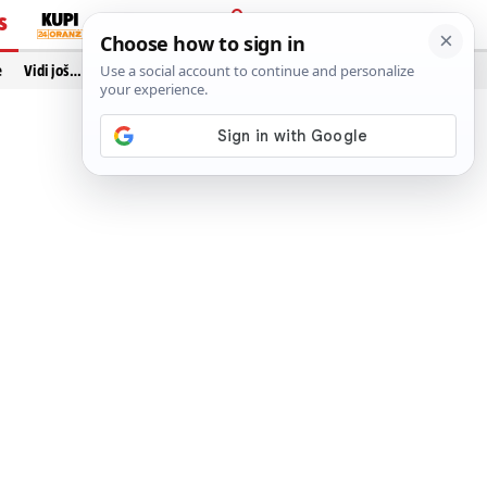
S
PRIJAVA
e
Vidi još…