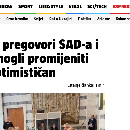
SHOW
SPORT
LIFE&STYLE
VIRAL
SCI/TECH
EXPRES
e
Crna kronika
Svijet
Rat u Ukrajini
Politika
Vrijeme
Kolumn
 pregovori SAD-a i
mogli promijeniti
timističan
Čitanje članka: 1 min