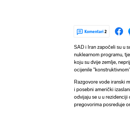
Komentari
2
SAD i Iran započeli su u 
nuklearnom programu, tj
koju su dvije zemlje, nepri
ocijenile "konstruktivnom"
Razgovore vode iranski m
i posebni američki izaslani
odvijaju se u u rezidenci
pregovorima posreduje om