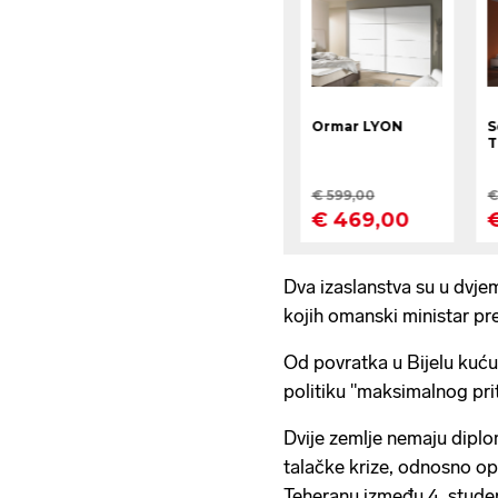
Dva izaslanstva su u dvj
kojih omanski ministar pr
Od povratka u Bijelu kuću
politiku "maksimalnog prit
Dvije zemlje nemaju dipl
talačke krize, odnosno o
Teheranu između 4. studeno