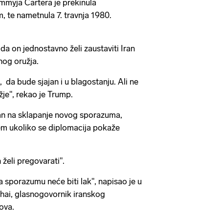
immyja Cartera je prekinula
, te nametnula 7. travnja 1980.
da on jednostavno želi zaustaviti Iran
nog oružja.
, da bude sjajan i u blagostanju. Ali ne
je", rekao je Trump.
an na sklapanje novog sporazuma,
em ukoliko se diplomacija pokaže
želi pregovarati".
 sporazumu neće biti lak", napisao je u
hai, glasnogovornik iranskog
ova.