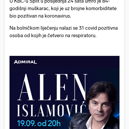
U KBC-u Split u posljednja 24 sata umro je 84-
godišnji muškarac, koji je uz brojne komorbiditete
bio pozitivan na koronavirus.
Na bolničkom liječenju nalazi se 31 covid pozitivna
osoba od kojih je četvero na respiratoru.