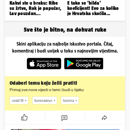
Kakvi ste u braku: Ribe
E tako se 'bilda'
su žrtve, Rak je papučar,
koeficijent! Evo za koliko
Lav pouzdan...
je Hrvatska skočila
nakon pobjeda naših
klubova
Sve što je bitno, na dohvat ruke
Skini aplikaciju za najbolje iskustvo portala. Čitaj,
komentiraj i budi uvijek u toku s najnovijim vijestima.
Odaberi temu koju želiš pratiti
Primaj sve nove vijesti o temi i budi u tijeku
covid 19
koronavirus
korona