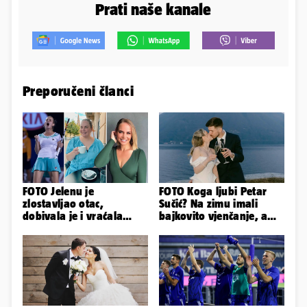
Prati naše kanale
Preporučeni članci
FOTO Jelenu je
FOTO Koga ljubi Petar
zlostavljao otac,
Sučić? Na zimu imali
dobivala je i vraćala
bajkovito vjenčanje, a
kilograme: 'Brutalno me
sada je na svijet stigao -
tukao šakama'
sin!