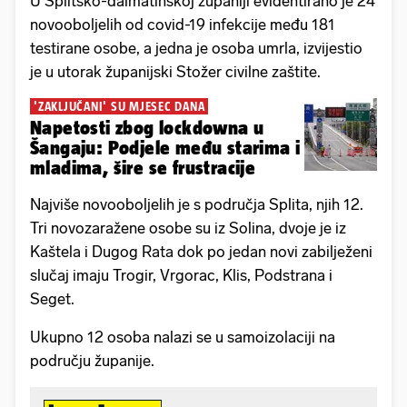
U Splitsko-dalmatinskoj županiji evidentirano je 24
novooboljelih od covid-19 infekcije među 181
testirane osobe, a jedna je osoba umrla, izvijestio
je u utorak županijski Stožer civilne zaštite.
'ZAKLJUČANI' SU MJESEC DANA
Napetosti zbog lockdowna u
Šangaju: Podjele među starima i
mladima, šire se frustracije
Najviše novooboljelih je s područja Splita, njih 12.
Tri novozaražene osobe su iz Solina, dvoje je iz
Kaštela i Dugog Rata dok po jedan novi zabilježeni
slučaj imaju Trogir, Vrgorac, Klis, Podstrana i
Seget.
Ukupno 12 osoba nalazi se u samoizolaciji na
području županije.