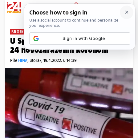
PRIJAVA
News
Komentari
0
BROJKE STOŽERA
U Splitsko-dalmatinskoj županiji
24 novozaraženih koronom
Piše
HINA
,
utorak, 19.4.2022. u 14:39