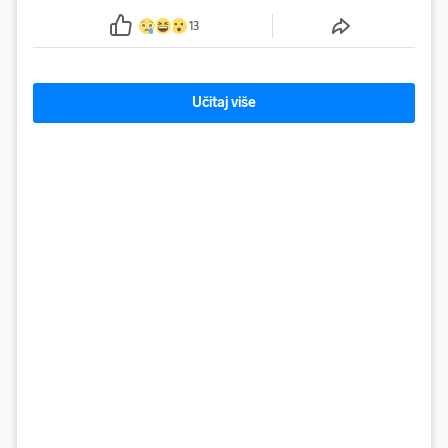
13
Učitaj više