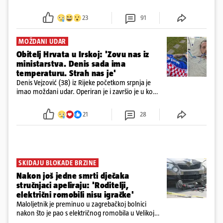
23
91
MOŽDANI UDAR
Obitelj Hrvata u Irskoj: 'Zovu nas iz
ministarstva. Denis sada ima
temperaturu. Strah nas je'
Denis Vejzović (38) iz Rijeke početkom srpnja je
imao moždani udar. Operiran je i završio je u komi.
Obitelj ga želi prebaciti u Hrvatsku, kažu kako
tamošnji liječnici ne vjeruju u oporavak: 'Imamo
21
28
72 sata'
SKIDAJU BLOKADE BRZINE
Nakon još jedne smrti dječaka
stručnjaci apeliraju: 'Roditelji,
električni romobili nisu igračke'
Maloljetnik je preminuo u zagrebačkoj bolnici
nakon što je pao s električnog romobila u Velikoj
Gorici. Liječnici: ‘Ozljede su sve jezivije’