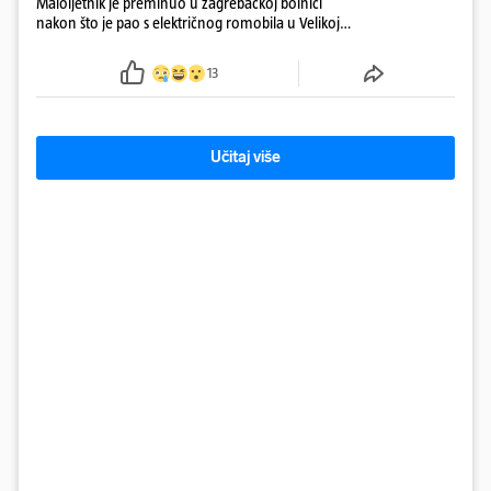
Maloljetnik je preminuo u zagrebačkoj bolnici
nakon što je pao s električnog romobila u Velikoj
Gorici. Liječnici: ‘Ozljede su sve jezivije’
13
Učitaj više