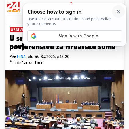
PRIJAVA
News
Komentari
1
OSNIVANJE
U srijedu Sabor raspravlja o
povjerenstvu za Hrvatske šume
Piše
HINA
,
utorak, 8.7.2025. u 18:20
Čitanje članka: 1 min