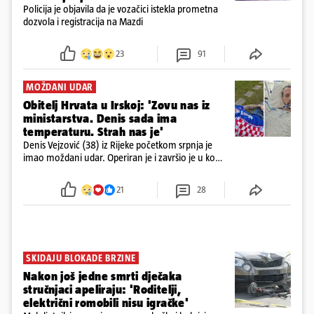
Policija je objavila da je vozačici istekla prometna
dozvola i registracija na Mazdi
23
91
MOŽDANI UDAR
Obitelj Hrvata u Irskoj: 'Zovu nas iz
ministarstva. Denis sada ima
temperaturu. Strah nas je'
Denis Vejzović (38) iz Rijeke početkom srpnja je
imao moždani udar. Operiran je i završio je u komi.
Obitelj ga želi prebaciti u Hrvatsku, kažu kako
tamošnji liječnici ne vjeruju u oporavak: 'Imamo
21
28
72 sata'
SKIDAJU BLOKADE BRZINE
Nakon još jedne smrti dječaka
stručnjaci apeliraju: 'Roditelji,
električni romobili nisu igračke'