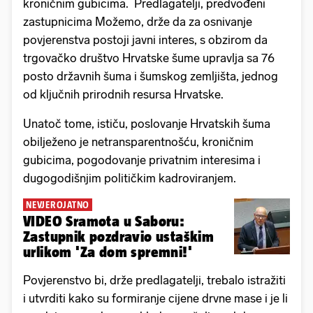
kroničnim gubicima. Predlagatelji, predvođeni
zastupnicima Možemo, drže da za osnivanje
povjerenstva postoji javni interes, s obzirom da
trgovačko društvo Hrvatske šume upravlja sa 76
posto državnih šuma i šumskog zemljišta, jednog
od ključnih prirodnih resursa Hrvatske.
Unatoč tome, ističu, poslovanje Hrvatskih šuma
obilježeno je netransparentnošću, kroničnim
gubicima, pogodovanje privatnim interesima i
dugogodišnjim političkim kadroviranjem.
NEVJEROJATNO
VIDEO Sramota u Saboru:
Zastupnik pozdravio ustaškim
urlikom 'Za dom spremni!'
Povjerenstvo bi, drže predlagatelji, trebalo istražiti
i utvrditi kako su formiranje cijene drvne mase i je li