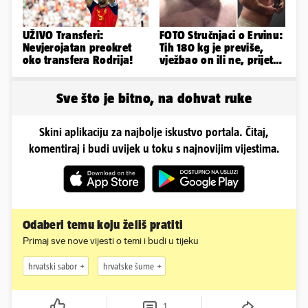
UŽIVO Transferi:
FOTO Stručnjaci o Ervinu:
Nevjerojatan preokret
Tih 180 kg je previše,
oko transfera Rodrija!
vježbao on ili ne, prijete
mu mnoge komplikacije
Sve što je bitno, na dohvat ruke
Skini aplikaciju za najbolje iskustvo portala. Čitaj,
komentiraj i budi uvijek u toku s najnovijim vijestima.
Odaberi temu koju želiš pratiti
Primaj sve nove vijesti o temi i budi u tijeku
hrvatski sabor
hrvatske šume
1