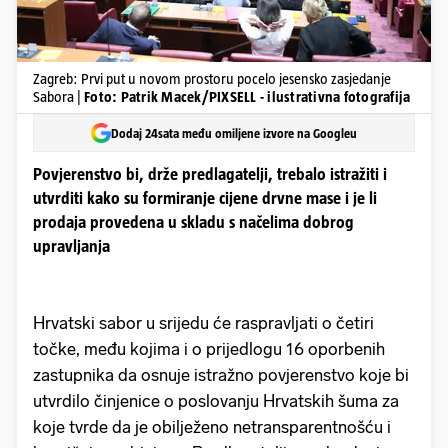
Zagreb: Prvi put u novom prostoru pocelo jesensko zasjedanje
Sabora |
Foto: Patrik Macek/PIXSELL - ilustrativna fotografija
Dodaj 24sata među omiljene izvore na Googleu
Povjerenstvo bi, drže predlagatelji, trebalo istražiti i
utvrditi kako su formiranje cijene drvne mase i je li
prodaja provedena u skladu s načelima dobrog
upravljanja
Hrvatski sabor u srijedu će raspravljati o četiri
točke, među kojima i o prijedlogu 16 oporbenih
zastupnika da osnuje istražno povjerenstvo koje bi
utvrdilo činjenice o poslovanju Hrvatskih šuma za
koje tvrde da je obilježeno netransparentnošću i