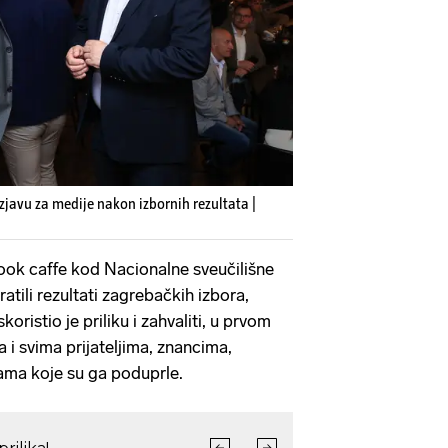
izjavu za medije nakon izbornih rezultata |
 Book caffe kod Nacionalne sveučilišne
atili rezultati zagrebačkih izbora,
koristio je priliku i zahvaliti, u prvom
da i svima prijateljima, znancima,
kama koje su ga poduprle.