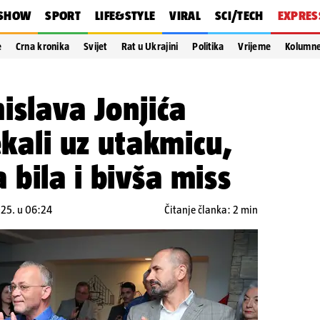
SHOW
SPORT
LIFE&STYLE
VIRAL
SCI/TECH
EXPRES
e
Crna kronika
Svijet
Rat u Ukrajini
Politika
Vrijeme
Kolumn
islava Jonjića
ekali uz utakmicu,
bila i bivša miss
025. u 06:24
Čitanje članka: 2 min