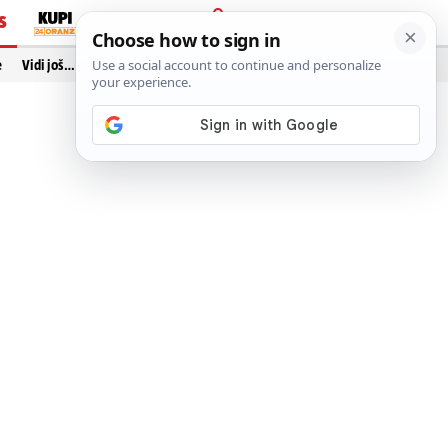
S
PRIJAVA
e
Vidi još…