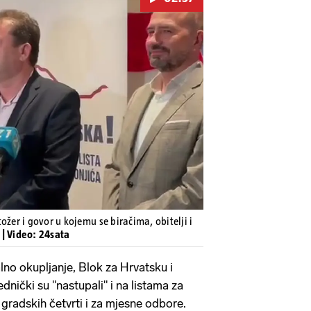
Pokretanje videa...
ožer i govor u kojemu se biračima, obitelji i
i
| Video: 24sata
lno okupljanje, Blok za Hrvatsku i
ednički su "nastupali" i na listama za
 gradskih četvrti i za mjesne odbore.