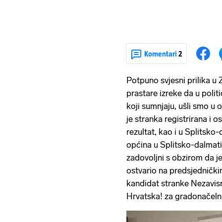
Komentari
2
Potpuno svjesni prilika u 
prastare izreke da u politi
koji sumnjaju, ušli smo u
je stranka registrirana i 
rezultat, kao i u Splitsko-
općina u Splitsko-dalmati
zadovoljni s obzirom da je
ostvario na predsjednički
kandidat stranke Nezavisn
Hrvatska! za gradonačel