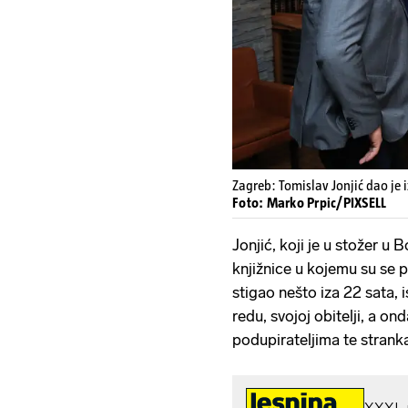
Zagreb: Tomislav Jonjić dao je 
Foto: Marko Prpic/PIXSELL
Jonjić, koji je u stožer u
knjižnice u kojemu su se pr
stigao nešto iza 22 sata, is
redu, svojoj obitelji, a on
podupirateljima te stran