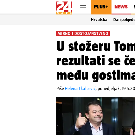
PLUS+
NEWS
Hrvatska
Dan pobjed
MIRNO I DOSTOJANSTVENO
U stožeru Tom
rezultati se č
među gostima 
Piše
Helena Tkalčević
,
ponedjeljak, 19.5.2