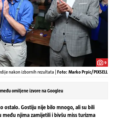
9
edije nakon izbornih rezultata |
Foto: Marko Prpic/PIXSELL
 među omiljene izvore na Googleu
o ostalo. Gostiju nije bilo mnogo, ali su bili
 među njima zamijetili i bivšu miss turizma