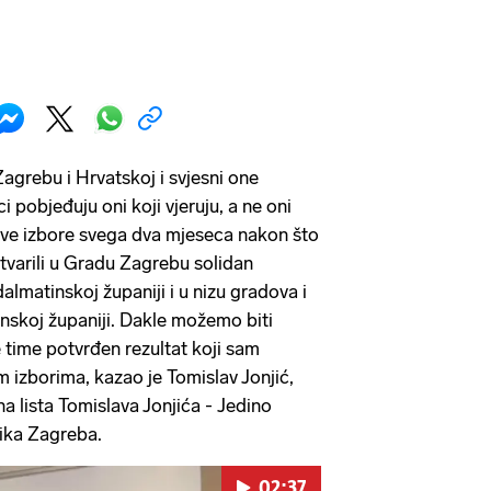
Zagrebu i Hrvatskoj i svjesni one
ci pobjeđuju oni koji vjeruju, a ne oni
 ove izbore svega dva mjeseca nakon što
ostvarili u Gradu Zagrebu solidan
dalmatinskoj županiji i u nizu gradova i
nskoj županiji. Dakle možemo biti
 time potvrđen rezultat koji sam
m izborima, kazao je Tomislav Jonjić,
a lista Tomislava Jonjića - Jedino
nika Zagreba.
02:37