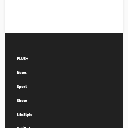
PLUS+
News
Sport
Show
LifeStyle