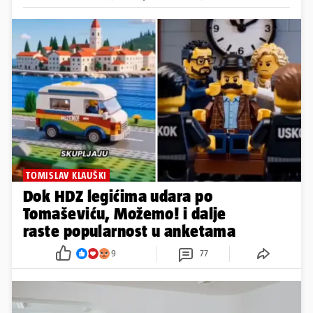
TOMISLAV KLAUŠKI
Dok HDZ legićima udara po
Tomaševiću, Možemo! i dalje
raste popularnost u anketama
9
77