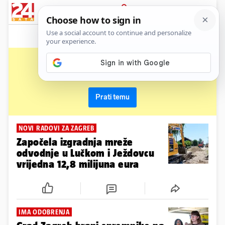
News
Show
Sport
Life&style
Video
Express
PRIJAVA
grad zagreb
Primaj sve nove vijesti o temi i budi u tijeku
Prati temu
NOVI RADOVI ZA ZAGREB
Započela izgradnja mreže
odvodnje u Lučkom i Ježdovcu
vrijedna 12,8 milijuna eura
IMA ODOBRENJA