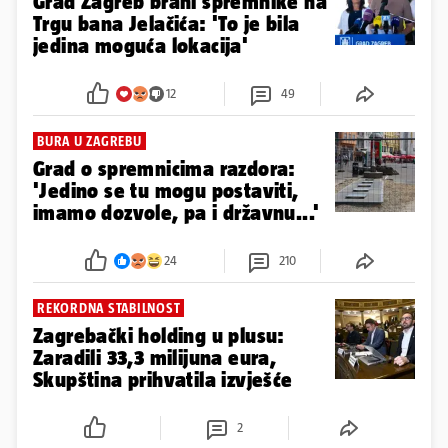
Grad Zagreb brani spremnike na
Trgu bana Jelačića: 'To je bila
jedina moguća lokacija'
12
49
BURA U ZAGREBU
Grad o spremnicima razdora:
'Jedino se tu mogu postaviti,
imamo dozvole, pa i državnu...'
24
210
REKORDNA STABILNOST
Zagrebački holding u plusu:
Zaradili 33,3 milijuna eura,
Skupština prihvatila izvješće
2