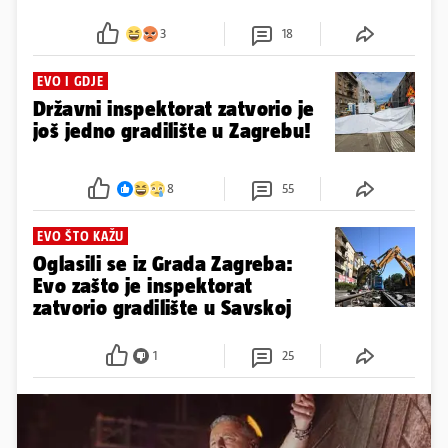
3
18
EVO I GDJE
Državni inspektorat zatvorio je
još jedno gradilište u Zagrebu!
8
55
EVO ŠTO KAŽU
Oglasili se iz Grada Zagreba:
Evo zašto je inspektorat
zatvorio gradilište u Savskoj
1
25