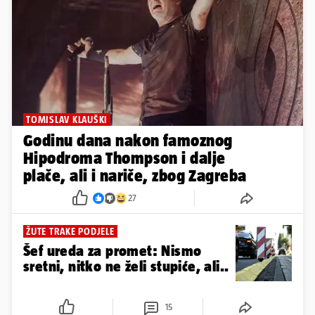
TOMISLAV KLAUŠKI
Godinu dana nakon famoznog
Hipodroma Thompson i dalje
plače, ali i nariče, zbog Zagreba
27
ŽUTE TRAKE PODJELE
Šef ureda za promet: Nismo
sretni, nitko ne želi stupiće, ali..
15