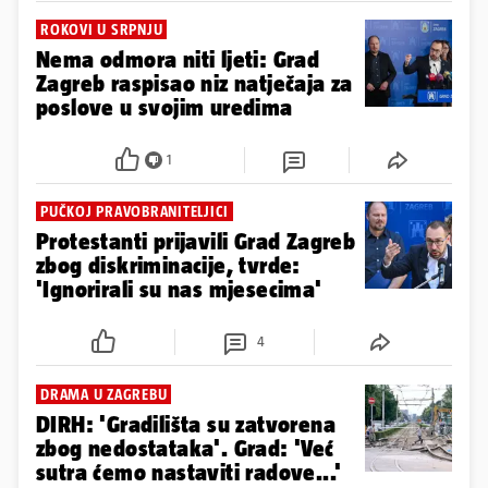
ROKOVI U SRPNJU
Nema odmora niti ljeti: Grad
Zagreb raspisao niz natječaja za
poslove u svojim uredima
1
PUČKOJ PRAVOBRANITELJICI
Protestanti prijavili Grad Zagreb
zbog diskriminacije, tvrde:
'Ignorirali su nas mjesecima'
4
DRAMA U ZAGREBU
DIRH: 'Gradilišta su zatvorena
zbog nedostataka'. Grad: 'Već
sutra ćemo nastaviti radove...'