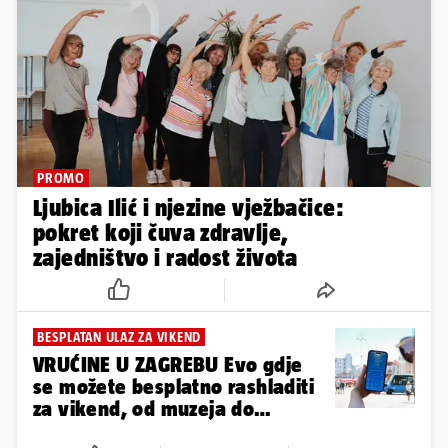
PROMO
Ljubica Ilić i njezine vježbačice:
pokret koji čuva zdravlje,
zajedništvo i radost života
BESPLATAN ULAZ ZA VIKEND
VRUĆINE U ZAGREBU Evo gdje
se možete besplatno rashladiti
za vikend, od muzeja do
knjižnica