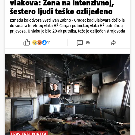
vlakova: Žena na intenzivnoj,
šestero ljudi teško ozlijeđeno
Između kolodvora Sveti Ivan Žabno - Gradec kod Bjelovara došlo je
do sudara teretnog vlaka HŽ Carga i putničkog vlaka HŽ putničkog
prijevoza. U vlaku je bilo 20-ak putnika, teže je ozlijeđen strojovođa
14
96
UŽAS KRAJ POREČA