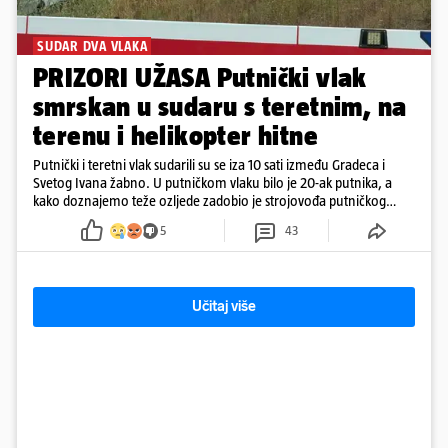
SUDAR DVA VLAKA
PRIZORI UŽASA Putnički vlak
smrskan u sudaru s teretnim, na
terenu i helikopter hitne
Putnički i teretni vlak sudarili su se iza 10 sati između Gradeca i
Svetog Ivana žabno. U putničkom vlaku bilo je 20-ak putnika, a
kako doznajemo teže ozljede zadobio je strojovođa putničkog
vlaka. Zatvoren je promet, a fotoreporteri Prigorskog objavili su
5
43
prve snimke s mjesta sudara
Učitaj više