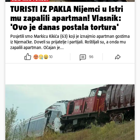
TURISTI IZ PAKLA Nijemci u Istri
mu zapalili apartman! Vlasnik:
'Ovo je danas postala tortura'
Posjetili smo Markicu Kikića (63) koji je iznajmio apartman gostima
iz Njemačke. Doveli su prijatelje i partijali. Roštiljali su, a onda mu
zapalili apartman. Očajan je...
10
96