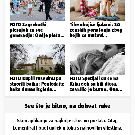
FOTO Zagrebački
Tihe ubojice ljubavi: 30
plesnjak za sve
ženskih ponašanja zbog
generacije: Ovdje plešu
kojih se muževi
baš svi
emocionalno distanciraju
FOTO Kupili ruševinu pa
FOTO Spetljali su se na
stvorili bajku: Pogledajte
Krku dok su bili djeca,
kako danas izgleda
završilo je burno. Ona
dvorac u Zagorju
sad želi 50 milijuna eura
Sve što je bitno, na dohvat ruke
Skini aplikaciju za najbolje iskustvo portala. Čitaj,
komentiraj i budi uvijek u toku s najnovijim vijestima.