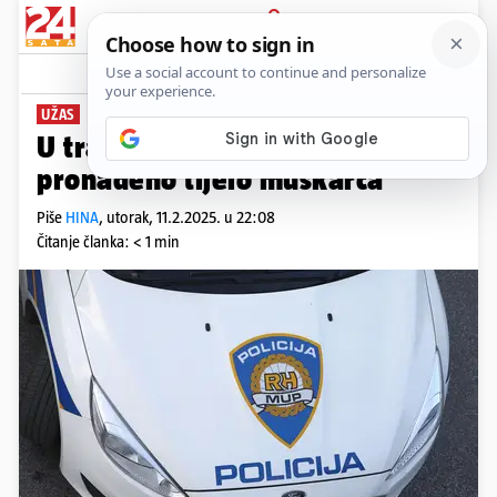
PRIJAVA
News
Komentari
11
UŽAS
U trafostanici u Sesvetama
pronađeno tijelo muškarca
Piše
HINA
,
utorak, 11.2.2025. u 22:08
Čitanje članka: < 1 min