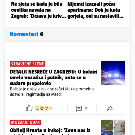
Komentari
4
STRAVIČNE SCENE
DETALJI NESREĆE U ZAGREBU: U bolnici
umrla vozačica i putnik, auto se u
sudaru prepolovio
Policija je objavila da je vozačici istekla prometna
dozvola i registracija na Mazdi
23
91
MOŽDANI UDAR
Obitelj Hrvata u Irskoj: 'Zovu nas iz