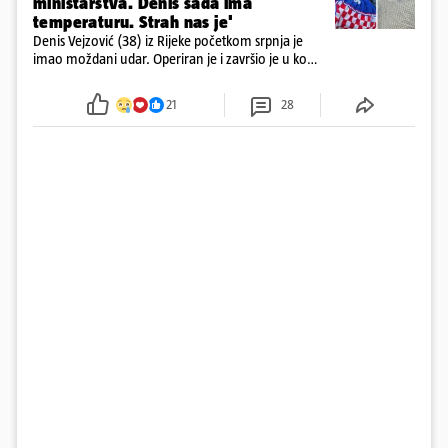
ministarstva. Denis sada ima
temperaturu. Strah nas je'
Denis Vejzović (38) iz Rijeke početkom srpnja je
imao moždani udar. Operiran je i završio je u komi.
Obitelj ga želi prebaciti u Hrvatsku, kažu kako
tamošnji liječnici ne vjeruju u oporavak: 'Imamo
21
28
72 sata'