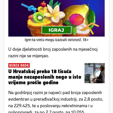
Igre na sreću mogu izazvati ovisnost. 18+
U dvije djelatnosti broj zaposlenih na mjesečnoj
razini nije se mijenjao.
BURZA RADA
U Hrvatskoj preko 18 tisuća
manje nezaposlenih nego u isto
vrijeme prošle godine
Na godišnjoj razini je najveći pad broja zaposlenih
evidentiran u prerađivačkoj industriji, za 2,8 posto,
na 229.425, te u poslovanju nekretninama i u
poljoprivredi, za po 2,7 posto, na 10.055