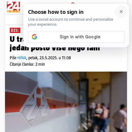
PRIJAVA
News
Komentari
4
DZS:
U travnju 1,7 mil. zaposlenih,
jedan posto više nego lani
Piše
HINA
,
petak, 23.5.2025. u 11:08
Čitanje članka: 2 min