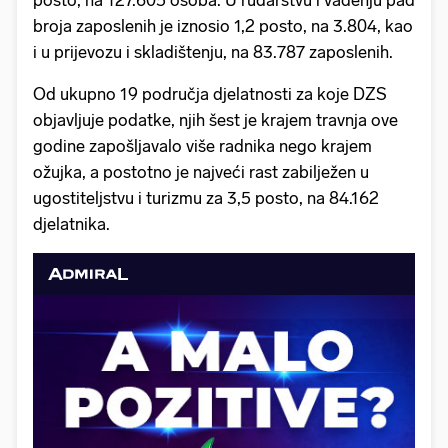
posto, na 127.605 osoba. U rudarstvu i vađenju pad
broja zaposlenih je iznosio 1,2 posto, na 3.804, kao
i u prijevozu i skladištenju, na 83.787 zaposlenih.
Od ukupno 19 područja djelatnosti za koje DZS
objavljuje podatke, njih šest je krajem travnja ove
godine zapošljavalo više radnika nego krajem
ožujka, a postotno je najveći rast zabilježen u
ugostiteljstvu i turizmu za 3,5 posto, na 84.162
djelatnika.