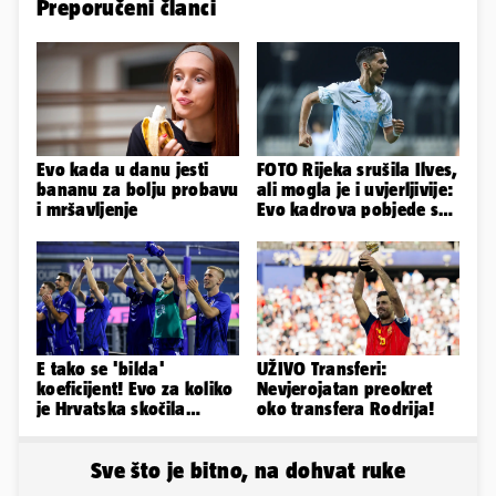
Preporučeni članci
Evo kada u danu jesti
FOTO Rijeka srušila Ilves,
bananu za bolju probavu
ali mogla je i uvjerljivije:
i mršavljenje
Evo kadrova pobjede s
Rujevice
E tako se 'bilda'
UŽIVO Transferi:
koeficijent! Evo za koliko
Nevjerojatan preokret
je Hrvatska skočila
oko transfera Rodrija!
nakon pobjeda naših
klubova
Sve što je bitno, na dohvat ruke