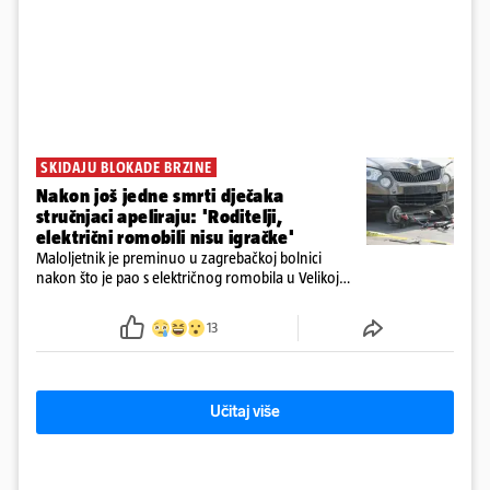
SKIDAJU BLOKADE BRZINE
Nakon još jedne smrti dječaka
stručnjaci apeliraju: 'Roditelji,
električni romobili nisu igračke'
Maloljetnik je preminuo u zagrebačkoj bolnici
nakon što je pao s električnog romobila u Velikoj
Gorici. Liječnici: ‘Ozljede su sve jezivije’
13
Učitaj više