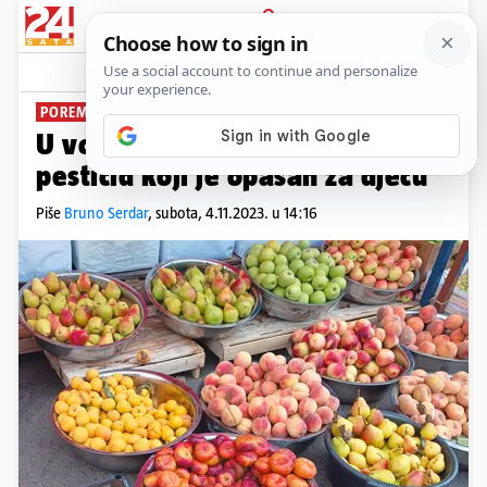
PRIJAVA
News
Komentari
52
POREMEĆAJI U RAZVOJU MOZGA
U voću u Hrvatskoj pronađen
pesticid koji je opasan za djecu
Piše
Bruno Serdar
,
subota, 4.11.2023. u 14:16