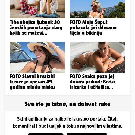
Tihe ubojice ljubavi: 30
FOTO Maja Šuput
ženskih ponašanja zbog
pokazala je isklesano
kojih se muževi
tijelo u bikiniju
emocionalno distanciraju
FOTO Slavni hrvatski
FOTO Svaka poza joj
trener je upecao 49
donosi prihod: Bivša
godina mlađu misicu
frizerka i učiteljica
oblinama je zapalila
Instagram
Sve što je bitno, na dohvat ruke
Skini aplikaciju za najbolje iskustvo portala. Čitaj,
komentiraj i budi uvijek u toku s najnovijim vijestima.