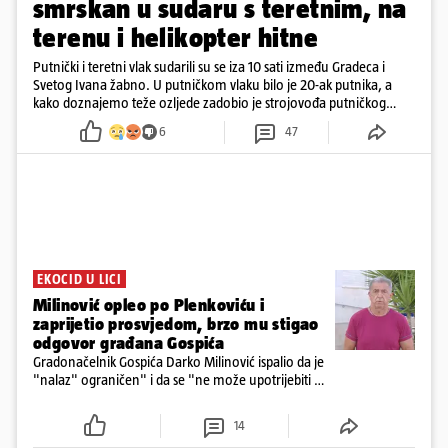
smrskan u sudaru s teretnim, na
terenu i helikopter hitne
Putnički i teretni vlak sudarili su se iza 10 sati između Gradeca i
Svetog Ivana žabno. U putničkom vlaku bilo je 20-ak putnika, a
kako doznajemo teže ozljede zadobio je strojovođa putničkog
vlaka. Zatvoren je promet, a fotoreporteri Prigorskog objavili su
6
47
prve snimke s mjesta sudara
EKOCID U LICI
Milinović opleo po Plenkoviću i
zaprijetio prosvjedom, brzo mu stigao
odgovor građana Gospića
Gradonačelnik Gospića Darko Milinović ispalio da je
"nalaz" ograničen" i da se "ne može upotrijebiti za
sudske sporove". Građani Gospića ga podsjetili da
ga je naručio Uskok i da je dio spisa
14