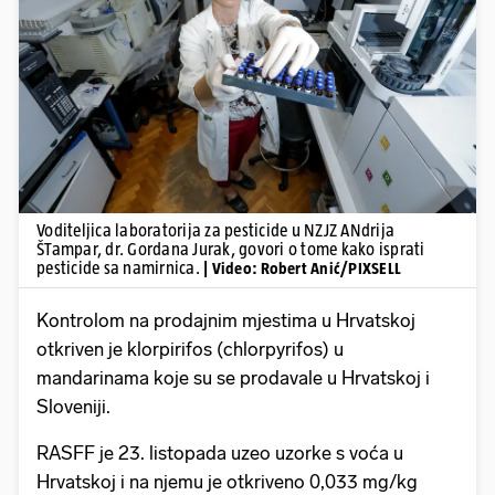
Pokretanje videa...
Voditeljica laboratorija za pesticide u NZJZ ANdrija
ŠTampar, dr. Gordana Jurak, govori o tome kako isprati
pesticide sa namirnica.
| Video: Robert Anić/PIXSELL
Kontrolom na prodajnim mjestima u Hrvatskoj
otkriven je klorpirifos (chlorpyrifos) u
mandarinama koje su se prodavale u Hrvatskoj i
Sloveniji.
RASFF je 23. listopada uzeo uzorke s voća u
Hrvatskoj i na njemu je otkriveno 0,033 mg/kg