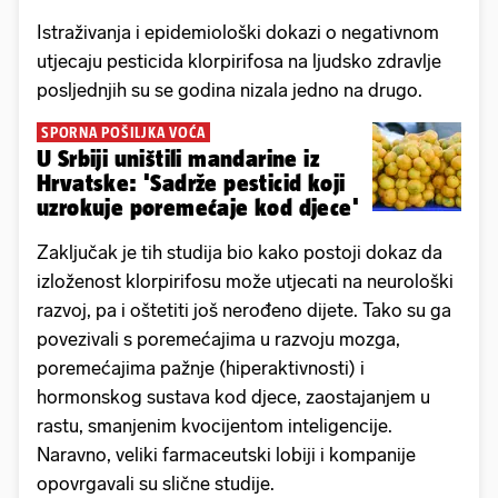
Istraživanja i epidemiološki dokazi o negativnom
utjecaju pesticida klorpirifosa na ljudsko zdravlje
posljednjih su se godina nizala jedno na drugo.
SPORNA POŠILJKA VOĆA
U Srbiji uništili mandarine iz
Hrvatske: 'Sadrže pesticid koji
uzrokuje poremećaje kod djece'
Zaključak je tih studija bio kako postoji dokaz da
izloženost klorpirifosu može utjecati na neurološki
razvoj, pa i oštetiti još nerođeno dijete. Tako su ga
povezivali s poremećajima u razvoju mozga,
poremećajima pažnje (hiperaktivnosti) i
hormonskog sustava kod djece, zaostajanjem u
rastu, smanjenim kvocijentom inteligencije.
Naravno, veliki farmaceutski lobiji i kompanije
opovrgavali su slične studije.