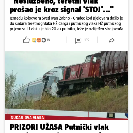
"Neslužbeno, teretni vlak
prošao je kroz signal 'STOJ'..."
Između kolodvora Sveti Ivan Žabno - Gradec kod Bjelovara došlo je
do sudara teretnog vlaka HŽ Carga i putničkog vlaka HŽ putničkog
prijevoza. U vlaku je bilo 20-ak putnika, teže je ozlijeđen strojovođa
18
155
SUDAR DVA VLAKA
PRIZORI UŽASA Putnički vlak