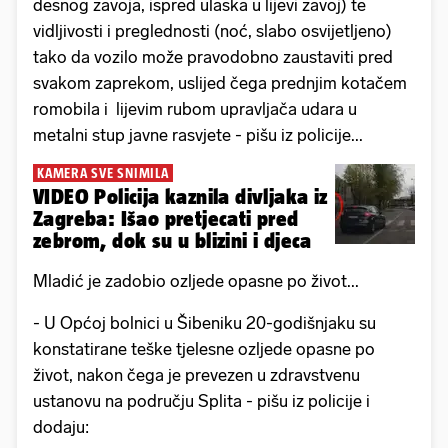
desnog zavoja, ispred ulaska u lijevi zavoj) te
vidljivosti i preglednosti (noć, slabo osvijetljeno)
tako da vozilo može pravodobno zaustaviti pred
svakom zaprekom, uslijed čega prednjim kotačem
romobila i lijevim rubom upravljača udara u
metalni stup javne rasvjete - pišu iz policije...
KAMERA SVE SNIMILA
VIDEO Policija kaznila divljaka iz
Zagreba: Išao pretjecati pred
zebrom, dok su u blizini i djeca
Mladić je zadobio ozljede opasne po život...
- U Općoj bolnici u Šibeniku 20-godišnjaku su
konstatirane teške tjelesne ozljede opasne po
život, nakon čega je prevezen u zdravstvenu
ustanovu na području Splita - pišu iz policije i
dodaju: