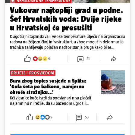
NEMILOSRDNE TEMPERATURE
Vukovar najtopliji grad u podne.
Šef Hrvatskih voda: Dvije rijeke
u Hrvatskoj će presušiti
Dugotrajni toplinski val i visoke temperature utječu na organizaciju
radova na željezničkoj infrastrukturi, a zbog mogućih deformacija
tračnica zahtijevaju pojačan nadzor stanja pruga kako bi se
očuvala sigurnost željezničkog prometa
4
21
PRIJETE I PROSVJEDOM
Bura zbog toples susjede u Splitu:
'Gola šeta po balkonu, namjerno
okreće stražnjicu...'
Kći vlasnice kuće tvrdi da podstanari nisu plaćali
najamninu ni režije, da su bazenom ugrozili
balkon te da su noću stvarali veliku buku.
9
53