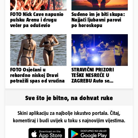
FOTO Nick Cave napunio
Suđeno im je biti skupa:
pulsku Arenu i drugu
Najjači ljubavni parovi
večer pa oduševio
po horoskopu
FOTO Osječani u
STRAVIČNI PRIZORI
rekordno niskoj Dravi
TEŠKE NESREĆE U
potražili spas od vrućina
ZAGREBU Auto se
prepolovio, čovjek
poginuo
Sve što je bitno, na dohvat ruke
Skini aplikaciju za najbolje iskustvo portala. Čitaj,
komentiraj i budi uvijek u toku s najnovijim vijestima.