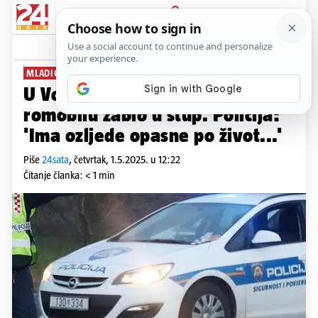
PRIJAVA
News
Komentari
11
MLADIĆ (20) TEŠKO STRADAO
U Vodicama se na električnom
romobilu zabio u stup. Policija:
'Ima ozljede opasne po život...'
Piše
24sata
,
četvrtak, 1.5.2025. u 12:22
Čitanje članka: < 1 min