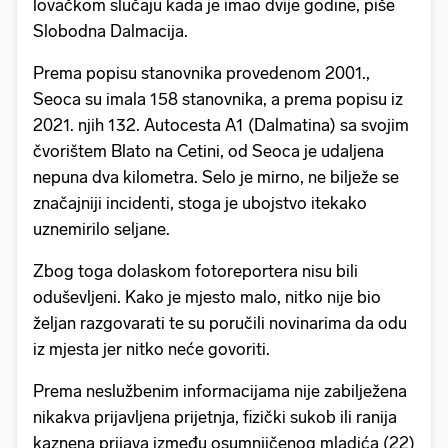
lovačkom slučaju kada je imao dvije godine, piše
Slobodna Dalmacija.
Prema popisu stanovnika provedenom 2001.,
Seoca su imala 158 stanovnika, a prema popisu iz
2021. njih 132. Autocesta A1 (Dalmatina) sa svojim
čvorištem Blato na Cetini, od Seoca je udaljena
nepuna dva kilometra. Selo je mirno, ne bilježe se
značajniji incidenti, stoga je ubojstvo itekako
uznemirilo seljane.
Zbog toga dolaskom fotoreportera nisu bili
oduševljeni. Kako je mjesto malo, nitko nije bio
željan razgovarati te su poručili novinarima da odu
iz mjesta jer nitko neće govoriti.
Prema neslužbenim informacijama nije zabilježena
nikakva prijavljena prijetnja, fizički sukob ili ranija
kaznena prijava između osumnjičenog mladića (22)