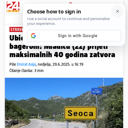
PRIJAVA
News
Komentari
31
STRAVIČNO UBOJSTVO
Ubio očuha pa ga htio zakopati
bagerom: Mladiću (22) prijeti
maksimalnih 40 godina zatvora
Piše
Emirat Asipi
,
nedjelja, 29.6.2025. u 16:19
Čitanje članka: 3 min