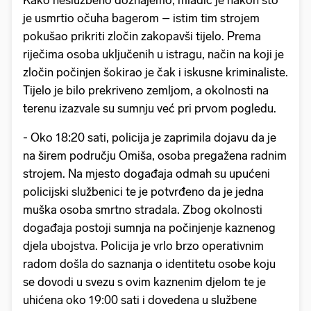
Kako neslužbeno doznajemo, mladić je nakon što
je usmrtio očuha bagerom – istim tim strojem
pokušao prikriti zločin zakopavši tijelo. Prema
riječima osoba uključenih u istragu, način na koji je
zločin počinjen šokirao je čak i iskusne kriminaliste.
Tijelo je bilo prekriveno zemljom, a okolnosti na
terenu izazvale su sumnju već pri prvom pogledu.
- Oko 18:20 sati, policija je zaprimila dojavu da je
na širem području Omiša, osoba pregažena radnim
strojem. Na mjesto događaja odmah su upućeni
policijski službenici te je potvrđeno da je jedna
muška osoba smrtno stradala. Zbog okolnosti
događaja postoji sumnja na počinjenje kaznenog
djela ubojstva. Policija je vrlo brzo operativnim
radom došla do saznanja o identitetu osobe koju
se dovodi u svezu s ovim kaznenim djelom te je
uhićena oko 19:00 sati i dovedena u službene