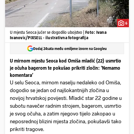
6
U mjestu Seoca jučer se dogodilo ubojstvo |
Foto: Ivana
Ivanovic/PIXSELL - ilustrativna fotografija
Dodaj 24sata među omiljene izvore na Googleu
U mirnom mjestu Seoca kod Omiša mladić (22) usmrtio
je očuha bagerom te pokušao prikriti zločin: ‘Nemamo
komentara’
U selu Seoca, mirnom naselju nedaleko od Omiša,
dogodio se jedan od najšokantnijih zločina u
novijoj hrvatskoj povijesti. Mladić star 22 godine u
subotu navečer radnim strojem, bagerom, usmrtio
je svog očuha, a zatim njegovo tijelo zakopao u
neposrednoj blizini mjesta zločina, pokušavši tako
prikriti tragove.