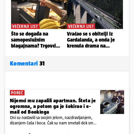
Komentari
31
POREČ
Nijemci mu zapalili apartman. Šteta je
ogromna, a potom ga je šokirao i e-
mail od Bookinga
Oni su nastavili sa svojim jelom, nazdravljanjem,
dizanjem čaša i boca. Čak su nam smetali dok smo
u panici kupili crijeva kako bismo pokušali ugasiti
požar, rekao je vlasnik