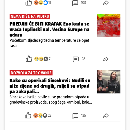
11
103
NEMA KIŠE NA VIDIKU
PREDAH ĆE BITI KRATAK Evo kada se
vraća toplinski val. Većina Europe na
udaru
Početkom sljedećeg tjedna temperature će opet
rasti
7
28
DOZVOLA ZA TROVANJE
Kako su operirali Šincekovi: Nudili su
niže cijene od drugih, mljeli su otpad
pa zakapali...
Šincekove tvrtke bavile su se preradom otpada u
građevinske proizvode, zbog čega kamioni, bale
plastike i samljeveni materijal dugo nisu izazivali
sumnju
22
135