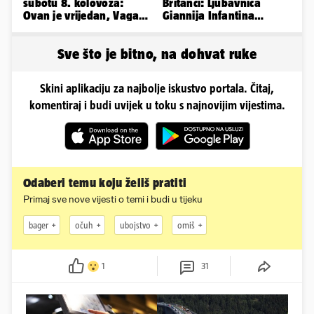
subotu 8. kolovoza:
Britanci: Ljubavnica
Ovan je vrijedan, Vaga
Giannija Infantina
uživa u izlascima...
isplaćena je novcem
Uefe!?
Sve što je bitno, na dohvat ruke
Skini aplikaciju za najbolje iskustvo portala. Čitaj,
komentiraj i budi uvijek u toku s najnovijim vijestima.
Odaberi temu koju želiš pratiti
Primaj sve nove vijesti o temi i budi u tijeku
bager
očuh
ubojstvo
omiš
1
31