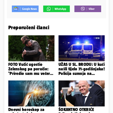
Preporučeni članci
FOTO Vučić ugostio
UŽAS U SL. BRODU: U kući
Zelenskog pa poručio:
našli tijelo 71-godišnjaka!
'Priredio sam mu večeru
Policija sumnja na
i poželio dobrodošlicu'
nasilnu smrt
Dnevni horoskop za
ŠOKANTNO OTKRIĆE