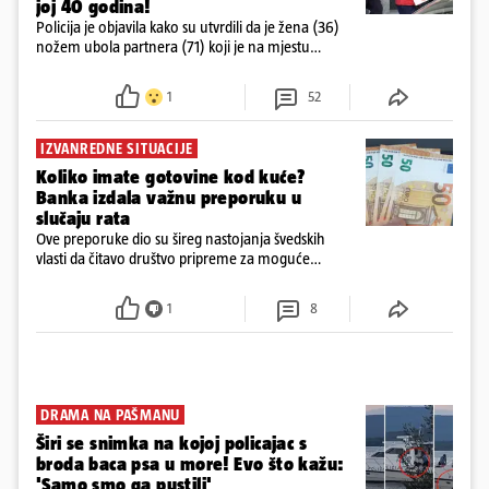
joj 40 godina!
Policija je objavila kako su utvrdili da je žena (36)
nožem ubola partnera (71) koji je na mjestu
preminuo. Imala je 2,03 promila. U nedjelju su je
ispitali i poslali u istražni zatvor
1
52
IZVANREDNE SITUACIJE
Koliko imate gotovine kod kuće?
Banka izdala važnu preporuku u
slučaju rata
Ove preporuke dio su šireg nastojanja švedskih
vlasti da čitavo društvo pripreme za moguće
posljedice vojnih ili kibernetičkih napada
1
8
DRAMA NA PAŠMANU
Širi se snimka na kojoj policajac s
broda baca psa u more! Evo što kažu:
'Samo smo ga pustili'