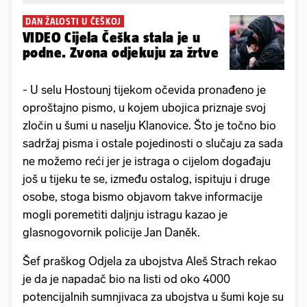
DAN ŽALOSTI U ČEŠKOJ
VIDEO Cijela Češka stala je u
podne. Zvona odjekuju za žrtve
- U selu Hostounj tijekom očevida pronađeno je
oproštajno pismo, u kojem ubojica priznaje svoj
zločin u šumi u naselju Klanovice. Što je točno bio
sadržaj pisma i ostale pojedinosti o slučaju za sada
ne možemo reći jer je istraga o cijelom događaju
još u tijeku te se, između ostalog, ispituju i druge
osobe, stoga bismo objavom takve informacije
mogli poremetiti daljnju istragu kazao je
glasnogovornik policije Jan Daněk.
Šef praškog Odjela za ubojstva Aleš Strach rekao
je da je napadač bio na listi od oko 4000
potencijalnih sumnjivaca za ubojstva u šumi koje su