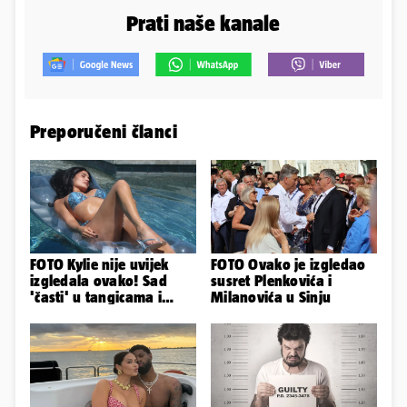
Prati naše kanale
Preporučeni članci
FOTO Kylie nije uvijek
FOTO Ovako je izgledao
izgledala ovako! Sad
susret Plenkovića i
'časti' u tangicama i
Milanovića u Sinju
bikiniju, ali išla je 'pod
nož'...