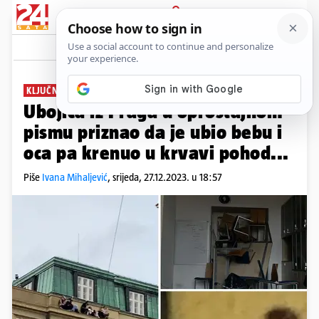
PRIJAVA
News
Komentari
1
KLJUČNI DOKAZ
Ubojica iz Praga u oproštajnom
pismu priznao da je ubio bebu i
oca pa krenuo u krvavi pohod...
Piše
Ivana Mihaljević
,
srijeda, 27.12.2023. u 18:57