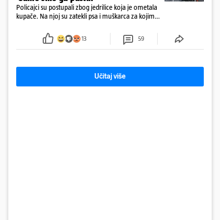
Policajci su postupali zbog jedrilice koja je ometala
kupače. Na njoj su zatekli psa i muškarca za kojim
se od ranije trage. Muškarac je pružao otpor te su
ga uhitili, a psa je preuzeo komunalni redar
13
59
Učitaj više