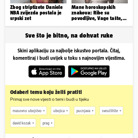
Zbog striptizete Daniele
Mane horoskopskih
NBA zvijezda postala je
znakova: Ribe su
srpski zet
povodljive, Vage tašte,
Jarci komplicirani, Lav
sebičan...
Sve što je bitno, na dohvat ruke
Skini aplikaciju za najbolje iskustvo portala. Čitaj,
komentiraj i budi uvijek u toku s najnovijim vijestima.
Odaberi temu koju želiš pratiti
Primaj sve nove vijesti o temi i budi u tijeku
masovno ubojstvo
ubojica
pucnjava
sveučilište
david kozak
prag