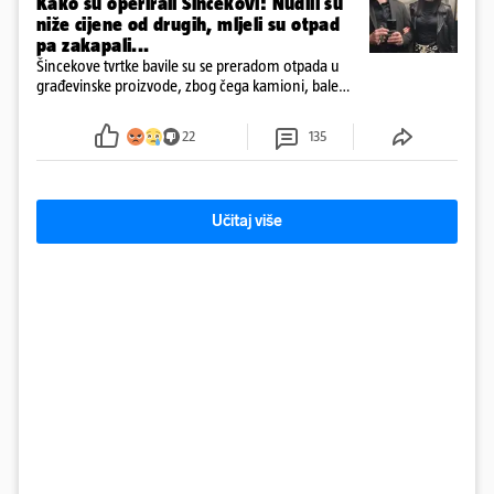
Kako su operirali Šincekovi: Nudili su
niže cijene od drugih, mljeli su otpad
pa zakapali...
Šincekove tvrtke bavile su se preradom otpada u
građevinske proizvode, zbog čega kamioni, bale
plastike i samljeveni materijal dugo nisu izazivali
sumnju
22
135
Učitaj više