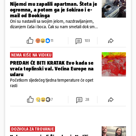
Nijemci mu zapalili apartman. Šteta je
ogromna, a potom ga je šokirao i e-
mail od Bookinga
Oni su nastavili sa svojim jelom, nazdravljanjem,
dizanjem čaša i boca. Čak su nam smetali dok smo
u panici kupili crijeva kako bismo pokušali ugasiti
požar, rekao je vlasnik
11
103
NEMA KIŠE NA VIDIKU
PREDAH ĆE BITI KRATAK Evo kada se
vraća toplinski val. Većina Europe na
udaru
Početkom sljedećeg tjedna temperature će opet
rasti
7
28
DOZVOLA ZA TROVANJE