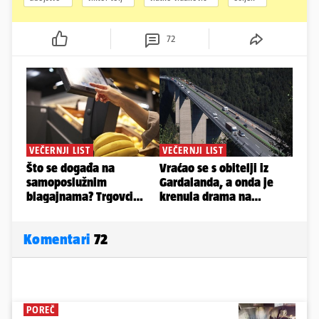
72
Komentari
72
POREČ