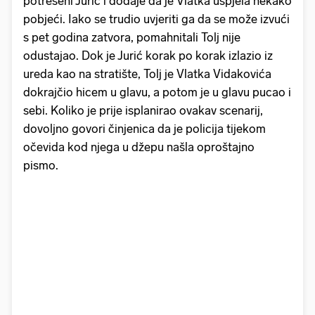
potreseni Jurić i dodaje da je Vlatka uspjela nekako
pobjeći. Iako se trudio uvjeriti ga da se može izvući
s pet godina zatvora, pomahnitali Tolj nije
odustajao. Dok je Jurić korak po korak izlazio iz
ureda kao na stratište, Tolj je Vlatka Vidakovića
dokrajčio hicem u glavu, a potom je u glavu pucao i
sebi. Koliko je prije isplanirao ovakav scenarij,
dovoljno govori činjenica da je policija tijekom
očevida kod njega u džepu našla oproštajno
pismo.