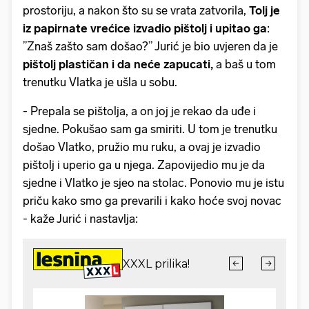
prostoriju, a nakon što su se vrata zatvorila,
Tolj je
iz papirnate vrećice izvadio pištolj i upitao ga
:
”Znaš zašto sam došao?” Jurić je bio uvjeren da je
pištolj plastičan i da neće zapucati,
a baš u tom
trenutku Vlatka je ušla u sobu.
- Prepala se pištolja, a on joj je rekao da uđe i
sjedne. Pokušao sam ga smiriti. U tom je trenutku
došao Vlatko, pružio mu ruku, a ovaj je izvadio
pištolj i uperio ga u njega. Zapovijedio mu je da
sjedne i Vlatko je sjeo na stolac. Ponovio mu je istu
priču kako smo ga prevarili i kako hoće svoj novac
- kaže Jurić i nastavlja: