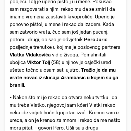
pobjeći. Tolj je uperio pištolj i u mene.
Pokušao
sam razgovarati s njim, rekao mu da se smiri i da
imamo vremena zaustaviti krvoproliće. Uperio je
ponovno pištolj u mene i rekao da izađem. Kada
sam zatvorio vrata, čuo sam još jedan pucanj,
potom i drugi, opisao je odvjetnik
Pero Jurić
posljednje trenutke u kojima je poslovnog partnera
Vlatka Vidakovića
vidio živoga. Pomahnitali
ubojica
Viktor Tolj
(58) u njihov je osječki ured
ušetao točno u osam sati ujutro.
Tražio je da mu
vrate novac iz slučaja Arambašić u kojem su ga
branili.
- Nakon što mi je rekao da otvara neku tvrtku i da
mu treba Vlatko, njegovoj sam kćeri Vlatki rekao
neka ide vidjeti hoće li joj otac izaći. Krenuo sam iz
ureda, a on je krenuo za mnom i rekao da me nešto
mora pitati - govori Pero. Ušli su u drugu