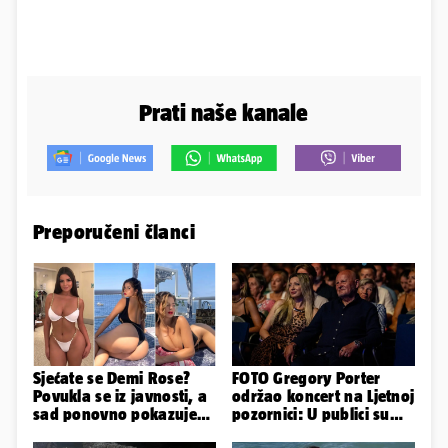
Prati naše kanale
Preporučeni članci
Sjećate se Demi Rose?
FOTO Gregory Porter
Povukla se iz javnosti, a
održao koncert na Ljetnoj
sad ponovno pokazuje
pozornici: U publici su
obline. Ovako izgleda
bili Mateša i Blanka