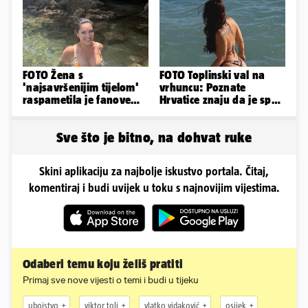
FOTO Žena s
FOTO Toplinski val na
'najsavršenijim tijelom'
vrhuncu: Poznate
raspametila je fanove
Hrvatice znaju da je spas
zaigranim fotkama iz
u minijaturnom bikiniju
plićaka
Sve što je bitno, na dohvat ruke
Skini aplikaciju za najbolje iskustvo portala. Čitaj,
komentiraj i budi uvijek u toku s najnovijim vijestima.
Odaberi temu koju želiš pratiti
Primaj sve nove vijesti o temi i budi u tijeku
ubojstvo
viktor tolj
vlatko vidaković
osijek