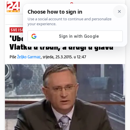
PRIJAVA
News
Komentari
72
SVE ISPLANIRAO
'Ubojica je prvi metak ispalio
Vlatku u trbuh, a drugi u glavu'
Piše
Željko Garmaz
,
srijeda, 25.3.2015. u 12:47