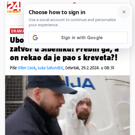
PRIJAVA
News
Komentari
69
DRAMA U SPLITU
Ubojicu mladog Luke sele u
zatvor u Šibeniku! Prebili ga, a
on rekao da je pao s kreveta?!
Piše
Vilim Cvok
,
Luka Safundžić
,
četvrtak, 29.2.2024. u 08:31