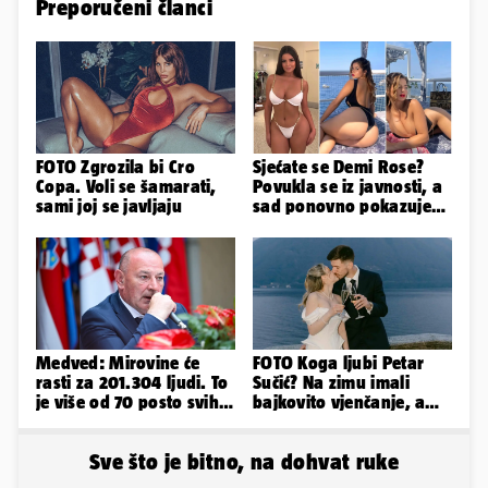
Preporučeni članci
FOTO Zgrozila bi Cro
Sjećate se Demi Rose?
Copa. Voli se šamarati,
Povukla se iz javnosti, a
sami joj se javljaju
sad ponovno pokazuje
obline. Ovako izgleda
Medved: Mirovine će
FOTO Koga ljubi Petar
rasti za 201.304 ljudi. To
Sučić? Na zimu imali
je više od 70 posto svih
bajkovito vjenčanje, a
branitelja
sada je na svijet stigao -
sin!
Sve što je bitno, na dohvat ruke