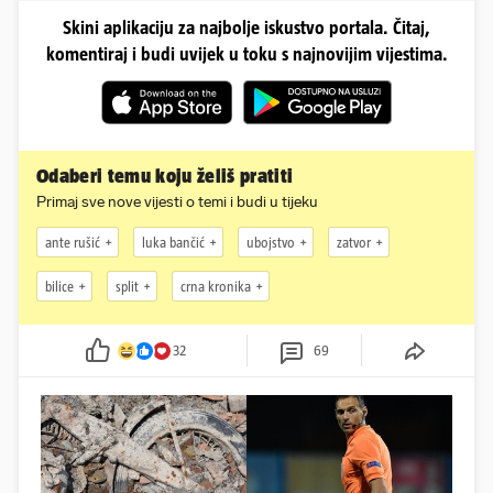
Skini aplikaciju za najbolje iskustvo portala. Čitaj,
komentiraj i budi uvijek u toku s najnovijim vijestima.
Odaberi temu koju želiš pratiti
Primaj sve nove vijesti o temi i budi u tijeku
ante rušić
luka bančić
ubojstvo
zatvor
bilice
split
crna kronika
32
69