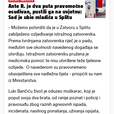
DOSJE UBOJICE
Ante R. je dva puta pravomoćno
osuđivan, pustili ga na uvjetnu:
Sad je ubio mladića u Splitu
- Možemo potvrditi da je u Zatvoru u Splitu
zabilježeno ozljeđivanje istražnog zatvorenika.
Prema tvrdnjama zatvorenika riječ je o padu,
međutim sve okolnosti navedenog događaja se
utvrđuju. Istražnom zatvoreniku pružena je
medicinska pomoć te nisu utvrđene teže tjelesne
ozlijede. O navedenom su pravovremeno
obaviještena sva nadležna tijela - priopćili su nam
iz Ministarstva.
Luki Bančiću život je oduzeo muškarac, koji je
poput svoja dva brata, od ranije poznat i policiji i
pravosuđu zbog raznih agresivnih ispada,
incidenata, nasilnog ponašanja, uživanja opijata,