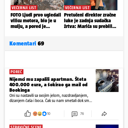
Komentari
69
POREČ
Nijemci mu zapalili apartman. Šteta
400.000 eura, a šokirao ga mail od
Bookinga
Oni su nastavili sa svojim jelom, nazdravljanjem,
dizanjem čaša i boca. Čak su nam smetali dok smo
u panici kupili crijeva kako bismo pokušali ugasiti
požar, rekao je vlasnik
10
76
STRAVIČNE SCENE