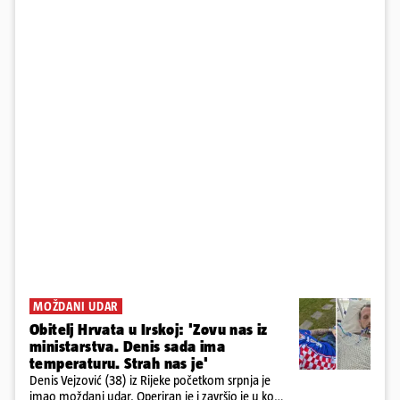
MOŽDANI UDAR
Obitelj Hrvata u Irskoj: 'Zovu nas iz
ministarstva. Denis sada ima
temperaturu. Strah nas je'
Denis Vejzović (38) iz Rijeke početkom srpnja je
imao moždani udar. Operiran je i završio je u komi.