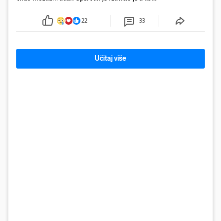
Obitelj ga želi prebaciti u Hrvatsku, kažu kako
tamošnji liječnici ne vjeruju u oporavak: 'Imamo
22
33
72 sata'
Učitaj više