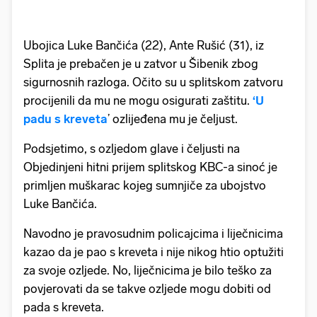
Ubojica Luke Bančića (22), Ante Rušić (31), iz
Splita je prebačen je u zatvor u Šibenik zbog
sigurnosnih razloga. Očito su u splitskom zatvoru
procijenili da mu ne mogu osigurati zaštitu.
‘U
padu s kreveta
’ ozlijeđena mu je čeljust.
Podsjetimo, s ozljedom glave i čeljusti na
Objedinjeni hitni prijem splitskog KBC-a sinoć je
primljen muškarac kojeg sumnjiče za ubojstvo
Luke Bančića.
Navodno je pravosudnim policajcima i liječnicima
kazao da je pao s kreveta i nije nikog htio optužiti
za svoje ozljede. No, liječnicima je bilo teško za
povjerovati da se takve ozljede mogu dobiti od
pada s kreveta.