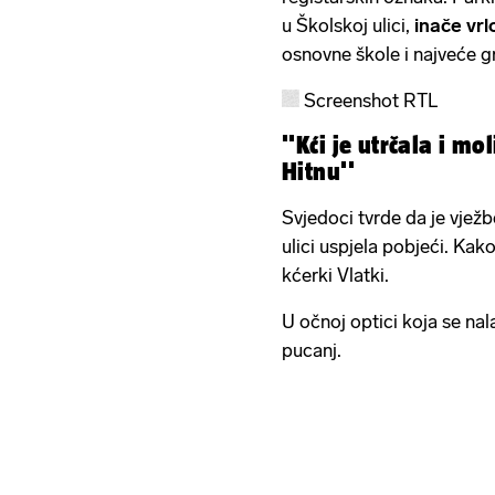
u Školskoj ulici,
inače vr
osnovne škole i najveće g
Screenshot RTL
''Kći je utrčala i mo
Hitnu''
Svjedoci tvrde da je vjež
ulici uspjela pobjeći. Kak
kćerki Vlatki.
U očnoj optici koja se nal
pucanj.