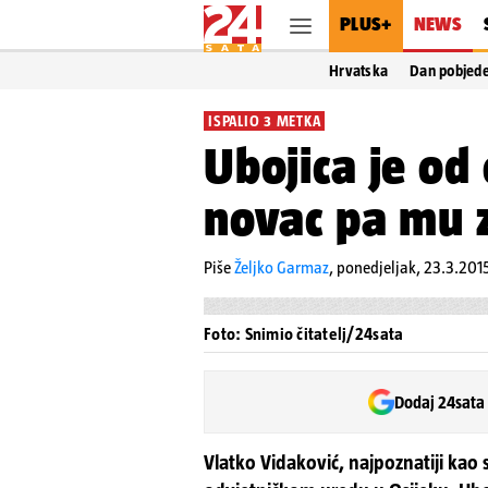
PLUS+
NEWS
Hrvatska
Dan pobjed
ISPALIO 3 METKA
Ubojica je od
novac pa mu 
Piše
Željko Garmaz
,
ponedjeljak, 23.3.2015
Foto: Snimio čitatelj/24sata
Dodaj 24sata
Vlatko Vidaković, najpoznatiji kao 