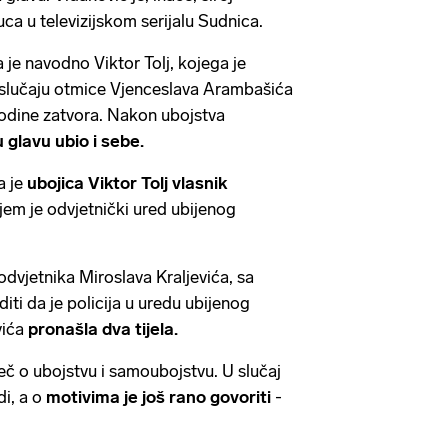
uca u televizijskom serijalu Sudnica.
 je navodno Viktor Tolj, kojega je
u slučaju otmice Vjenceslava Arambašića
i godine zatvora. Nakon ubojstva
u glavu ubio i sebe.
a je
ubojica Viktor Tolj vlasnik
jem je odvjetnički ured ubijenog
dvjetnika Miroslava Kraljevića, sa
ti da je policija u uredu ubijenog
vića
pronašla dva tijela.
iječ o ubojstvu i samoubojstvu. U slučaj
di, a o
motivima je još rano govoriti
-