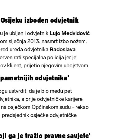
u Osijeku izboden odvjetnik
u je ubijen i odvjetnik
Lujo Medvidović
kom siječnja 2013. nasmrt izbo nožem.
pred ureda odvjetnika
Radoslava
ervenirati specijalna policija jer je
v klijent, prijetio njegovim ubojstvom.
jpametnijih odvjetnika'
gu ustvrditi da je bio među pet
vjetnika, a prije odvjetničke karijere
ac na osječkom Općinskom sudu - rekao
, predsjednik osječke odvjetničke
oji ga je tražio pravne savjete'