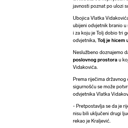
javnosti poznat po ulozi s
Ubojica Vlatka Vidakovića
ubijeni odvjetnik branio 
i za koju je Tolj dobio tr
odvjetnika,
Tolj je hicem 
Neslužbeno doznajemo d
poslovnog prostora
u ko
Vidakovića.
Prema riječima državnog o
sigurnošću se može potvrdi
odvjetnika Vlatka Vidako
- Pretpostavlja se da je r
nisu bili uključeni drugi lju
rekao je Kraljević.