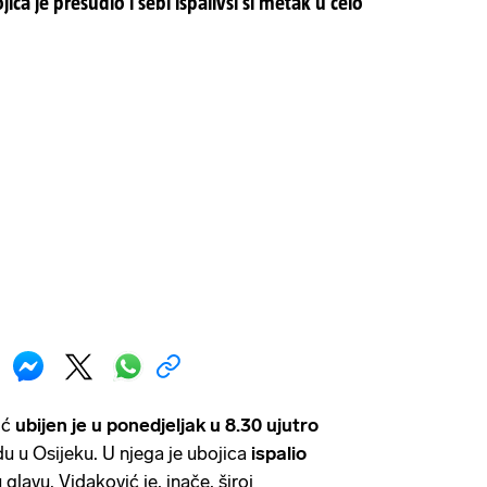
ca je presudio i sebi ispalivši si metak u čelo
ić
ubijen je u ponedjeljak u 8.30 ujutro
 u Osijeku. U njega je ubojica
ispalio
 glavu. Vidaković je, inače, široj