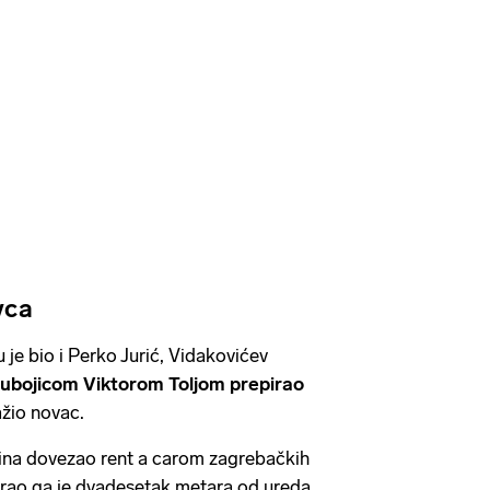
vca
 je bio i Perko Jurić, Vidakovićev
s ubojicom Viktorom Toljom prepirao
ažio novac.
čina dovezao rent a carom zagrebačkih
irao ga je dvadesetak metara od ureda,