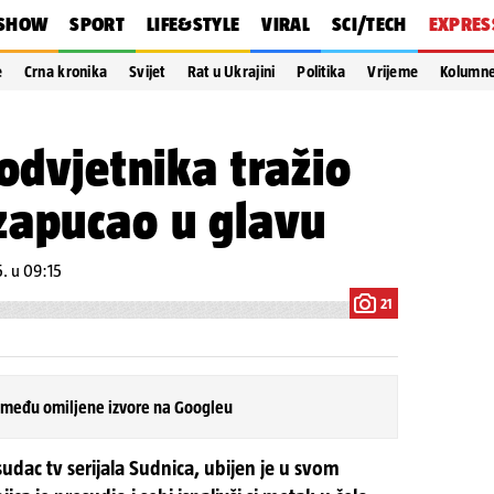
SHOW
SPORT
LIFE&STYLE
VIRAL
SCI/TECH
EXPRES
e
Crna kronika
Svijet
Rat u Ukrajini
Politika
Vrijeme
Kolumn
 odvjetnika tražio
zapucao u glavu
. u 09:15
21
 među omiljene izvore na Googleu
sudac tv serijala Sudnica, ubijen je u svom