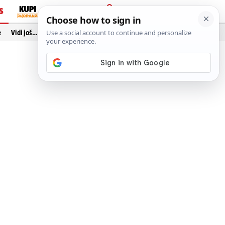
S
PRIJAVA
e
Vidi još…