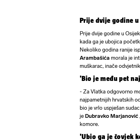
Prije dvije godine 
Prije dvije godine u Osijek
kada ga je ubojica počet
Nekoliko godina ranije is
Arambašića
morala je int
muškarac, inače odvjetniko
'Bio je među pet na
- Za Vlatka odgovorno mo
najpametnijih hrvatskih od
bio je vrlo uspješan sud
je
Dubravko Marjanović
komore.
'Ubio ga je čovjek k