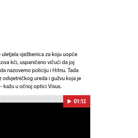
uletjela vježbenica za koju uopće
kova kći, uspaničeno vičući da joj
 da nazovemo policiju i Hitnu. Tada
z odvjetničkog ureda i gužvu koja je
- kažu u očnoj optici Visus.
01:12