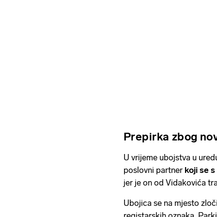
Prepirka zbog no
U vrijeme ubojstva u uredu
poslovni partner
koji se 
jer je on od Vidakovića tr
Ubojica se na mjesto zlo
registarskih oznaka. Park