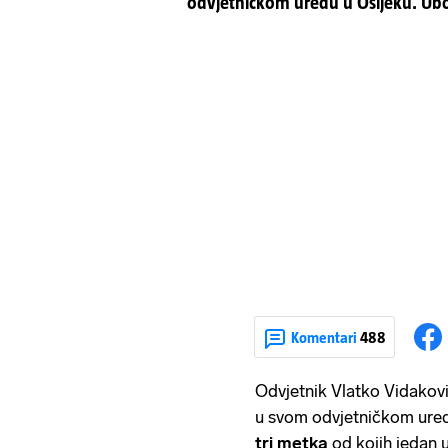
odvjetničkom uredu u Osijeku. Uboji
Komentari
488
Odvjetnik Vlatko Vidakov
u svom odvjetničkom uredu
tri metka
od kojih jedan u