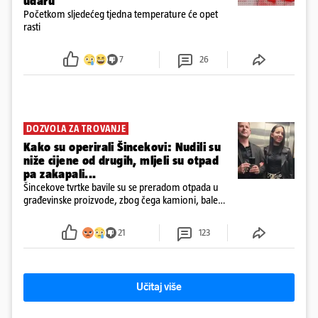
udaru
Početkom sljedećeg tjedna temperature će opet
rasti
7
26
DOZVOLA ZA TROVANJE
Kako su operirali Šincekovi: Nudili su
niže cijene od drugih, mljeli su otpad
pa zakapali...
Šincekove tvrtke bavile su se preradom otpada u
građevinske proizvode, zbog čega kamioni, bale
plastike i samljeveni materijal dugo nisu izazivali
sumnju
21
123
Učitaj više