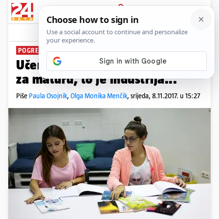
PRIJAVA
News
Komentari
5
POGREŠAN PRISTUP
Učenicima ne trebaju pripreme
za maturu, to je industrija...
Piše
Paula Osojnik
,
Olga Monika Menčik
,
srijeda, 8.11.2017. u 15:27