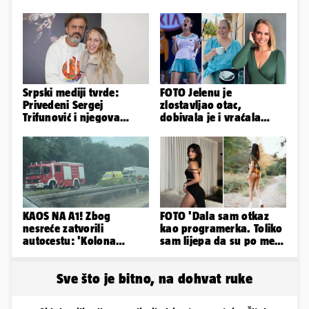
Srpski mediji tvrde:
FOTO Jelenu je
Privedeni Sergej
zlostavljao otac,
Trifunović i njegova
dobivala je i vraćala
supruga, izazvali su
kilograme: 'Brutalno me
incident
tukao šakama'
KAOS NA A1! Zbog
FOTO 'Dala sam otkaz
nesreće zatvorili
kao programerka. Toliko
autocestu: 'Kolona
sam lijepa da su po meni
prema Zagrebu je oko 9
napravili lutku'
km...'
Sve što je bitno, na dohvat ruke