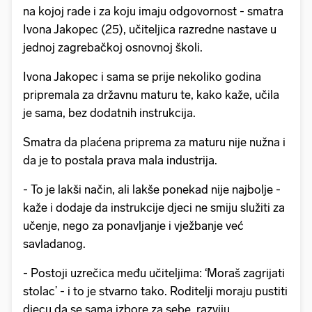
na kojoj rade i za koju imaju odgovornost - smatra
Ivona Jakopec (25), učiteljica razredne nastave u
jednoj zagrebačkoj osnovnoj školi.
Ivona Jakopec i sama se prije nekoliko godina
pripremala za državnu maturu te, kako kaže, učila
je sama, bez dodatnih instrukcija.
Smatra da plaćena priprema za maturu nije nužna i
da je to postala prava mala industrija.
- To je lakši način, ali lakše ponekad nije najbolje -
kaže i dodaje da instrukcije djeci ne smiju služiti za
učenje, nego za ponavljanje i vježbanje već
savladanog.
- Postoji uzrečica među učiteljima: ‘Moraš zagrijati
stolac’ - i to je stvarno tako. Roditelji moraju pustiti
djecu da se sama izbore za sebe, razviju