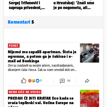
Komentari
5
POREČ
Nijemci mu zapalili apartman. Šteta je
ogromna, a potom ga je šokirao i e-
mail od Bookinga
Oni su nastavili sa svojim jelom, nazdravljanjem,
dizanjem čaša i boca. Čak su nam smetali dok smo
u panici kupili crijeva kako bismo pokušali ugasiti
požar, rekao je vlasnik
11
96
NEMA KIŠE NA VIDIKU
PREDAH ĆE BITI KRATAK Evo kada se
vraća toplinski val. Većina Europe na