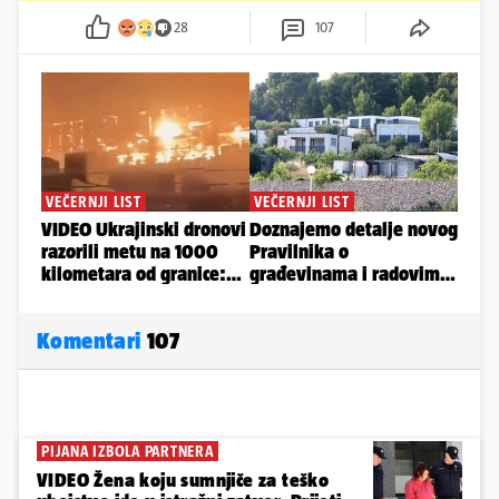
28
107
Komentari
107
PIJANA IZBOLA PARTNERA
VIDEO Žena koju sumnjiče za teško