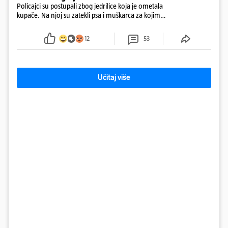
Policajci su postupali zbog jedrilice koja je ometala
kupače. Na njoj su zatekli psa i muškarca za kojim
se od ranije trage. Muškarac je pružao otpor te su
ga uhitili, a psa je preuzeo komunalni redar
12
53
Učitaj više