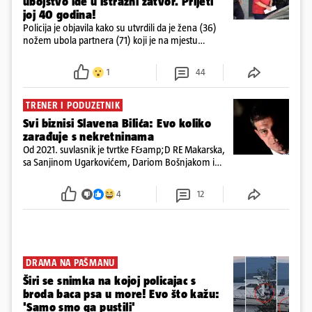
ubojstvo ide u istražni zatvor. Prijeti
joj 40 godina!
Policija je objavila kako su utvrdili da je žena (36)
nožem ubola partnera (71) koji je na mjestu
preminuo. Imala je 2,03 promila. U nedjelju su je
ispitali i poslali u istražni zatvor
1
44
TRENER I PODUZETNIK
Svi biznisi Slavena Bilića: Evo koliko
zarađuje s nekretninama
Od 2021. suvlasnik je tvrtke F&amp;D RE Makarska,
sa Sanjinom Ugarkovićem, Dariom Bošnjakom i
Dobrislavom Hrkaćem. Tvrtka je registrirana za
poslovanje nekretninama, a od osnutka nema
4
12
zaposlenih
DRAMA NA PAŠMANU
Širi se snimka na kojoj policajac s
broda baca psa u more! Evo što kažu:
'Samo smo ga pustili'