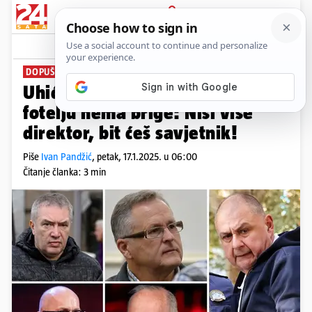
PRIJAVA
News
Komentari
107
DOPUŠTAJU NERED
PLUS+
Uhićeni, a zadržali su posao. Za
fotelju nema brige: Nisi više
direktor, bit ćeš savjetnik!
Piše
Ivan Pandžić
,
petak, 17.1.2025. u 06:00
Čitanje članka: 3 min