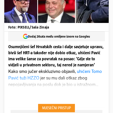
Foto: PIXSELL/Saša Zinaja
Dodaj 24sata među omiljene izvore na Googleu
Osumnjičeni šef Hrvatskih cesta i dalje savjetuje upravu,
bivši šef HRT-a također nije dobio otkaz, uhićeni Pavić
ima velike šanse za povratak na posao: 'Gdje ste to
vidjeli u privatnom sektoru, taj nered je namjeran'
Kako smo jučer ekskluzivno objavili,
uhićeni Tomo
Pavić tuži HZZO
jer su mu dali otkaz zbog
nepojavljivanja na poslu dok je bio u istražnom
zatvoru. A ondje je bio gotovo mjesec dana jer ga
Uskok tereti za primanje i davanje mita kao
posrednika između obitelji Petrač i bivšeg HDZ-
ova ministra zdravstva Vilija Beroša.