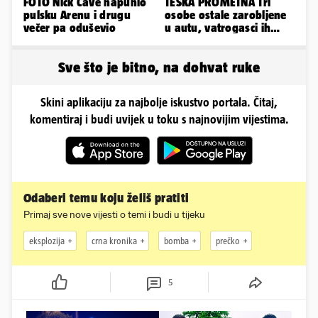
FOTO Nick Cave napunio
TEŠKA PROMETNA Tri
pulsku Arenu i drugu
osobe ostale zarobljene
večer pa oduševio
u autu, vatrogasci ih
spašavali
Sve što je bitno, na dohvat ruke
Skini aplikaciju za najbolje iskustvo portala. Čitaj,
komentiraj i budi uvijek u toku s najnovijim vijestima.
Odaberi temu koju želiš pratiti
Primaj sve nove vijesti o temi i budi u tijeku
eksplozija
crna kronika
bomba
prečko
5