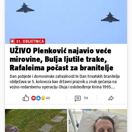
31. OBLJETNICA
UŽIVO Plenković najavio veće
mirovine, Bulja ljutile trake,
Rafaleima počast za branitelje
Dan pobjede i domovinske zahvalnosti te Dan hrvatskih branitelja
obilježava se 5. kolovoza kao državni praznik u znak sjećanja na
vojno-redarstvenu operaciju Oluja i oslobođenje Knina 1995.
godine
46
114