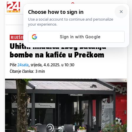
PRIJAVA
News
Komentari
5
RIJEŠILI EKSPLOZIJU U ZAGREBU
Uhitili mladića zbog bacanja
bombe na kafiće u Prečkom
Piše
24sata
,
srijeda, 4.6.2025. u 10:30
Čitanje članka: 3 min