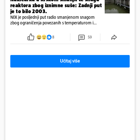
reaktora zbog iznimne suše: Zadnji put
je to bilo 2003.
NEK je posljednji put radio smanjenom snagom
zbog ograničenja povezanih s temperaturom i
protokom rijeke Save 2003. godine, kada je
smanjenje snage bilo potrebno više od 90 dana.
8
59
Učitaj više