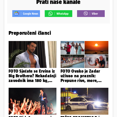
Prati naše kanale
Preporučeni članci
FOTO Sjećate se Ervina iz
FOTO Ovako je Zadar
Big Brothera? Nekadašnji
uživao na praznik:
zavodnik ima 180 kg,
Prepune rive, more,
evo kako izgleda
sunce i čarobni zalazak
sunca