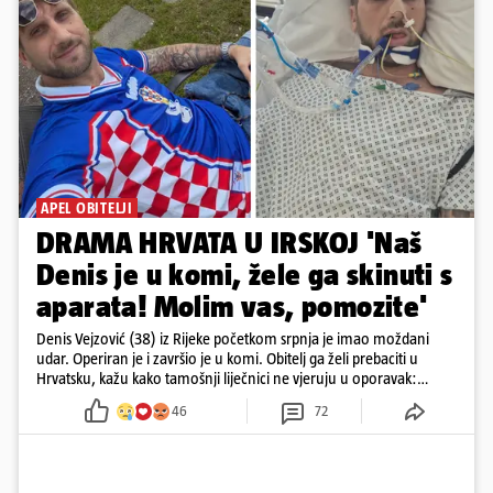
APEL OBITELJI
DRAMA HRVATA U IRSKOJ 'Naš
Denis je u komi, žele ga skinuti s
aparata! Molim vas, pomozite'
Denis Vejzović (38) iz Rijeke početkom srpnja je imao moždani
udar. Operiran je i završio je u komi. Obitelj ga želi prebaciti u
Hrvatsku, kažu kako tamošnji liječnici ne vjeruju u oporavak:
'Imamo 72 sata'
46
72