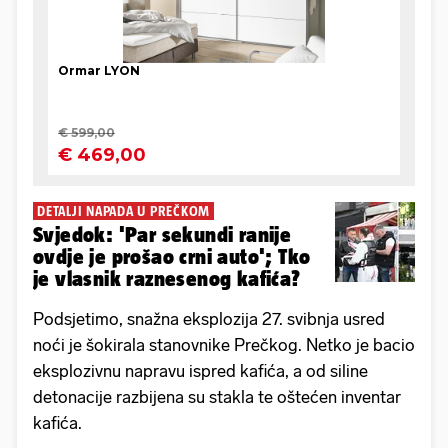
DETALJI NAPADA U PREČKOM
Svjedok: 'Par sekundi ranije
ovdje je prošao crni auto'; Tko
je vlasnik raznesenog kafića?
Podsjetimo, snažna eksplozija 27. svibnja usred
noći je šokirala stanovnike Prečkog. Netko je bacio
eksplozivnu napravu ispred kafića, a od siline
detonacije razbijena su stakla te oštećen inventar
kafića.