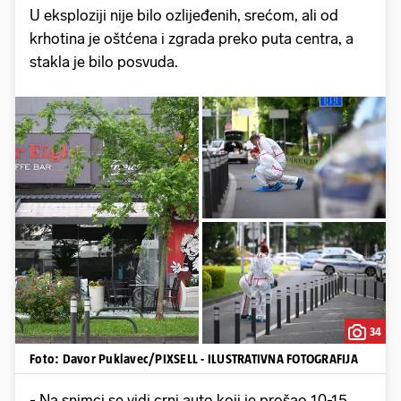
U eksploziji nije bilo ozlijeđenih, srećom, ali od
krhotina je oštćena i zgrada preko puta centra, a
stakla je bilo posvuda.
34
Foto: Davor Puklavec/PIXSELL - ILUSTRATIVNA FOTOGRAFIJA
- Na snimci se vidi crni auto koji je prošao 10-15