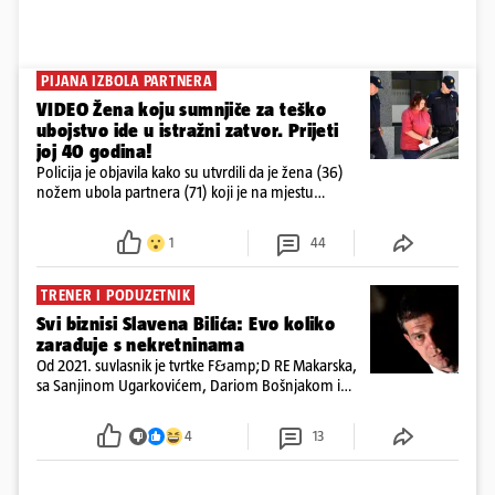
PIJANA IZBOLA PARTNERA
VIDEO Žena koju sumnjiče za teško
ubojstvo ide u istražni zatvor. Prijeti
joj 40 godina!
Policija je objavila kako su utvrdili da je žena (36)
nožem ubola partnera (71) koji je na mjestu
preminuo. Imala je 2,03 promila. U nedjelju su je
ispitali i poslali u istražni zatvor
1
44
TRENER I PODUZETNIK
Svi biznisi Slavena Bilića: Evo koliko
zarađuje s nekretninama
Od 2021. suvlasnik je tvrtke F&amp;D RE Makarska,
sa Sanjinom Ugarkovićem, Dariom Bošnjakom i
Dobrislavom Hrkaćem. Tvrtka je registrirana za
poslovanje nekretninama, a od osnutka nema
4
13
zaposlenih