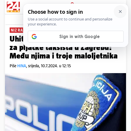
PRIJAVA
News
Komentari
6
NIZ RAZBOJNIŠTVA
Uhitili petero ljudi, sumnjiče ih
za pljačke taksista u Zagrebu:
Među njima i troje maloljetnika
Piše
HINA
,
srijeda, 10.7.2024. u 12:15