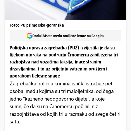
Foto: PU primorsko-goranska
Dodaj 24sata među omiljene izvore na Googleu
Policijska uprava zagrebačka (PUZ) izvijestila je da su
tijekom utoraka na području Črnomerca zabilježena tri
razbojstva nad vozačima taksija, inače stranim
državljanima, i to uz prijetnju vatrenim oružjem i
uporabom tjelesne snage
Zagrebačka policija kriminalistički istražuje pet
osoba, među kojima su tri maloljetnika, od čega
jedno "kazneno neodgovorno dijete", a koje
sumnjiče da su na Črnomercu počinili niz
razbojništava od kojih tri u razmaku od svega četiri
sata.