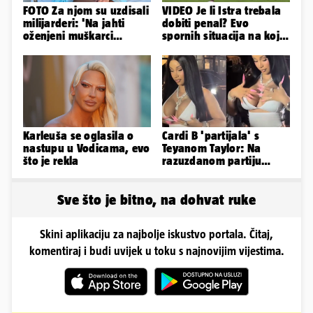
FOTO Za njom su uzdisali
VIDEO Je li Istra trebala
milijarderi: 'Na jahti
dobiti penal? Evo
oženjeni muškarci
spornih situacija na koje
zaborave na pravila'
je živce izgubio trener
Istre
Karleuša se oglasila o
Cardi B 'partijala' s
nastupu u Vodicama, evo
Teyanom Taylor: Na
što je rekla
razuzdanom partiju
pokazala je bradavice i
guzu
Sve što je bitno, na dohvat ruke
Skini aplikaciju za najbolje iskustvo portala. Čitaj,
komentiraj i budi uvijek u toku s najnovijim vijestima.