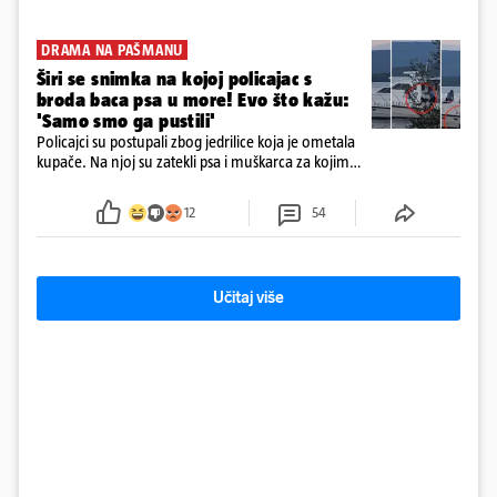
DRAMA NA PAŠMANU
Širi se snimka na kojoj policajac s
broda baca psa u more! Evo što kažu:
'Samo smo ga pustili'
Policajci su postupali zbog jedrilice koja je ometala
kupače. Na njoj su zatekli psa i muškarca za kojim
se od ranije trage. Muškarac je pružao otpor te su
ga uhitili, a psa je preuzeo komunalni redar
12
54
Učitaj više