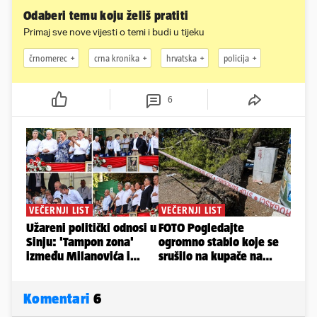
Odaberi temu koju želiš pratiti
Primaj sve nove vijesti o temi i budi u tijeku
črnomerec
crna kronika
hrvatska
policija
6
Komentari
6