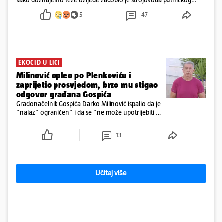
vlaka. Zatvoren je promet, a fotoreporteri Prigorskog objavili su
5
47
prve snimke s mjesta sudara
EKOCID U LICI
Milinović opleo po Plenkoviću i
zaprijetio prosvjedom, brzo mu stigao
odgovor građana Gospića
Gradonačelnik Gospića Darko Milinović ispalio da je
"nalaz" ograničen" i da se "ne može upotrijebiti za
sudske sporove". Građani Gospića ga podsjetili da
ga je naručio Uskok i da je dio spisa
13
Učitaj više