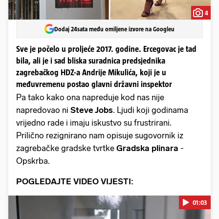
4
Dodaj 24sata među omiljene izvore na Googleu
Sve je počelo u proljeće 2017. godine. Ercegovac je tad
bila, ali je i sad bliska suradnica predsjednika
zagrebačkog HDZ-a Andrije Mikulića, koji je u
međuvremenu postao glavni državni inspektor
Pa tako kako ona napreduje kod nas nije
napredovao ni
Steve Jobs
. Ljudi koji godinama
vrijedno rade i imaju iskustvo su frustrirani.
Prilično rezignirano nam opisuje sugovornik iz
zagrebačke gradske tvrtke
Gradska plinara
-
Opskrba.
POGLEDAJTE VIDEO VIJESTI:
01:03