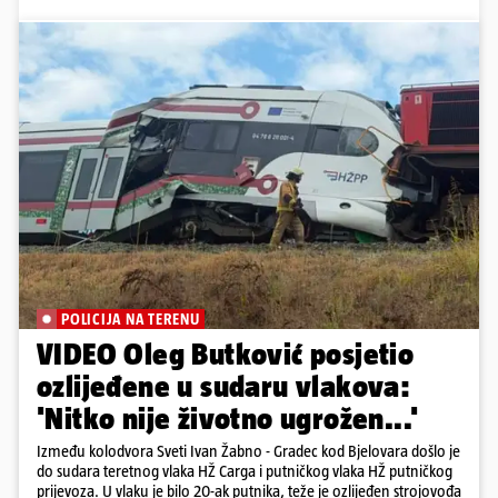
POLICIJA NA TERENU
VIDEO Oleg Butković posjetio
ozlijeđene u sudaru vlakova:
'Nitko nije životno ugrožen...'
Između kolodvora Sveti Ivan Žabno - Gradec kod Bjelovara došlo je
do sudara teretnog vlaka HŽ Carga i putničkog vlaka HŽ putničkog
prijevoza. U vlaku je bilo 20-ak putnika, teže je ozlijeđen strojovođa