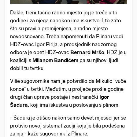
Dakle, trenutačno radno mjesto joj je treće u tri
godine i za njega napokon ima iskustvo. I to zato
što su pravila promijenjena, a radno mjesto
novoosnovano. Treba napomenuti da Plinaru vodi
HDZ-ovac Igor Pirija, a predsjednik nadzornog
odbora je opet HDZ-ovac
Bernard Mršo
. HDZ je u
koaliciji s
Milanom Bandićem
pa su njihovi ljudi
dobili tu tvrtku.
Više sugovornika nam je potvrdilo da Mikulić “vuče
konce” u tvrtki. Međutim, u proljeće prošle godine
drugi član uprave postaje i nestranački
Igor
Šadura
, koji ima iskustva u poslovanju s plinom.
- Šadura je otišao nakon samo devet mjeseci jer se
protivio novoj sistematizaciji koja je bila podešena
za nju - kaže sugovornik iz Plinare.