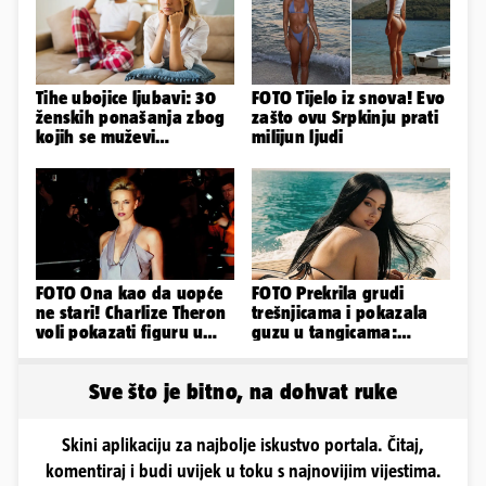
Tihe ubojice ljubavi: 30
FOTO Tijelo iz snova! Evo
ženskih ponašanja zbog
zašto ovu Srpkinju prati
kojih se muževi
milijun ljudi
emocionalno distanciraju
FOTO Ona kao da uopće
FOTO Prekrila grudi
ne stari! Charlize Theron
trešnjicama i pokazala
voli pokazati figuru u
guzu u tangicama:
golišavim izdanjima...
Ovako ljetuje bujna
Slavonka
Sve što je bitno, na dohvat ruke
Skini aplikaciju za najbolje iskustvo portala. Čitaj,
komentiraj i budi uvijek u toku s najnovijim vijestima.