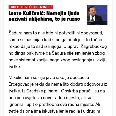
'BOLJE JE REĆI NERADNICI'
Lovro Kuščević: Nemojte ljude
nazivati uhljebima, to je ružno
Šadura nam to nije htio ni potvrditi ni opovrgnuti,
samo se nasmijao kad smo ga pitali je li to točno. I
rekao da je to sad iza njega. U upravi Zagrebačkog
holdinga pak tvrde da Šadura nije
smijenjen
zbog
nove sistematizacije, nego zbog neslaganja u viziji
tvrtke.
Mikulić nam se nije javio iako je obećao, a
Ercegovac je rekla da nema što dodati odgovoru iz
tvrtke. Iz Gradske plinare - Opskrba poručili su da
ona ima uvjete za novo radno mjesto, ali su
ignorirali upit o prethodna dva radna mjesta. Ali
tvrde da ona ima iskustva jer je radila i u drugim