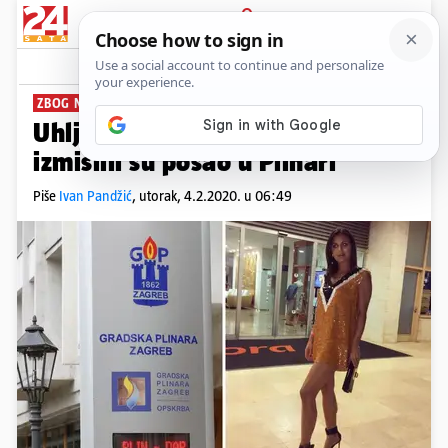
PRIJAVA
News
ZBOG NJE LETE DIREKTORI
Uhljebnica: Zbog Ene iz HDZ-a
izmislili su posao u Plinari
Piše
Ivan Pandžić
,
utorak, 4.2.2020. u 06:49