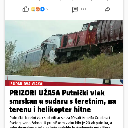
15
130
SUDAR DVA VLAKA
PRIZORI UŽASA Putnički vlak
smrskan u sudaru s teretnim, na
terenu i helikopter hitne
Putnički i teretni vlak sudarili su se iza 10 sati između Gradeca i
Svetog Ivana žabno. U putničkom vlaku bilo je 20-ak putnika, a
kako doznajemo teže ozljede zadobio je strojovođa putničkog