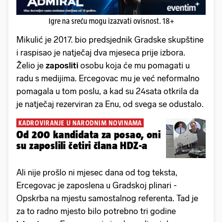
Igre na sreću mogu izazvati ovisnost. 18+
Mikulić je 2017. bio predsjednik Gradske skupštine
i raspisao je natječaj dva mjeseca prije izbora.
Želio je
zaposliti
osobu koja će mu pomagati u
radu s medijima. Ercegovac mu je već neformalno
pomagala u tom poslu, a kad su 24sata otkrila da
je natječaj rezerviran za Enu, od svega se odustalo.
KADROVIRANJE U NARODNIM NOVINAMA
Od 200 kandidata za posao, oni
su zaposlili četiri člana HDZ-a
Ali nije prošlo ni mjesec dana od tog teksta,
Ercegovac je zaposlena u Gradskoj plinari -
Opskrba na mjestu samostalnog referenta. Tad je
za to radno mjesto bilo potrebno tri godine