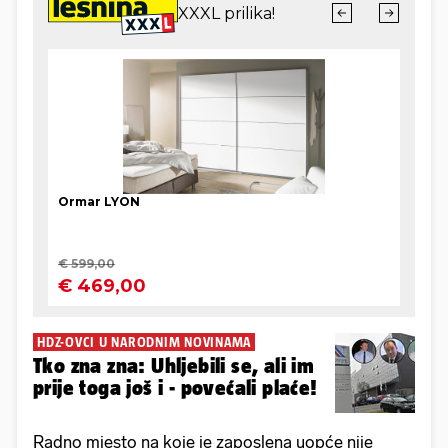
HDZ-OVCI U NARODNIM NOVINAMA
Tko zna zna: Uhljebili se, ali im
prije toga još i - povećali plaće!
Radno mjesto na koje je zaposlena uopće nije