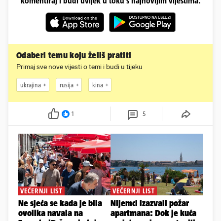
komentiraj i budi uvijek u toku s najnovijim vijestima.
Odaberi temu koju želiš pratiti
Primaj sve nove vijesti o temi i budi u tijeku
ukrajina
rusija
kina
1
5