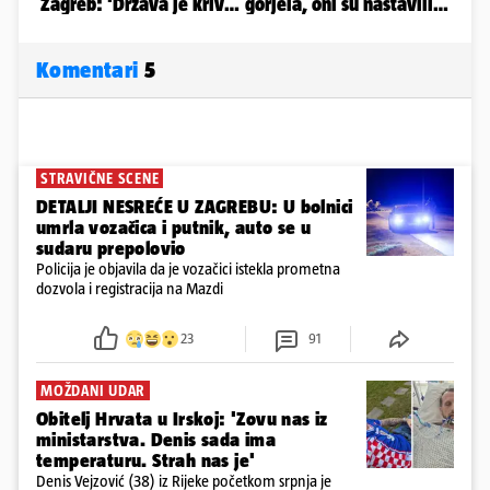
Komentari
5
STRAVIČNE SCENE
DETALJI NESREĆE U ZAGREBU: U bolnici
umrla vozačica i putnik, auto se u
sudaru prepolovio
Policija je objavila da je vozačici istekla prometna
dozvola i registracija na Mazdi
23
91
MOŽDANI UDAR
Obitelj Hrvata u Irskoj: 'Zovu nas iz
ministarstva. Denis sada ima
temperaturu. Strah nas je'
Denis Vejzović (38) iz Rijeke početkom srpnja je