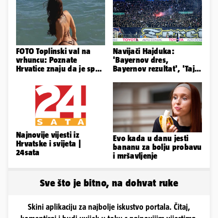
FOTO Toplinski val na
Navijači Hajduka:
vrhuncu: Poznate
'Bayernov dres,
Hrvatice znaju da je spas
Bayernov rezultat', 'Taj
u minijaturnom bikiniju
igrač je sjajan, igra kao
Perišić'
Najnovije vijesti iz
Evo kada u danu jesti
Hrvatske i svijeta |
bananu za bolju probavu
24sata
i mršavljenje
Sve što je bitno, na dohvat ruke
Skini aplikaciju za najbolje iskustvo portala. Čitaj,