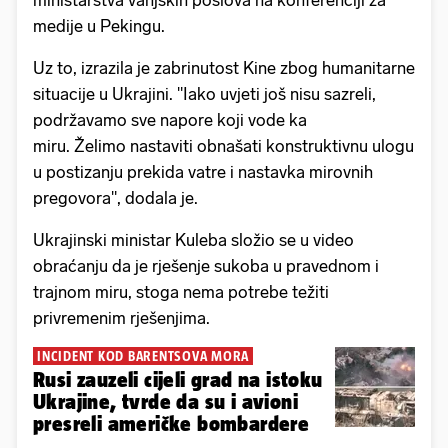
ministarstva vanjskih poslova na konferenciji za
medije u Pekingu.
Uz to, izrazila je zabrinutost Kine zbog humanitarne
situacije u Ukrajini. "Iako uvjeti još nisu sazreli,
podržavamo sve napore koji vode ka
miru. Želimo nastaviti obnašati konstruktivnu ulogu
u postizanju prekida vatre i nastavka mirovnih
pregovora", dodala je.
Ukrajinski ministar Kuleba složio se u video
obraćanju da je rješenje sukoba u pravednom i
trajnom miru, stoga nema potrebe težiti
privremenim rješenjima.
INCIDENT KOD BARENTSOVA MORA
Rusi zauzeli cijeli grad na istoku
Ukrajine, tvrde da su i avioni
presreli američke bombardere