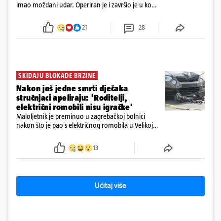
imao moždani udar. Operiran je i završio je u komi.
Obitelj ga želi prebaciti u Hrvatsku, kažu kako
tamošnji liječnici ne vjeruju u oporavak: 'Imamo
21
28
72 sata'
SKIDAJU BLOKADE BRZINE
Nakon još jedne smrti dječaka
stručnjaci apeliraju: 'Roditelji,
električni romobili nisu igračke'
Maloljetnik je preminuo u zagrebačkoj bolnici
nakon što je pao s električnog romobila u Velikoj
Gorici. Liječnici: ‘Ozljede su sve jezivije’
13
Učitaj više