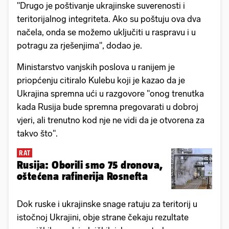
"Drugo je poštivanje ukrajinske suverenosti i
teritorijalnog integriteta. Ako su poštuju ova dva
načela, onda se možemo uključiti u raspravu i u
potragu za rješenjima", dodao je.
Ministarstvo vanjskih poslova u ranijem je
priopćenju citiralo Kulebu koji je kazao da je
Ukrajina spremna ući u razgovore "onog trenutka
kada Rusija bude spremna pregovarati u dobroj
vjeri, ali trenutno kod nje ne vidi da je otvorena za
takvo što".
RAT
Rusija: Oborili smo 75 dronova,
oštećena rafinerija Rosnefta
Dok ruske i ukrajinske snage ratuju za teritorij u
istočnoj Ukrajini, obje strane čekaju rezultate