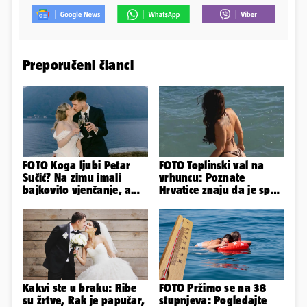
Preporučeni članci
FOTO Koga ljubi Petar
FOTO Toplinski val na
Sučić? Na zimu imali
vrhuncu: Poznate
bajkovito vjenčanje, a
Hrvatice znaju da je spas
sada je na svijet stigao -
u minijaturnom bikiniju
sin!
Kakvi ste u braku: Ribe
FOTO Pržimo se na 38
su žrtve, Rak je papučar,
stupnjeva: Pogledajte