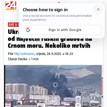
PRIJAVA
News
Komentari
259
RAT U UKRAJINI
Ukrajinci žestoko napali jedan
od najvećih ruskih gradova na
Crnom moru. Nekoliko mrtvih
Piše
Filip Sulimanec
,
srijeda, 24.9.2025. u 14:23
Čitanje članka: < 1 min