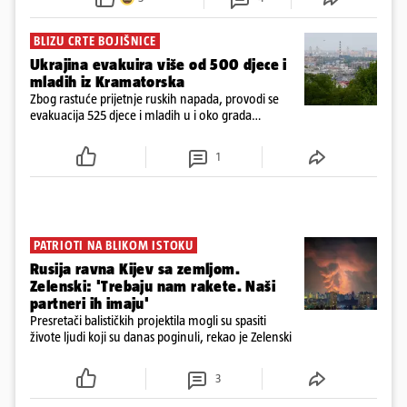
BLIZU CRTE BOJIŠNICE
Ukrajina evakuira više od 500 djece i
mladih iz Kramatorska
Zbog rastuće prijetnje ruskih napada, provodi se
evakuacija 525 djece i mladih u i oko grada
Kramatorska na istoku Ukrajine, blizu crte bojišnice
1
PATRIOTI NA BLIKOM ISTOKU
Rusija ravna Kijev sa zemljom.
Zelenski: 'Trebaju nam rakete. Naši
partneri ih imaju'
Presretači balističkih projektila mogli su spasiti
živote ljudi koji su danas poginuli, rekao je Zelenski
3