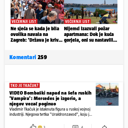
Komentari
259
TKO JE TKAČUK?
VIDEO Bombaški napad na šefa ruskih
'Vampira': Mercedes je izgorio, a
njegov vozač poginuo
Vladimir Tkačuk je istaknuta figura u ruskoj vojnoj
industriji. Njegova tvrtka "Uraldronzavod", koju je
osnovao 2023. godine, proizvodi FPV (First-Person
View) dronove iz obitelji "Upir"
3
4