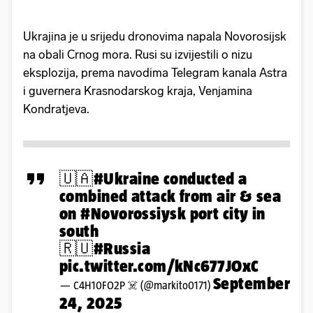
Ukrajina je u srijedu dronovima napala Novorosijsk
na obali Crnog mora. Rusi su izvijestili o nizu
eksplozija, prema navodima Telegram kanala Astra
i guvernera Krasnodarskog kraja, Venjamina
Kondratjeva.
🇺🇦
#Ukraine
conducted a
combined attack from air & sea
on
#Novorossiysk
port city in
south
🇷🇺
#Russia
pic.twitter.com/kNc677JOxC
September
— C4H10FO2P ☠️ (@markito0171)
24, 2025