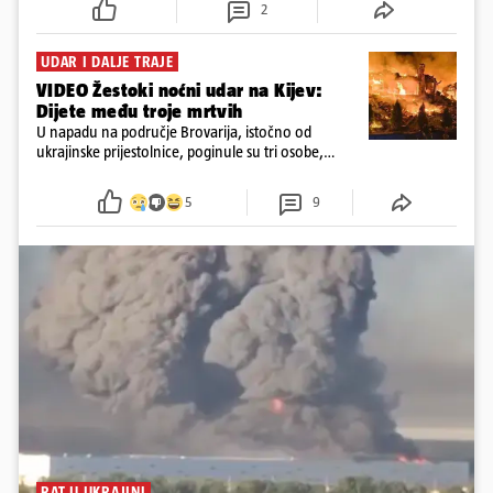
2
UDAR I DALJE TRAJE
VIDEO Žestoki noćni udar na Kijev:
Dijete među troje mrtvih
U napadu na područje Brovarija, istočno od
ukrajinske prijestolnice, poginule su tri osobe,
među kojima i jedno dijete
5
9
RAT U UKRAJINI