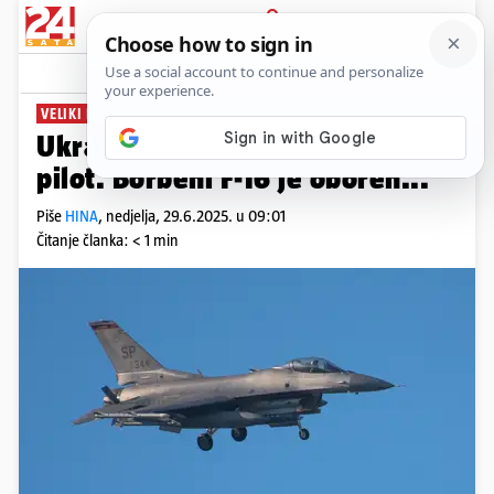
PRIJAVA
News
Komentari
11
VELIKI RUSKI NAPAD
Ukrajinska vojska: Poginuo naš
pilot. Borbeni F-16 je oboren...
Piše
HINA
,
nedjelja, 29.6.2025. u 09:01
Čitanje članka: < 1 min