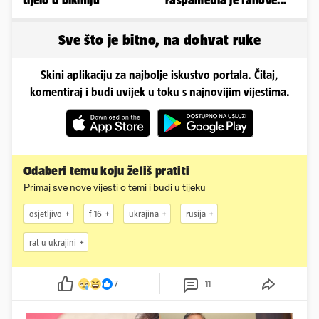
tijelo u bikiniju
raspametila je fanove
zaigranim fotkama iz
plićaka
Sve što je bitno, na dohvat ruke
Skini aplikaciju za najbolje iskustvo portala. Čitaj,
komentiraj i budi uvijek u toku s najnovijim vijestima.
Odaberi temu koju želiš pratiti
Primaj sve nove vijesti o temi i budi u tijeku
osjetljivo
f 16
ukrajina
rusija
rat u ukrajini
7
11