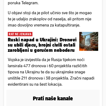
poruka Telegram.
U objavi stoji da je pilot učinio sve što je mogao
te je udaljio zrakoplov od naselja, ali pritom nije
imao dovoljno vremena za katapultiranje.
RAT NE JENJAVA
Ruski napad u Ukrajini: Dronovi
su ubili djecu, brojni civili ostali
zarobljeni u gorućem neboderu
Vojska je izvijestila da je Rusija tijekom noći
lansirala 477 dronova i 60 projektila različitih
tipova na Ukrajinu te da su ukrajinske snage
uništile 211 dronova i 38 projektila. Zračni napadi
evidentirani su na šest lokacija.
Prati naše kanale