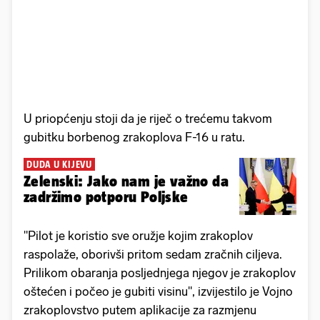
U priopćenju stoji da je riječ o trećemu takvom
gubitku borbenog zrakoplova F-16 u ratu.
DUDA U KIJEVU
Zelenski: Jako nam je važno da
zadržimo potporu Poljske
"Pilot je koristio sve oružje kojim zrakoplov
raspolaže, oborivši pritom sedam zračnih ciljeva.
Prilikom obaranja posljednjega njegov je zrakoplov
oštećen i počeo je gubiti visinu", izvijestilo je Vojno
zrakoplovstvo putem aplikacije za razmjenu