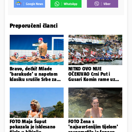
Preporučeni članci
Bravo, dečki! Mlade
NITKO OVO NIJE
'barakude' u napetom
OČEKIVAO Crni Put i
klasiku srušile Srbe za
Gusari Komin rame uz
finale Svjetskog
rame osvojili Maraton
prvenstva
lađa
FOTO Maja Šuput
FOTO Žena s
pokazala je isklesano
'najsavršenijim tijelom'