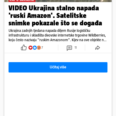
VIDEO Ukrajina stalno napada
'ruski Amazon'. Satelitske
snimke pokazale što se događa
Ukrajina zadnjih tjedana napada diljem Rusije logističku
infrastrukturu i skladišta divovske internetske trgovine Wildberries,
koju često nazivaju "ruskim Amazonom". Kijev na ove objekte ne
gleda samo kao na obična trgovačka skladišta, već tvrdi da ih ruske
7
11
snage koriste i za vojne potrebe, odnosno za skladištenje i
distribuciju dijelova za dronove i druge opreme koja se koristi u
ratu. S druge strane, napadi služe i kao izravan odgovor na ruska
bombardiranja ukrajinske poštanske i logističke infrastrukture te
Učitaj više
kao način da se ekonomske posljedice rata prenesu dublje na ruski
teritorij i približe običnim građanima.