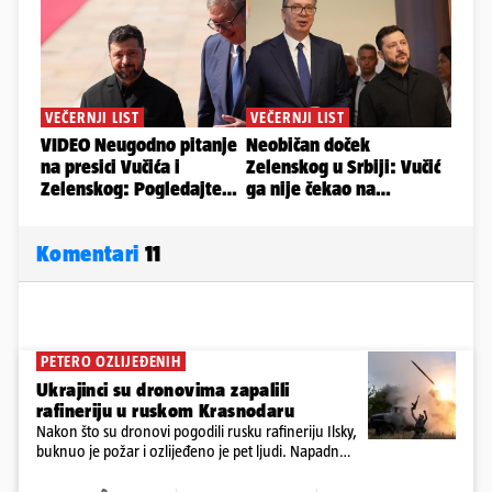
Komentari
11
PETERO OZLIJEĐENIH
Ukrajinci su dronovima zapalili
rafineriju u ruskom Krasnodaru
Nakon što su dronovi pogodili rusku rafineriju Ilsky,
buknuo je požar i ozlijeđeno je pet ljudi. Napadnut
je i industrijski objekt u Samari, Moskva tvrdi da je
srušila 397 dronova