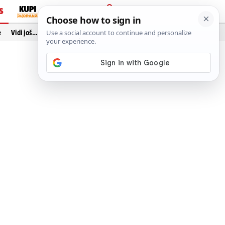
S
PRIJAVA
e
Vidi još…