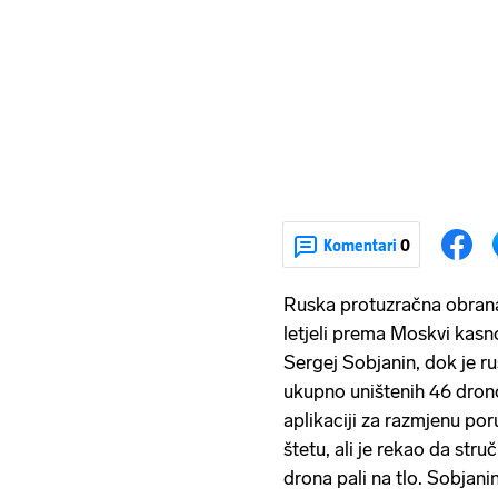
Komentari
0
Ruska protuzračna obrana 
letjeli prema Moskvi kasn
Sergej Sobjanin, dok je ru
ukupno uništenih 46 dronov
aplikaciji za razmjenu por
štetu, ali je rekao da stru
drona pali na tlo. Sobjanin