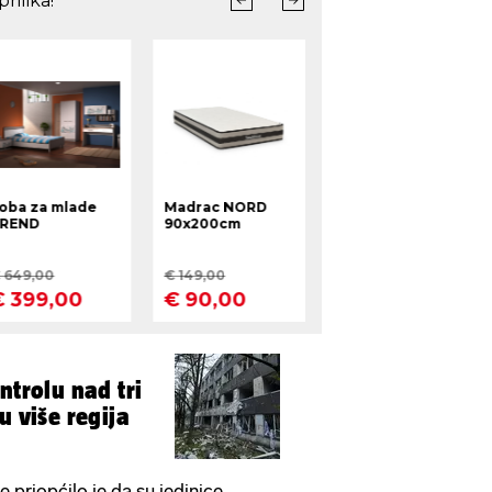
ntrolu nad tri
u više regija
 priopćilo je da su jedinice