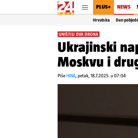
PLUS+
NEWS
Hrvatska
Dan pobjed
UNIŠTILI DVA DRONA
Ukrajinski n
Moskvu i drug
Piše
HINA
,
petak, 18.7.2025. u 07:04