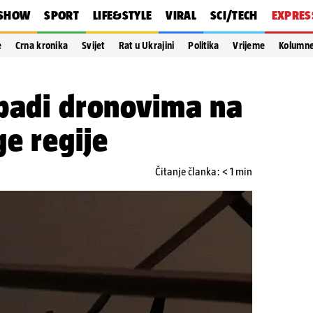
SHOW
SPORT
LIFE&STYLE
VIRAL
SCI/TECH
EXPRES
e
Crna kronika
Svijet
Rat u Ukrajini
Politika
Vrijeme
Kolumn
apadi dronovima na
e regije
Čitanje članka: < 1 min