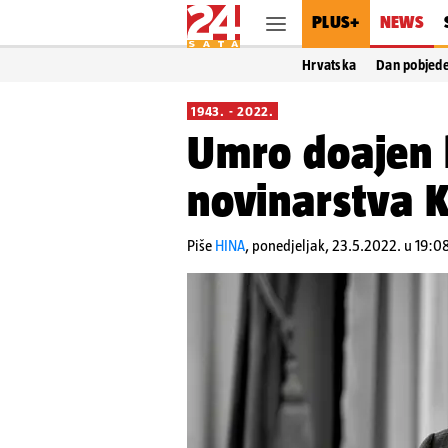
PLUS+
NEWS
Hrvatska
Dan pobjed
1943. - 2022.
Umro doajen 
novinarstva K
Piše
HINA
,
ponedjeljak, 23.5.2022. u 19:0