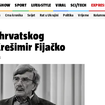
SHOW
SPORT
LIFE&STYLE
VIRAL
SCI/TECH
EXPRES
e
Crna kronika
Svijet
Rat u Ukrajini
Politika
Vrijeme
Kolumn
hrvatskog
rešimir Fijačko
8