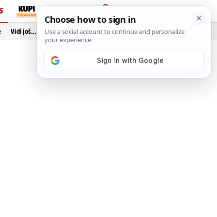
S
PRIJAVA
e
Vidi još…