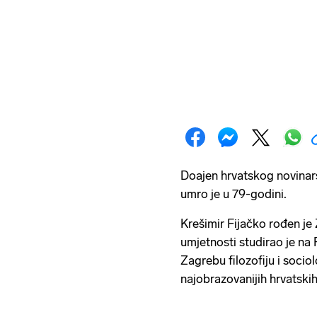
Doajen hrvatskog novinars
umro je u 79-godini.
Krešimir Fijačko rođen je
umjetnosti studirao je na
Zagrebu filozofiju i sociol
najobrazovanijih hrvatski