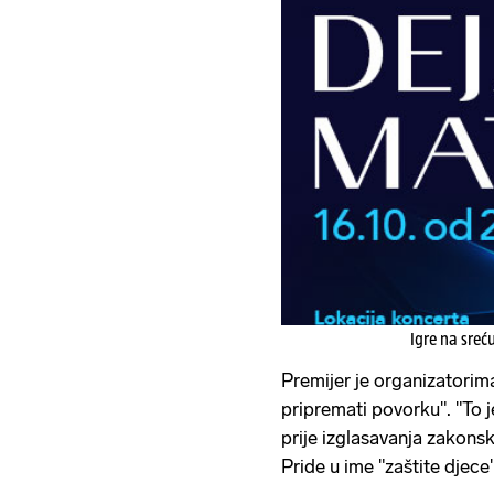
Igre na sreć
Premijer je organizatorim
pripremati povorku". "To j
prije izglasavanja zakonsk
Pride u ime "zaštite djece"