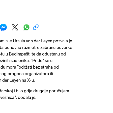
misije Ursula von der Leyen pozvala je
i da ponovno razmotre zabranu povorke
otu u Budimpešti te da odustanu od
inih sudionika. "Pride" se u
u mora "održati bez straha od
vnog progona organizatora ili
n der Leyen na X-u.
arskoj i bilo gdje drugdje poručujem
aveznica", dodala je.