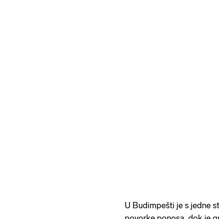
U Budimpešti je s jedne st
povorke ponosa, dok je g