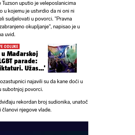
 Tuzson uputio je veleposlanicima
 u kojemu je ustvrdio da ni oni ni
eli sudjelovati u povorci. "Pravna
e zabranjeno okupljanje", napisao je u
na uvid.
VE ODLUKE
i u Mađarskoj
LGBT parade:
ktaturi. Užas...'
ozastupnici najavili su da kane doći u
u subotnjoj povorci.
viđaju rekordan broj sudionika, unatoč
 članovi njegove vlade.