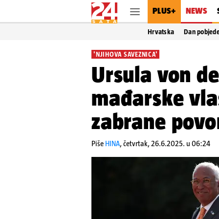
PLUS+
NEWS
Hrvatska
Dan pobjed
'NJIHOVA SAVEZNICA'
Ursula von de
mađarske vla
zabrane povo
Piše
HINA
,
četvrtak, 26.6.2025. u 06:24