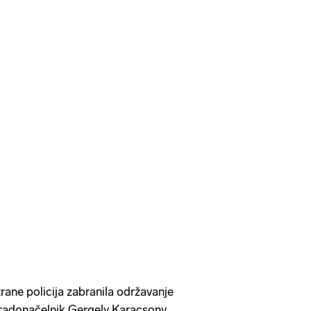
rane policija zabranila održavanje
radonačelnik Gergely Karacsony,