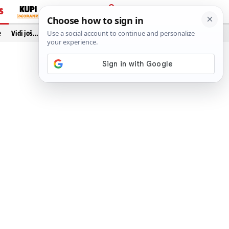
S
PRIJAVA
e
Vidi još…