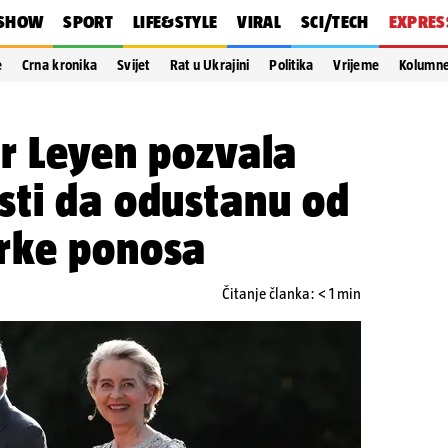
SHOW
SPORT
LIFE&STYLE
VIRAL
SCI/TECH
EXPRES
e
Crna kronika
Svijet
Rat u Ukrajini
Politika
Vrijeme
Kolumn
r Leyen pozvala
sti da odustanu od
rke ponosa
Čitanje članka: < 1 min