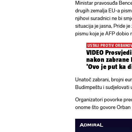
Ministar pravosuđa Bence
drugih zemalja EU-a pismo
njihovi suradnici ne bi smj
situacija je jasna, Pride j
pismu koje je AFP dobio 
USTALI PROTIV ORBANO
VIDEO Prosvjed
nakon zabrane 
'Ovo je put ka di
Unatoč zabrani, brojni eur
Budimpeštu i sudjelovati 
Organizatori povorke pred
onome što govore Orban i