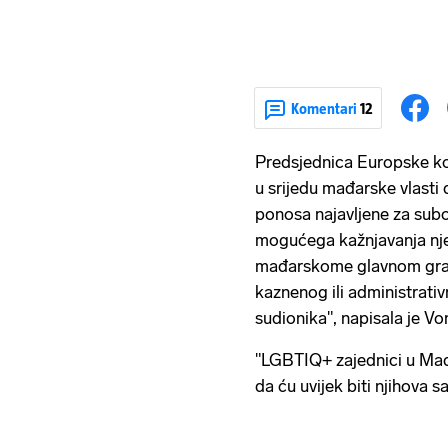
Komentari
12
Predsjednica Europske ko
u srijedu mađarske vlast
ponosa najavljene za sub
mogućega kažnjavanja njez
mađarskome glavnom grad
kaznenog ili administrati
sudionika", napisala je Vo
"LGBTIQ+ zajednici u Mađ
da ću uvijek biti njihova s