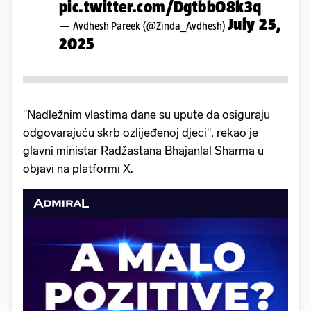
pic.twitter.com/DgtbbO8k3q
July 25,
— Avdhesh Pareek (@Zinda_Avdhesh)
2025
"Nadležnim vlastima dane su upute da osiguraju
odgovarajuću skrb ozlijeđenoj djeci", rekao je
glavni ministar Radžastana Bhajanlal Sharma u
objavi na platformi X.