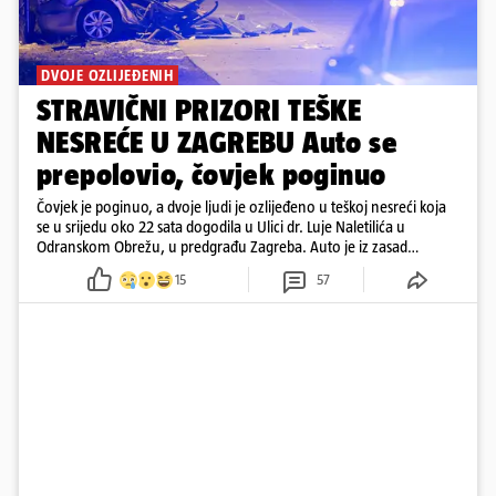
DVOJE OZLIJEĐENIH
STRAVIČNI PRIZORI TEŠKE
NESREĆE U ZAGREBU Auto se
prepolovio, čovjek poginuo
Čovjek je poginuo, a dvoje ljudi je ozlijeđeno u teškoj nesreći koja
se u srijedu oko 22 sata dogodila u Ulici dr. Luje Naletilića u
Odranskom Obrežu, u predgrađu Zagreba. Auto je iz zasad
neutvrđenih razloga sletio s kolnika, a od siline udara vozilo se
15
57
prepolovilo.