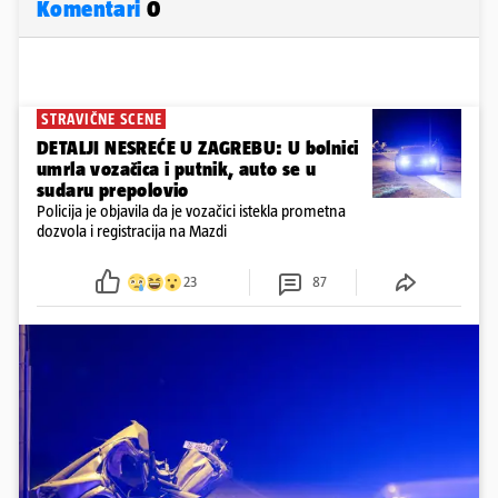
Komentari
0
STRAVIČNE SCENE
DETALJI NESREĆE U ZAGREBU: U bolnici
umrla vozačica i putnik, auto se u
sudaru prepolovio
Policija je objavila da je vozačici istekla prometna
dozvola i registracija na Mazdi
23
87