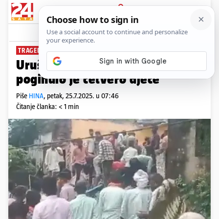
PRIJAVA
News
Komentari
0
TRAGEDIJA
Urušio se krov škole u Indiji,
poginulo je četvero djece
Piše
HINA
,
petak, 25.7.2025. u 07:46
Čitanje članka: < 1 min