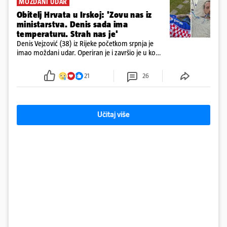
MOŽDANI UDAR
Obitelj Hrvata u Irskoj: 'Zovu nas iz
ministarstva. Denis sada ima
temperaturu. Strah nas je'
Denis Vejzović (38) iz Rijeke početkom srpnja je
imao moždani udar. Operiran je i završio je u komi.
Obitelj ga želi prebaciti u Hrvatsku, kažu kako
tamošnji liječnici ne vjeruju u oporavak: 'Imamo
21
26
72 sata'
Učitaj više