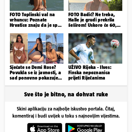
FOTO Toplinski val na
FOTO Badić? Ne treba,
vrhuncu: Poznate
Halle je grudi prekrila
Hrvatice znaju da je spas
šeširom! Uskoro će 60,
u minijaturnom bikiniju
ljetuje u golim izdanjima
Sjećate se Demi Rose?
UŽIVO Rijeka - Ilves:
Povukla se iz javnosti, a
Finska nepoznanica
sad ponovno pokazuje
prijeti Riječanima
obline. Ovako izgleda
Sve što je bitno, na dohvat ruke
Skini aplikaciju za najbolje iskustvo portala. Čitaj,
komentiraj i budi uvijek u toku s najnovijim vijestima.