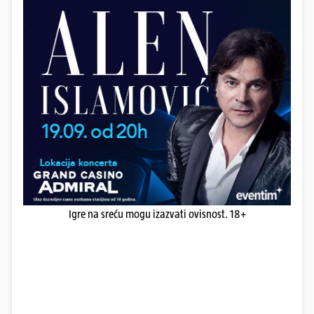
Igre na sreću mogu izazvati ovisnost. 18+