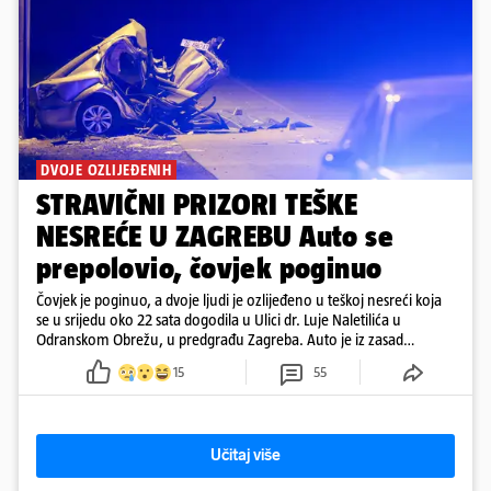
DVOJE OZLIJEĐENIH
STRAVIČNI PRIZORI TEŠKE
NESREĆE U ZAGREBU Auto se
prepolovio, čovjek poginuo
Čovjek je poginuo, a dvoje ljudi je ozlijeđeno u teškoj nesreći koja
se u srijedu oko 22 sata dogodila u Ulici dr. Luje Naletilića u
Odranskom Obrežu, u predgrađu Zagreba. Auto je iz zasad
neutvrđenih razloga sletio s kolnika, a od siline udara vozilo se
15
55
prepolovilo.
Učitaj više