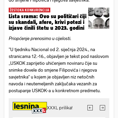
do smjene Filipovića i njegova savjetnika.
ŽESTOKA KONKURENCIJA
Lista srama: Ovo su političari čiji
su skandali, afere, krivi potezi i
izjave činili štetu u 2023. godini
Priopćenje prenosimo u cijelosti.
"U tjedniku Nacional od 2. siječnja 2024., na
stranicama 12.-16., objavljen je tekst pod naslovom
„USKOK zaprijetio uhićenjem novinaru čije su
snimke dovele do smjene Filipovića i njegova
savjetnika“ u kojem je objavljen niz netočnih
navoda i neutemeljenih zaključaka vezanih za
postupanje USKOK-a u konkretnom predmetu.