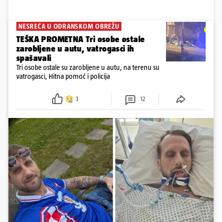
NESREĆA U ODRANSKOM OBREŽU
TEŠKA PROMETNA Tri osobe ostale
zarobljene u autu, vatrogasci ih
spašavali
Tri osobe ostale su zarobljene u autu, na terenu su
vatrogasci, Hitna pomoć i policija
3
12