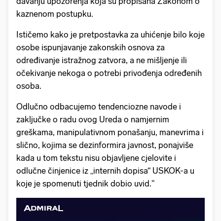
davanju upozorenja koja su propisana Zakonom o
kaznenom postupku.
Ističemo kako je pretpostavka za uhićenje bilo koje
osobe ispunjavanje zakonskih osnova za
određivanje istražnog zatvora, a ne mišljenje ili
očekivanje nekoga o potrebi privođenja određenih
osoba.
Odlučno odbacujemo tendenciozne navode i
zaključke o radu ovog Ureda o namjernim
greškama, manipulativnom ponašanju, manevrima i
slično, kojima se dezinformira javnost, ponajviše
kada u tom tekstu nisu objavljene cjelovite i
odlučne činjenice iz „internih dopisa“ USKOK-a u
koje je spomenuti tjednik dobio uvid."