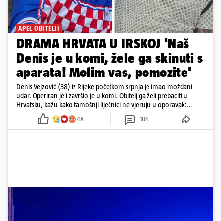
APEL OBITELJI
DRAMA HRVATA U IRSKOJ 'Naš
Denis je u komi, žele ga skinuti s
aparata! Molim vas, pomozite'
Denis Vejzović (38) iz Rijeke početkom srpnja je imao moždani
udar. Operiran je i završio je u komi. Obitelj ga želi prebaciti u
Hrvatsku, kažu kako tamošnji liječnici ne vjeruju u oporavak:
'Imamo 72 sata'
48
104