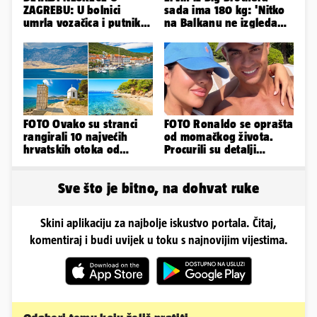
ZAGREBU: U bolnici
sada ima 180 kg: 'Nitko
umrla vozačica i putnik,
na Balkanu ne izgleda
auto se u sudaru
kao ja, stranci me hvale'
prepolovio
FOTO Ovako su stranci
FOTO Ronaldo se oprašta
rangirali 10 najvećih
od momačkog života.
hrvatskih otoka od
Procurili su detalji
najboljeg do najgoreg
glamuroznog vjenčanja
Sve što je bitno, na dohvat ruke
Skini aplikaciju za najbolje iskustvo portala. Čitaj,
komentiraj i budi uvijek u toku s najnovijim vijestima.