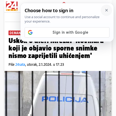
PRIJAVA
News
Komentari
1
DEMANTIJ
Uskok o aferi Mreža: 'Novinaru
koji je objavio sporne snimke
nismo zaprijetili uhićenjem'
Piše
24sata
,
utorak, 2.1.2024. u 17:23