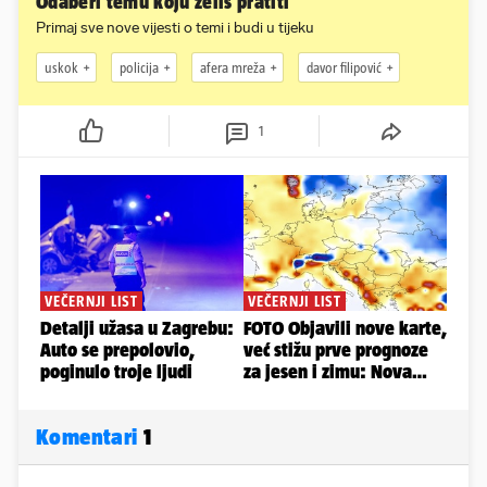
Odaberi temu koju želiš pratiti
Primaj sve nove vijesti o temi i budi u tijeku
uskok
policija
afera mreža
davor filipović
1
Komentari
1