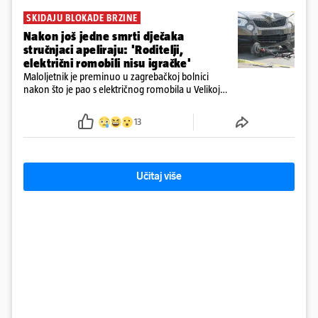
SKIDAJU BLOKADE BRZINE
Nakon još jedne smrti dječaka
stručnjaci apeliraju: 'Roditelji,
električni romobili nisu igračke'
Maloljetnik je preminuo u zagrebačkoj bolnici
nakon što je pao s električnog romobila u Velikoj
Gorici. Liječnici: ‘Ozljede su sve jezivije’
13
Učitaj više