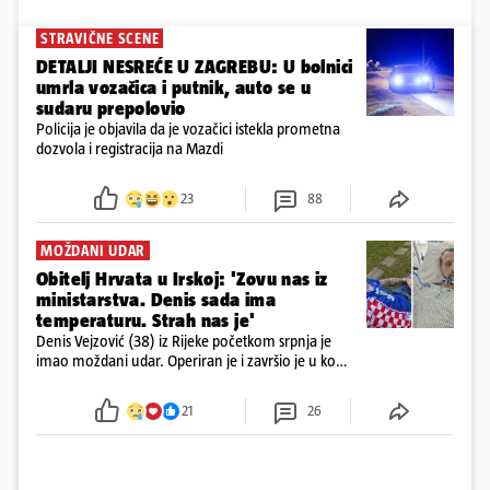
STRAVIČNE SCENE
DETALJI NESREĆE U ZAGREBU: U bolnici
umrla vozačica i putnik, auto se u
sudaru prepolovio
Policija je objavila da je vozačici istekla prometna
dozvola i registracija na Mazdi
23
88
MOŽDANI UDAR
Obitelj Hrvata u Irskoj: 'Zovu nas iz
ministarstva. Denis sada ima
temperaturu. Strah nas je'
Denis Vejzović (38) iz Rijeke početkom srpnja je
imao moždani udar. Operiran je i završio je u komi.
Obitelj ga želi prebaciti u Hrvatsku, kažu kako
tamošnji liječnici ne vjeruju u oporavak: 'Imamo
21
26
72 sata'