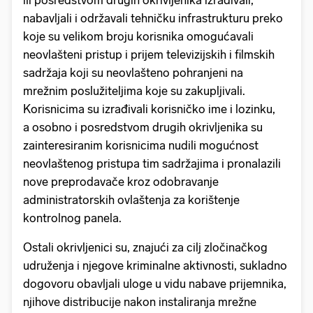
ili posredstvom drugih okrivljenika izrađivali,
nabavljali i održavali tehničku infrastrukturu preko
koje su velikom broju korisnika omogućavali
neovlašteni pristup i prijem televizijskih i filmskih
sadržaja koji su neovlašteno pohranjeni na
mrežnim poslužiteljima koje su zakupljivali.
Korisnicima su izrađivali korisničko ime i lozinku,
a osobno i posredstvom drugih okrivljenika su
zainteresiranim korisnicima nudili mogućnost
neovlaštenog pristupa tim sadržajima i pronalazili
nove preprodavače kroz odobravanje
administratorskih ovlaštenja za korištenje
kontrolnog panela.
Ostali okrivljenici su, znajući za cilj zločinačkog
udruženja i njegove kriminalne aktivnosti, sukladno
dogovoru obavljali uloge u vidu nabave prijemnika,
njihove distribucije nakon instaliranja mrežne