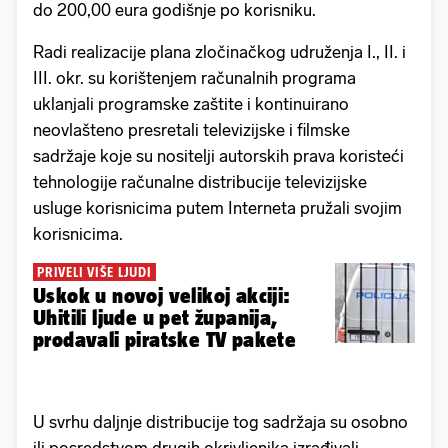
do 200,00 eura godišnje po korisniku.
Radi realizacije plana zločinačkog udruženja I., II. i
III. okr. su korištenjem računalnih programa
uklanjali programske zaštite i kontinuirano
neovlašteno presretali televizijske i filmske
sadržaje koje su nositelji autorskih prava koristeći
tehnologije računalne distribucije televizijske
usluge korisnicima putem Interneta pružali svojim
korisnicima.
PRIVELI VIŠE LJUDI
Uskok u novoj velikoj akciji:
Uhitili ljude u pet županija,
prodavali piratske TV pakete
U svrhu daljnje distribucije tog sadržaja su osobno