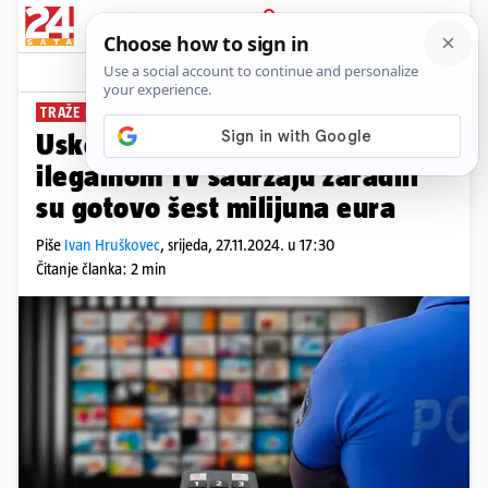
PRIJAVA
News
Komentari
50
TRAŽE ISTRAŽNI ZATVOR
Uskok o akciji protiv pirata: Na
ilegalnom TV sadržaju zaradili
su gotovo šest milijuna eura
Piše
Ivan Hruškovec
,
srijeda, 27.11.2024. u 17:30
Čitanje članka: 2 min