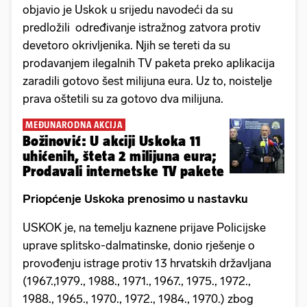
objavio je Uskok u srijedu navodeći da su
predložili određivanje istražnog zatvora protiv
devetoro okrivljenika. Njih se tereti da su
prodavanjem ilegalnih TV paketa preko aplikacija
zaradili gotovo šest milijuna eura. Uz to, noistelje
prava oštetili su za gotovo dva milijuna.
MEĐUNARODNA AKCIJA
Božinović: U akciji Uskoka 11
uhićenih, šteta 2 milijuna eura;
Prodavali internetske TV pakete
Priopćenje Uskoka prenosimo u nastavku
USKOK je, na temelju kaznene prijave Policijske
uprave splitsko-dalmatinske, donio rješenje o
provođenju istrage protiv 13 hrvatskih državljana
(1967.,1979., 1988., 1971., 1967., 1975., 1972.,
1988., 1965., 1970., 1972., 1984., 1970.) zbog