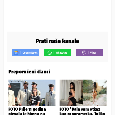
Prati naše kanale
Preporučeni članci
FOTO Prije 11 godina
FOTO 'Dala sam otkaz
pjevala je himnu na
kao programerka. Toliko