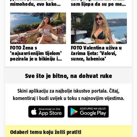
mimohodu, evo kako
sam lijepa da su po meni
danas izgleda Mia
napravili lutku'
Negovetić
FOTO Žena s
FOTO Valentina uživa u
'najsavršenijim tijelom'
čarima ljeta: 'Valovi,
pozirala je u bikiniju i
sunce, lubenica'
pokazala svoje bujne
obline...
Sve što je bitno, na dohvat ruke
Skini aplikaciju za najbolje iskustvo portala. Čitaj,
komentiraj i budi uvijek u toku s najnovijim vijestima.
Odaberi temu koju želiš pratiti