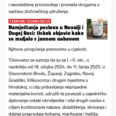
i neovlaštene proizvodnje i prometa drogama u
sastavu zločinačkog udruženja.
SREĐIVALI SIGNALIZACIJU
Namještanje poslova u Novalji i
Dugoj Resi: Uskok objavio kako
se muljalo s javnom nabavom
Njihovo priopćenje prenosimo u cijelosti.
'Osnovano se sumnja da su se I. i II. okr., u
razdoblju od 18. ožujka 2024. do 11. lipnja 2025. u
Slavonskom Brodu, Županji, Zagrebu, Novoj
Gradiški, Viškovcima i drugim mjestima u
Hrvatskoj, u cilju pribavljanja nepripadne
materijalne koristi, udružili te povezali u zajedničko
djelovanje ostale okrivljenike i više drugih osoba s
ciljem kontinuirane nabave, skladištenja, skrivanja i
daljnje preprodaje kokaina, marihuane i hašiša.