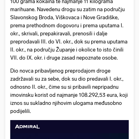
100 grama kokaina te najmanje 11 kilograma
marihuane. Navedenu drogu su zatim na području
Slavonskog Broda, Viškovaca i Nove Gradiške,
prema prethodnom dogovoru i prema uputama I.
okr., skrivali, prepakiravali, prenosili i dalje
preprodavali III. do VI. okr., dok su prema uputama
II. okr., na području Županje i okolice to isto činili
VII. do IX. okr. i druge zasad nepoznate osobe.
Dio novca pribavljenog preprodajom droge
zadržavali su za sebe, dok su dio predavali I. okr.,
odnosno II. okr., čime su si pribavili nepripadnu
imovinsku korist od najmanje 108.292,53 eura, koji
iznos su sukladno njihovim ulogama međusobno
podijelili.