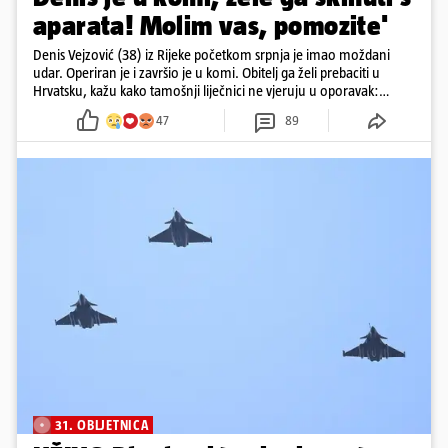
aparata! Molim vas, pomozite'
Denis Vejzović (38) iz Rijeke početkom srpnja je imao moždani
udar. Operiran je i završio je u komi. Obitelj ga želi prebaciti u
Hrvatsku, kažu kako tamošnji liječnici ne vjeruju u oporavak:
'Imamo 72 sata'
47
89
31. OBLJETNICA