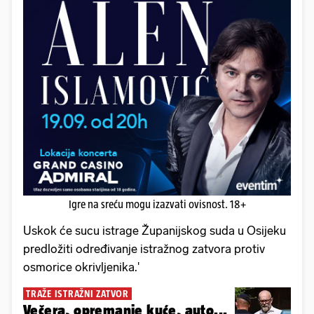
Igre na sreću mogu izazvati ovisnost. 18+
Uskok će sucu istrage Županijskog suda u Osijeku
predložiti određivanje istražnog zatvora protiv
osmorice okrivljenika.'
TRAŽE ISTRAŽNI ZATVOR
Večera, opremanje kuće, auto...