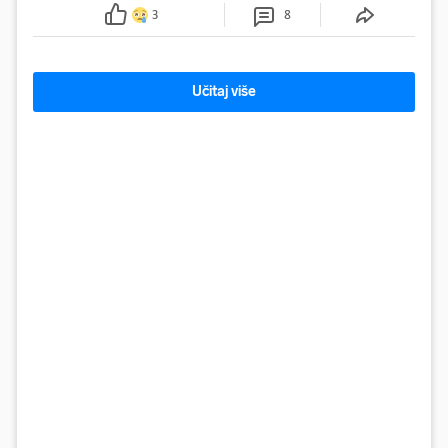
3
8
Učitaj više