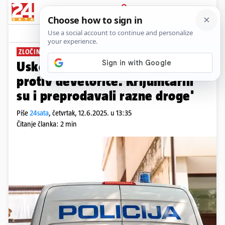
PRIJAVA
News
Komentari
1
ZLOČINAČKO UDRUŽENJE
Uskok: 'Pokrenuli smo istragu
protiv devetorice. Krijumčarili
su i preprodavali razne droge'
Piše
24sata
,
četvrtak, 12.6.2025. u 13:35
Čitanje članka: 2 min