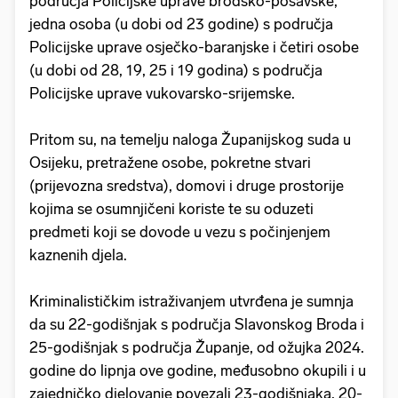
područja Policijske uprave brodsko-posavske,
jedna osoba (u dobi od 23 godine) s područja
Policijske uprave osječko-baranjske i četiri osobe
(u dobi od 28, 19, 25 i 19 godina) s područja
Policijske uprave vukovarsko-srijemske.
Pritom su, na temelju naloga Županijskog suda u
Osijeku, pretražene osobe, pokretne stvari
(prijevozna sredstva), domovi i druge prostorije
kojima se osumnjičeni koriste te su oduzeti
predmeti koji se dovode u vezu s počinjenjem
kaznenih djela.
Kriminalističkim istraživanjem utvrđena je sumnja
da su 22-godišnjak s područja Slavonskog Broda i
25-godišnjak s područja Županje, od ožujka 2024.
godine do lipnja ove godine, međusobno okupili i u
zajedničko djelovanje povezali 23-godišnjaka, 20-