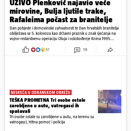
UŽIVO Plenković najavio veće
mirovine, Bulja ljutile trake,
Rafaleima počast za branitelje
Dan pobjede i domovinske zahvalnosti te Dan hrvatskih branitelja
obilježava se 5. kolovoza kao državni praznik u znak sjećanja na
vojno-redarstvenu operaciju Oluja i oslobođenje Knina 1995.
godine
47
118
NESREĆA U ODRANSKOM OBREŽU
TEŠKA PROMETNA Tri osobe ostale
zarobljene u autu, vatrogasci ih
spašavali
Tri osobe ostale su zarobljene u autu, na terenu su
vatrogasci, Hitna pomoć i policija