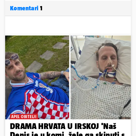
Komentari
1
APEL OBITELJI
DRAMA HRVATA U IRSKOJ 'Naš
Denis je u komi, žele ga skinuti s