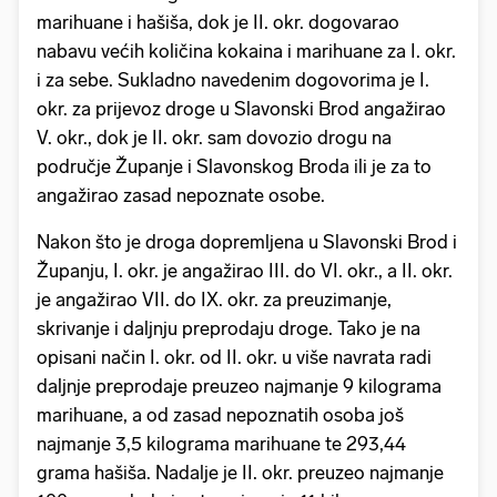
marihuane i hašiša, dok je II. okr. dogovarao
nabavu većih količina kokaina i marihuane za I. okr.
i za sebe. Sukladno navedenim dogovorima je I.
okr. za prijevoz droge u Slavonski Brod angažirao
V. okr., dok je II. okr. sam dovozio drogu na
područje Županje i Slavonskog Broda ili je za to
angažirao zasad nepoznate osobe.
Nakon što je droga dopremljena u Slavonski Brod i
Županju, I. okr. je angažirao III. do VI. okr., a II. okr.
je angažirao VII. do IX. okr. za preuzimanje,
skrivanje i daljnju preprodaju droge. Tako je na
opisani način I. okr. od II. okr. u više navrata radi
daljnje preprodaje preuzeo najmanje 9 kilograma
marihuane, a od zasad nepoznatih osoba još
najmanje 3,5 kilograma marihuane te 293,44
grama hašiša. Nadalje je II. okr. preuzeo najmanje