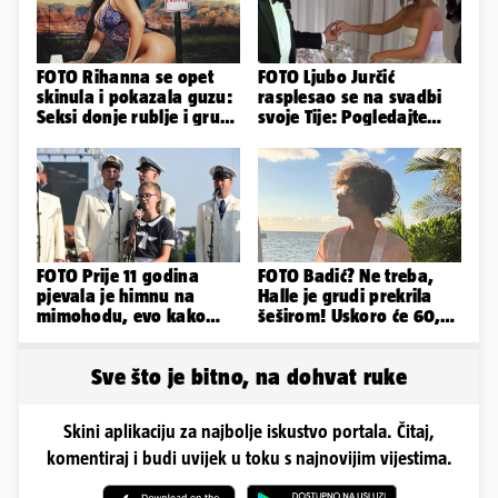
FOTO Rihanna se opet
FOTO Ljubo Jurčić
skinula i pokazala guzu:
rasplesao se na svadbi
Seksi donje rublje i grudi
svoje Tije: Pogledajte
pale u drugi plan
kako je izgledalo
vjenčanje...
FOTO Prije 11 godina
FOTO Badić? Ne treba,
pjevala je himnu na
Halle je grudi prekrila
mimohodu, evo kako
šeširom! Uskoro će 60,
danas izgleda Mia
ljetuje u golim izdanjima
Negovetić
Sve što je bitno, na dohvat ruke
Skini aplikaciju za najbolje iskustvo portala. Čitaj,
komentiraj i budi uvijek u toku s najnovijim vijestima.