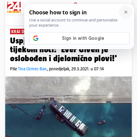
PRIJAVA
News
Komentari
101
KRAJ DRAME U SUESKOM KANALU
Uspjeli pomaknuti masivni brod
tijekom noći: 'Ever Given je
oslobođen i djelomično plovi!'
Piše
Tina Ozmec-Ban
,
ponedjeljak, 29.3.2021. u 07:14