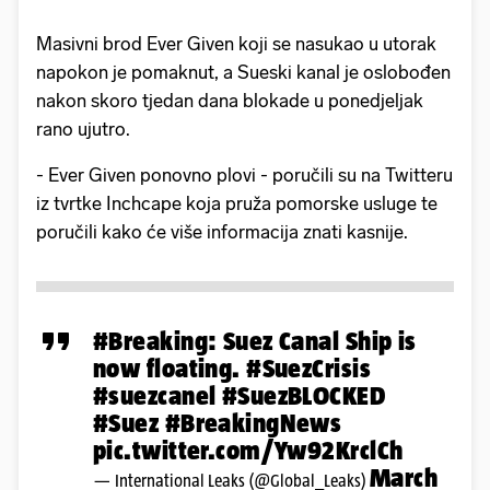
Masivni brod Ever Given koji se nasukao u utorak
napokon je pomaknut, a Sueski kanal je oslobođen
nakon skoro tjedan dana blokade u ponedjeljak
rano ujutro.
- Ever Given ponovno plovi - poručili su na Twitteru
iz tvrtke Inchcape koja pruža pomorske usluge te
poručili kako će više informacija znati kasnije.
#Breaking
: Suez Canal Ship is
now floating.
#SuezCrisis
#suezcanel
#SuezBLOCKED
#Suez
#BreakingNews
pic.twitter.com/Yw92KrclCh
March
— International Leaks (@Global_Leaks)