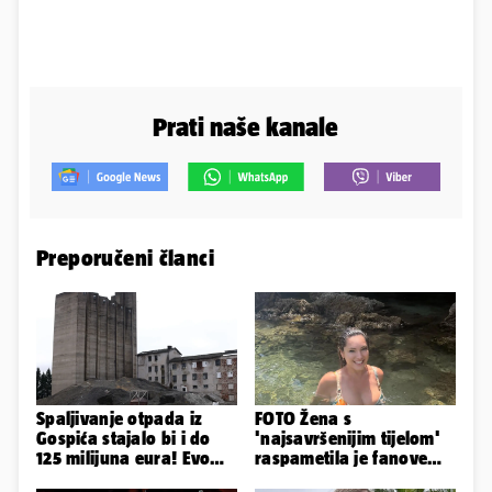
Prati naše kanale
Preporučeni članci
Spaljivanje otpada iz
FOTO Žena s
Gospića stajalo bi i do
'najsavršenijim tijelom'
125 milijuna eura! Evo
raspametila je fanove
koja je opcija
zaigranim fotkama iz