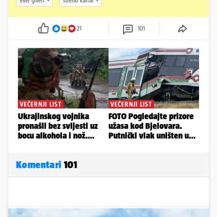
ever given
sueski kanal
21
101
Komentari
101