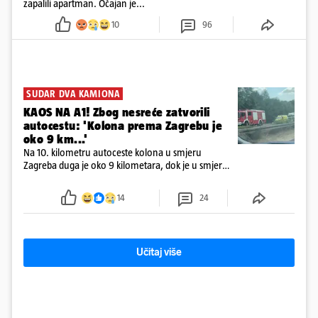
zapalili apartman. Očajan je...
10
96
SUDAR DVA KAMIONA
KAOS NA A1! Zbog nesreće zatvorili
autocestu: 'Kolona prema Zagrebu je
oko 9 km...'
Na 10. kilometru autoceste kolona u smjeru
Zagreba duga je oko 9 kilometara, dok je u smjeru
mora kolona duga oko tri kilometra
14
24
Učitaj više