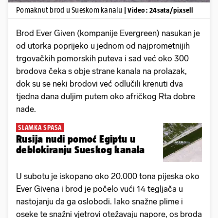
Pomaknut brod u Sueskom kanalu
| Video: 24sata/pixsell
Brod Ever Given (kompanije Evergreen) nasukan je
od utorka poprijeko u jednom od najprometnijih
trgovačkih pomorskih puteva i sad već oko 300
brodova čeka s obje strane kanala na prolazak,
dok su se neki brodovi već odlučili krenuti dva
tjedna dana duljim putem oko afričkog Rta dobre
nade.
SLAMKA SPASA
Rusija nudi pomoć Egiptu u
deblokiranju Sueskog kanala
U subotu je iskopano oko 20.000 tona pijeska oko
Ever Givena i brod je počelo vući 14 tegljača u
nastojanju da ga oslobodi. Iako snažne plime i
oseke te snažni vjetrovi otežavaju napore, os broda