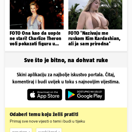
najizglednija
plićaka
FOTO Ona kao da uopće
FOTO 'Nazivaju me
ne stari! Charlize Theron
ruskom Kim Kardashian,
voli pokazati figuru u
ali ja sam prirodna'
golišavim izdanjima...
Sve što je bitno, na dohvat ruke
Skini aplikaciju za najbolje iskustvo portala. Čitaj,
komentiraj i budi uvijek u toku s najnovijim vijestima.
Odaberi temu koju želiš pratiti
Primaj sve nove vijesti o temi i budi u tijeku