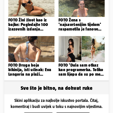
FOTO Živi život kao iz
FOTO Žena s
bajke: Pogledajte 100
'najsavršenijim tijelom'
izazovnih izdanja
raspametila je fanove
Ronaldove Georgine
zaigranim fotkama iz
plićaka
FOTO Druga boja
FOTO 'Dala sam otkaz
bikinija, isti učinak: Eva
kao programerka. Toliko
Longoria na plaži
sam lijepa da su po meni
pipkala svoje zanosne
napravili lutku'
obline
Sve što je bitno, na dohvat ruke
Skini aplikaciju za najbolje iskustvo portala. Čitaj,
komentiraj i budi uvijek u toku s najnovijim vijestima.