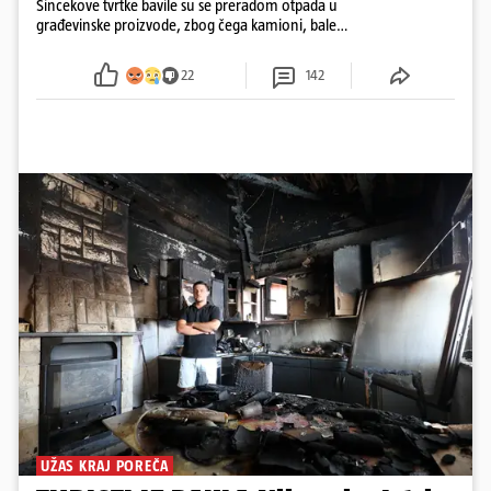
Šincekove tvrtke bavile su se preradom otpada u
građevinske proizvode, zbog čega kamioni, bale
plastike i samljeveni materijal dugo nisu izazivali
sumnju
22
142
UŽAS KRAJ POREČA