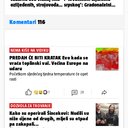
Komentari
116
NEMA KIŠE NA VIDIKU
PREDAH ĆE BITI KRATAK Evo kada se
vraća toplinski val. Većina Europe na
udaru
Početkom sljedećeg tjedna temperature će opet
rasti
7
28
DOZVOLA ZA TROVANJE
Kako su operirali Šincekovi: Nudili su
niže cijene od drugih, mljeli su otpad
pa zakapali...