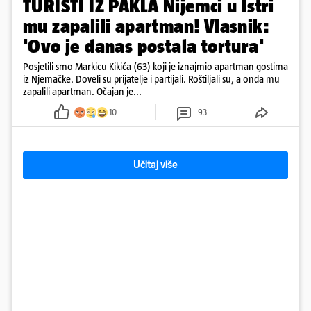
TURISTI IZ PAKLA Nijemci u Istri
mu zapalili apartman! Vlasnik:
'Ovo je danas postala tortura'
Posjetili smo Markicu Kikića (63) koji je iznajmio apartman gostima
iz Njemačke. Doveli su prijatelje i partijali. Roštiljali su, a onda mu
zapalili apartman. Očajan je...
10
93
Učitaj više