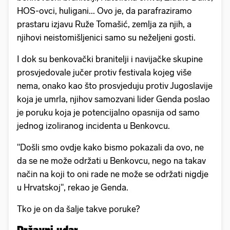
HOS-ovci, huligani... Ovo je, da parafraziramo
prastaru izjavu Ruže Tomašić, zemlja za njih, a
njihovi neistomišljenici samo su neželjeni gosti.
I dok su benkovački branitelji i navijačke skupine
prosvjedovale jučer protiv festivala kojeg više
nema, onako kao što prosvjeduju protiv Jugoslavije
koja je umrla, njihov samozvani lider Genda poslao
je poruku koja je potencijalno opasnija od samo
jednog izoliranog incidenta u Benkovcu.
"Došli smo ovdje kako bismo pokazali da ovo, ne
da se ne može održati u Benkovcu, nego na takav
način na koji to oni rade ne može se održati nigdje
u Hrvatskoj", rekao je Genda.
Tko je on da šalje takve poruke?
Državni udar