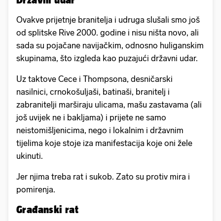
Ovakve prijetnje branitelja i udruga slušali smo još
od splitske Rive 2000. godine i nisu ništa novo, ali
sada su pojačane navijačkim, odnosno huliganskim
skupinama, što izgleda kao puzajući državni udar.
Uz taktove Cece i Thompsona, desničarski
nasilnici, crnokošuljaši, batinaši, branitelj i
zabranitelji marširaju ulicama, mašu zastavama (ali
još uvijek ne i bakljama) i prijete ne samo
neistomišljenicima, nego i lokalnim i državnim
tijelima koje stoje iza manifestacija koje oni žele
ukinuti.
Jer njima treba rat i sukob. Zato su protiv mira i
pomirenja.
Građanski rat