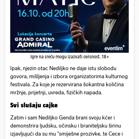
Igre na sreću mogu izazvati ovisnost. 18+
Ipak, njezin otac Nediljko ne daje istu slobodu
govora, mišljenja i izbora organizatorima kulturnog
festivala. Za koje je rezervirana šokantna količina
mržnje, prijetnji, uvreda, fizičkih napada.
Svi slušaju cajke
Zatim i sam Nediljko Genda brani svoju kćer i
demonstrira ljudsku, očinsku i braniteljsku širinu
izjavljujući da su mu "smiješne prozivke, te Cece i