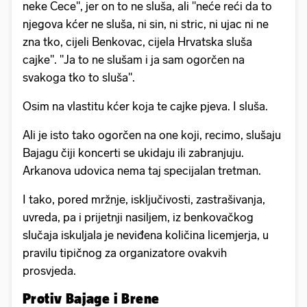
neke Cece", jer on to ne sluša, ali "neće reći da to
njegova kćer ne sluša, ni sin, ni stric, ni ujac ni ne
zna tko, cijeli Benkovac, cijela Hrvatska sluša
cajke". "Ja to ne slušam i ja sam ogorčen na
svakoga tko to sluša".
Osim na vlastitu kćer koja te cajke pjeva. I sluša.
Ali je isto tako ogorčen na one koji, recimo, slušaju
Bajagu čiji koncerti se ukidaju ili zabranjuju.
Arkanova udovica nema taj specijalan tretman.
I tako, pored mržnje, isključivosti, zastrašivanja,
uvreda, pa i prijetnji nasiljem, iz benkovačkog
slučaja iskuljala je neviđena količina licemjerja, u
pravilu tipičnog za organizatore ovakvih
prosvjeda.
Protiv Bajage i Brene