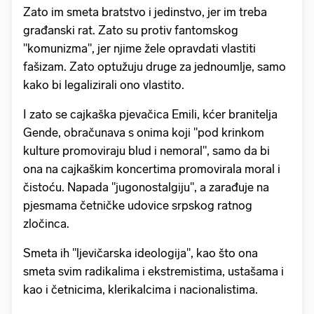
Zato im smeta bratstvo i jedinstvo, jer im treba
građanski rat. Zato su protiv fantomskog
"komunizma", jer njime žele opravdati vlastiti
fašizam. Zato optužuju druge za jednoumlje, samo
kako bi legalizirali ono vlastito.
I zato se cajkaška pjevačica Emili, kćer branitelja
Gende, obračunava s onima koji "pod krinkom
kulture promoviraju blud i nemoral", samo da bi
ona na cajkaškim koncertima promovirala moral i
čistoću. Napada "jugonostalgiju", a zarađuje na
pjesmama četničke udovice srpskog ratnog
zločinca.
Smeta ih "ljevičarska ideologija", kao što ona
smeta svim radikalima i ekstremistima, ustašama i
kao i četnicima, klerikalcima i nacionalistima.