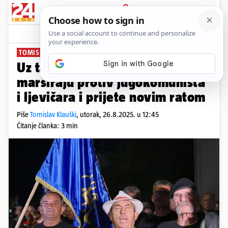
PRIJAVA
News
Komentari
116
TOMISLAV KLAUŠKI
Uz taktove Cece i Thompsona
marširaju protiv jugokomunista
i ljevičara i prijete novim ratom
Piše
Tomislav Klauški
,
utorak, 26.8.2025. u 12:45
Čitanje članka: 3 min