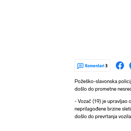
Komentari
3
Požeško-slavonska policij
došlo do prometne nesreć
- Vozač (19) je upravljao
neprilagođene brzine sleti
došlo do prevrtanja vozila 