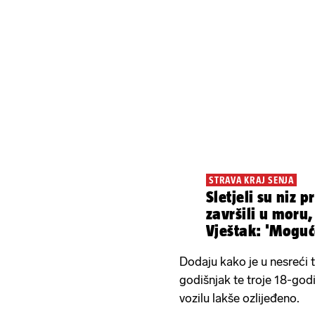
STRAVA KRAJ SENJA
Sletjeli su niz p
završili u moru,
Vještak: 'Moguće
uzrok...'
Dodaju kako je u nesreći 
godišnjak te troje 18-godiš
vozilu lakše ozlijeđeno.