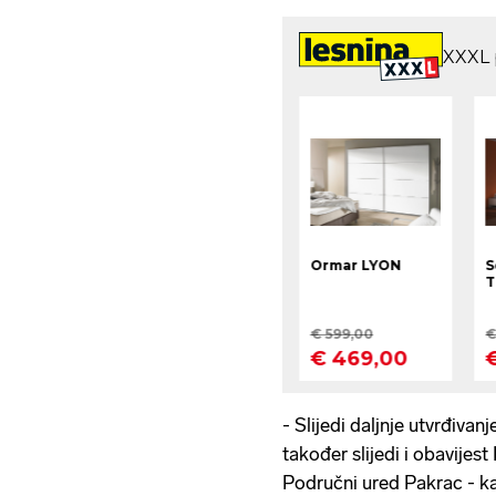
- Slijedi daljnje utvrđiva
također slijedi i obavijes
Područni ured Pakrac - kaž