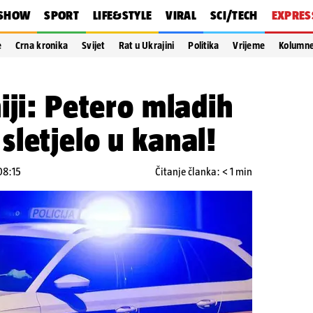
SHOW
SPORT
LIFE&STYLE
VIRAL
SCI/TECH
EXPRES
e
Crna kronika
Svijet
Rat u Ukrajini
Politika
Vrijeme
Kolumn
iji: Petero mladih
letjelo u kanal!
08:15
Čitanje članka: < 1 min