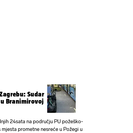
 Zagrebu: Sudar
 u Branimirovoj
ednjih 24sata na području PU požeško-
s mjesta prometne nesreće u Požegi u