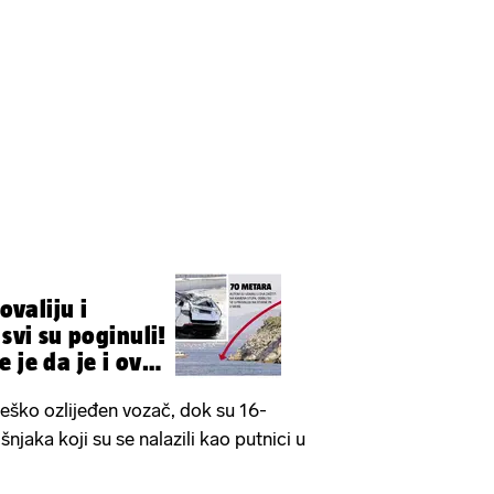
rovaliju i
 svi su poginuli!
 je da je i ovo
teško ozlijeđen vozač, dok su 16-
njaka koji su se nalazili kao putnici u