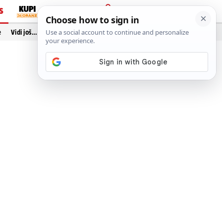
S
PRIJAVA
e
Vidi još…