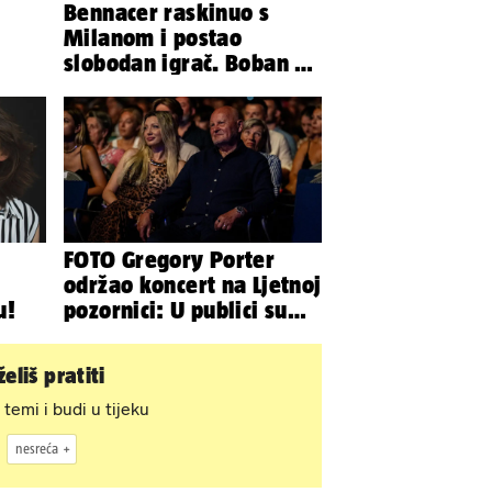
Bennacer raskinuo s
Milanom i postao
slobodan igrač. Boban ga
želio zadržati u Dinamu
FOTO Gregory Porter
održao koncert na Ljetnoj
u!
pozornici: U publici su
bili Mateša i Blanka
eliš pratiti
 temi i budi u tijeku
nesreća