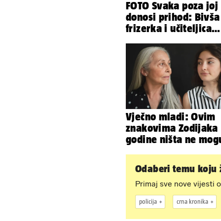
FOTO Svaka poza joj
donosi prihod: Bivša
frizerka i učiteljica
oblinama je zapalila
Instagram
Vječno mladi: Ovim
znakovima Zodijaka
godine ništa ne mog
Odaberi temu koju ž
Primaj sve nove vijesti o
policija
crna kronika