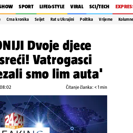
SHOW
SPORT
LIFE&STYLE
VIRAL
SCI/TECH
EXPRES
e
Crna kronika
Svijet
Rat u Ukrajini
Politika
Vrijeme
Kolumn
NIJI Dvoje djece
sreći! Vatrogasci
ezali smo lim auta'
u 08:02
Čitanje članka: < 1 min