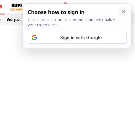
S
PRIJAVA
e
Vidi još…