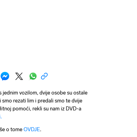
 s jednim vozilom, dvije osobe su ostale
i smo rezati lim i predali smo te dvije
itnoj pomoći, rekli su nam iz DVD-a
i.
više o tome
OVDJE
.