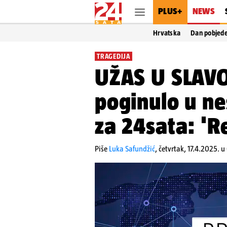
PLUS+
NEWS
Hrvatska
Dan pobjed
TRAGEDIJA
UŽAS U SLAVO
poginulo u ne
za 24sata: 'R
Piše
Luka Safundžić
,
četvrtak, 17.4.2025. 