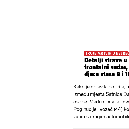
TROJE MRTVIH U NESREĆ
Detalji strave u 
frontalni sudar,
djeca stara 8 i 
Kako je objavila policija, 
između mjesta Satnica Đak
osobe. Među njima je i dvo
Poginuo je i vozač (44) koj
zabio s drugim automobi