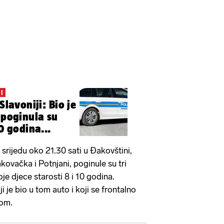
I
Slavoniji: Bio je
 poginula su
10 godina...
u srijedu oko 21.30 sati u Đakovštini,
ovačka i Potnjani, poginule su tri
je djece starosti 8 i 10 godina.
i je bio u tom auto i koji se frontalno
lom.