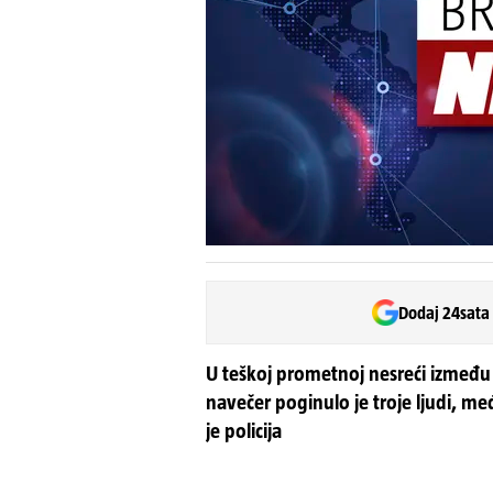
Dodaj 24sata
U teškoj prometnoj nesreći između 
navečer poginulo je troje ljudi, me
je policija